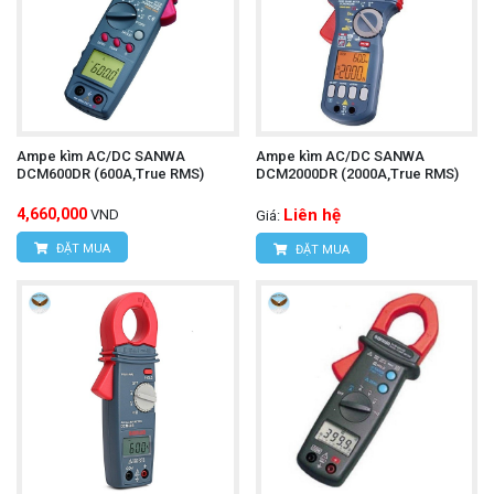
cho phép kết nối với máy ghi biểu đồ hoặc thiết
bị thu thập dữ liệu để giám sát và phân tích dòng
điện theo thời gian.
Overload Protection: Lên đến 100A AC, DC trong
Ampe kìm AC/DC SANWA
Ampe kìm AC/DC SANWA
DCM600DR (600A,True RMS)
DCM2000DR (2000A,True RMS)
1 phút.
4,660,000
Liên hệ
VND
Giá:
Thiết kế nhỏ gọn và trọng lượng nhẹ:
ĐẶT MUA
ĐẶT MUA
Kích thước máy chính: 142(L) × 64(W) ×
26(D)mm.
Kích thước kìm: 153(L) × 23(W) × 18(D)mm.
Trọng lượng: Khoảng 220g (bao gồm pin). Thiết
kế siêu nhẹ và nhỏ gọn giúp dễ dàng mang theo
và thao tác bằng một tay.