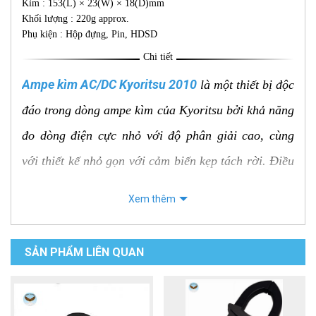
Kìm : 153(L) × 23(W) × 18(D)mm
Khối lượng : 220g approx.
Phụ kiện : Hộp đựng, Pin, HDSD
Chi tiết
Ampe kìm AC/DC Kyoritsu 2010
là một thiết bị độc
đáo trong dòng ampe kìm của Kyoritsu bởi khả năng
đo dòng điện cực nhỏ với độ phân giải cao, cùng
với thiết kế nhỏ gọn với cảm biến kẹp tách rời. Điều
này làm cho nó trở thành công cụ lý tưởng để kiểm
Xem thêm
tra dòng điện trong các mạch điện áp thấp và những
nơi có không gian chật hẹp, khó tiếp cận.
SẢN PHẨM LIÊN QUAN
Đặc điểm nổi bật
Khả năng đo dòng AC/DC độ nhạy cao: