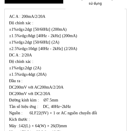
sử dụng
AC A : 200mA/2/20A
Độ chính xác :
±1%rdg±2dgt [50/60Hz] (200mA)
±1.5%rdg±8dgt [40Hz - 2kHz] (200mA)
±1%rdg±2dgt [50/60Hz] (2A)
±2.5%rdg±10dgt [40Hz - 2kHz] (2/20A)
DC A : 2/20A
Độ chính xác :
±1%rdg±2dgt (2A)
±1.5%rdg±4dgt (20A)
Đầu ra :
DC200mV với AC200mA/2/20A
DC200mV với DC2/20A
Đường kính kìm : Ø7.5mm
Tần số hiệu ứng : DC, 40Hz~2kHz
Nguồn : 6LF22(9V) × 1 or AC nguồn chuyển đổi
Kích thước :
Máy :142(L) × 64(W) × 26(D)mm