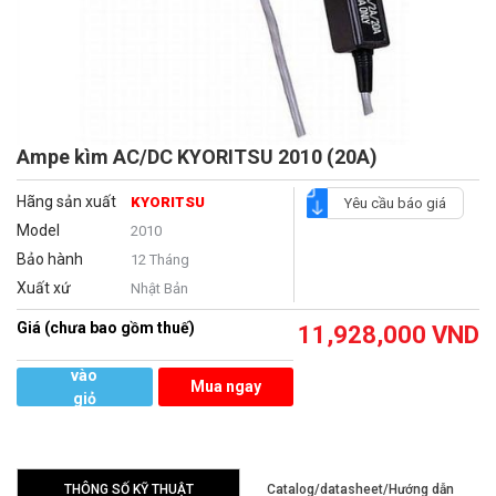
Ampe kìm AC/DC KYORITSU 2010 (20A)
Hãng sản xuất
KYORITSU
Yêu cầu báo giá
Model
2010
Bảo hành
12 Tháng
Xuất xứ
Nhật Bản
Giá (chưa bao gồm thuế)
11,928,000
VND
Thêm
vào
Mua ngay
giỏ
hàng
THÔNG SỐ KỸ THUẬT
Catalog/datasheet/Hướng dẫn