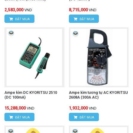
2,583,000
8,715,000
VND
VND
ĐẶT MUA
ĐẶT MUA
Ampe kìm DC KYORITSU 2510
Ampe kìm tương tự AC KYORITSU
(DC 100mA)
2608A (300A AC)
15,288,000
1,932,000
VND
VND
ĐẶT MUA
ĐẶT MUA