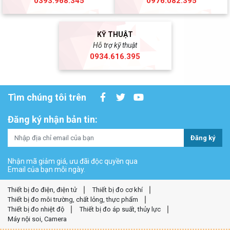
0393.968.345
0976.082.395
KỸ THUẬT
Hỗ trợ kỹ thuật
0934.616.395
Tìm chúng tôi trên
Đăng ký nhận bản tin:
Đăng ký
Nhận mã giảm giá, ưu đãi độc quyền qua
Email của bạn mỗi ngày.
Thiết bị đo điện, điện tử
Thiết bị đo cơ khí
Thiết bị đo môi trường, chất lỏng, thực phẩm
Thiết bị đo nhiệt độ
Thiết bị đo áp suất, thủy lực
Máy nội soi, Camera