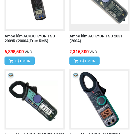
điện trong các thiết bị viễn thông, hệ thống báo
động.
Lợi ích khi sử dụng
Ampe kìm AC/DC KYORITSU
Ampe kìm AC KYORITSU 2031
2009R (2000A,True RMS)
(200A)
Đo dòng điện thấp chính xác: Khả năng đo dòng
6,898,500
2,316,300
VND
VND
mA là ưu điểm lớn, giúp phát hiện các lỗi nhỏ
ĐẶT MUA
ĐẶT MUA
hoặc rò rỉ dòng điện.
Tiếp cận dễ dàng: Thiết kế kìm kẹp nhỏ và tách
rời cho phép đo trong các không gian cực kỳ chật
hẹp, khó tiếp cận.
Nhỏ gọn và di động: Dễ dàng mang theo và sử
dụng trong nhiều môi trường khác nhau.
Khả năng ghi dữ liệu: Hỗ trợ phân tích dữ liệu