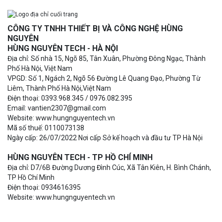
CÔNG TY TNHH THIẾT BỊ VÀ CÔNG NGHỆ HÙNG
NGUYÊN
HÙNG NGUYÊN TECH - HÀ NỘI
Địa chỉ: Số nhà 15, Ngõ 85, Tân Xuân, Phường Đông Ngạc, Thành
Phố Hà Nội, Việt Nam
VPGD: Số 1, Ngách 2, Ngõ 56 Đường Lê Quang Đạo, Phường Từ
Liêm, Thành Phố Hà Nội,Việt Nam
Điện thoại: 0393.968.345 / 0976.082.395
Email: vantien2307@gmail.com
Website: www.hungnguyentech.vn
Mã số thuế: 0110073138
Ngày cấp: 26/07/2022 Nơi cấp Sở kế hoạch và đầu tư TP Hà Nội
HÙNG NGUYÊN TECH - TP HỒ CHÍ MINH
Địa chỉ: D7/6B Đường Dương Đình Cúc, Xã Tân Kiên, H. Bình Chánh,
TP Hồ Chí Minh
Điện thoại: 0934616395
Website: www.hungnguyentech.vn