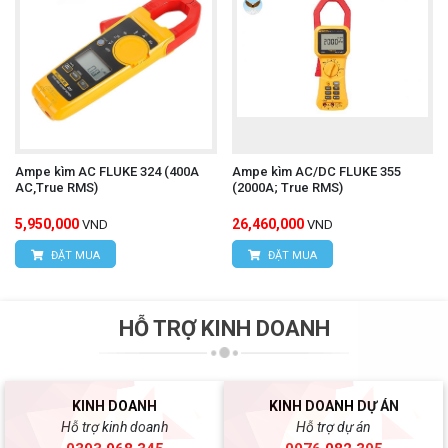
Ampe kìm AC FLUKE 324 (400A
Ampe kìm AC/DC FLUKE 355
AC,True RMS)
(2000A; True RMS)
5,950,000
26,460,000
VND
VND
ĐẶT MUA
ĐẶT MUA
HỖ TRỢ KINH DOANH
KINH DOANH
KINH DOANH DỰ ÁN
Hỗ trợ kinh doanh
Hỗ trợ dự án