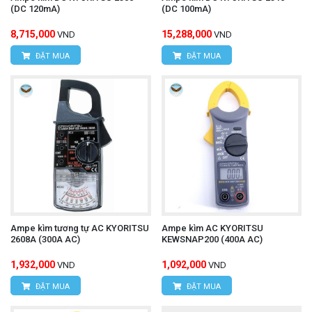
(DC 120mA)
(DC 100mA)
8,715,000
15,288,000
VND
VND
ĐẶT MUA
ĐẶT MUA
Ampe kìm tương tự AC KYORITSU
Ampe kìm AC KYORITSU
2608A (300A AC)
KEWSNAP200 (400A AC)
1,932,000
1,092,000
VND
VND
ĐẶT MUA
ĐẶT MUA