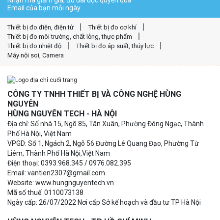
Email của bạn mỗi ngày.
Thiết bị đo điện, điện tử
Thiết bị đo cơ khí
Thiết bị đo môi trường, chất lỏng, thực phẩm
Thiết bị đo nhiệt độ
Thiết bị đo áp suất, thủy lực
Máy nội soi, Camera
CÔNG TY TNHH THIẾT BỊ VÀ CÔNG NGHỆ HÙNG
NGUYÊN
HÙNG NGUYÊN TECH - HÀ NỘI
Địa chỉ: Số nhà 15, Ngõ 85, Tân Xuân, Phường Đông Ngạc, Thành
Phố Hà Nội, Việt Nam
VPGD: Số 1, Ngách 2, Ngõ 56 Đường Lê Quang Đạo, Phường Từ
Liêm, Thành Phố Hà Nội,Việt Nam
Điện thoại: 0393.968.345 / 0976.082.395
Email: vantien2307@gmail.com
Website: www.hungnguyentech.vn
Mã số thuế: 0110073138
Ngày cấp: 26/07/2022 Nơi cấp Sở kế hoạch và đầu tư TP Hà Nội