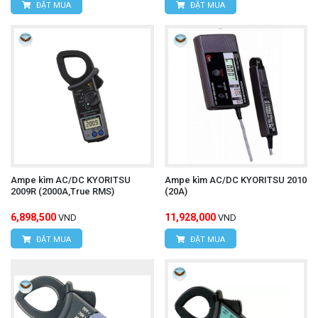
Email:
vantien2307@gmail.com
ĐẶT MUA
ĐẶT MUA
Website:
www.hungnguyentech.vn
Máy đo độ dày lớp phủ UNI-T
Tham khảo thêm:
UT343D
Ampe kìm AC/DC KYORITSU
Ampe kìm AC/DC KYORITSU 2010
2009R (2000A,True RMS)
(20A)
6,898,500
11,928,000
VND
VND
ĐẶT MUA
ĐẶT MUA