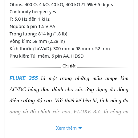
Ohms: 400 Ω, 4 kΩ, 40 kΩ, 400 kΩ /1.5% + 5 digits
Continuity beeper: yes
F: 5.0 Hz đến 1 kHz
Nguồn: 6 pin 1.5 V AA
Trọng lượng: 814 kg (1.8 lb)
Vòng kìm: 58 mm (2.28 in)
Kích thước (LxWxD): 300 mm x 98 mm x 52 mm
Phụ kiện: Túi mềm, 6 pin AA, HDSD
Chi tiết
FLUKE 355
là một trong những mẫu ampe kìm
AC/DC hàng đầu dành cho các ứng dụng đo dòng
điện cường độ cao. Với thiết kế bền bỉ, tính năng đa
dạng và độ chính xác cao, FLUKE 355 là công cụ
không thể thiếu cho các kỹ sư, kỹ thuật viên làm việc
Xem thêm
trong các lĩnh vực như điện năng, công nghiệp và