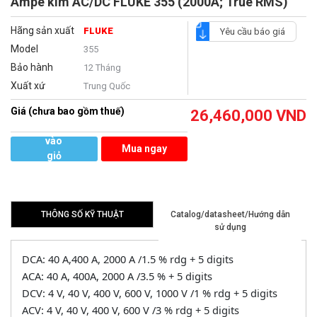
Ampe kìm AC/DC FLUKE 355 (2000A; True RMS)
Hãng sản xuất
FLUKE
Yêu cầu báo giá
Model
355
Bảo hành
12 Tháng
Xuất xứ
Trung Quốc
Giá (chưa bao gồm thuế)
26,460,000
VND
Thêm
vào
Mua ngay
giỏ
hàng
THÔNG SỐ KỸ THUẬT
Catalog/datasheet/Hướng dẫn
sử dụng
DCA: 40 A,400 A, 2000 A /1.5 % rdg + 5 digits
ACA: 40 A, 400A, 2000 A /3.5 % + 5 digits
DCV: 4 V, 40 V, 400 V, 600 V, 1000 V /1 % rdg + 5 digits
ACV: 4 V, 40 V, 400 V, 600 V /3 % rdg + 5 digits