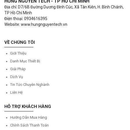
HÙNG NGUYÊN TECH - TP HỒ CHÍ MINH
Địa chỉ: D7/6B Đường Dương Đình Cúc, Xã Tân Kiên, H. Bình Chánh,
TP Hồ Chí Minh
Điện thoại: 0934616395
Website: www.hungnguyentech.vn
VỀ CHÚNG TÔI
Giới Thiệu
Danh Mục Thiết Bị
Giải Pháp
Dịch Vụ
Tin Tức Chuyên Nghành
Liên Hệ
HỖ TRỢ KHÁCH HÀNG
Hướng Dẫn Mua Hàng
Chính Sách Thanh Toán