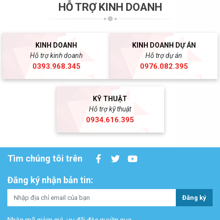
HỖ TRỢ KINH DOANH
KINH DOANH
KINH DOANH DỰ ÁN
Hỗ trợ kinh doanh
Hỗ trợ dự án
0393.968.345
0976.082.395
KỸ THUẬT
Hỗ trợ kỹ thuật
0934.616.395
Tìm chúng tôi trên
Đăng ký nhận bản tin:
Đăng ký
Nhận mã giảm giá, ưu đãi độc quyền qua