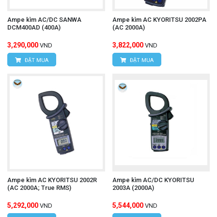
HÙNG NGUYÊN TECH - HÀ NỘI
Ampe kìm AC/DC SANWA
Ampe kìm AC KYORITSU 2002PA
Địa chỉ:
Số 15, ngõ 85 Tân Xuân, P.Xuân Đỉnh,
DCM400AD (400A)
(AC 2000A)
Q.Bắc Từ Liêm, TP.Hà Nội.
3,290,000
3,822,000
VND
VND
VPDG:
Số 20D, ngõ 16/28 Đỗ Xuân Hợp, P.Mỹ
ĐẶT MUA
ĐẶT MUA
Đình 1, Q.Nam Từ Liêm, TP.Hà Nội
Hotline: 0393.968.345 / 0976.082.395
Email:
vantien2307@gmail.com
Website:
www.hungnguyentech.vn
HÙNG NGUYÊN TECH - TP HỒ CHÍ MINH
Địa chỉ:
D7/6B đường Dương Đình Cúc, Xã Tân
Ampe kìm AC KYORITSU 2002R
Ampe kìm AC/DC KYORITSU
Kiên, Huyện Bình Chánh, Tp.Hồ Chí Minh.
(AC 2000A; True RMS)
2003A (2000A)
Hotline: 0934.616.395
5,292,000
5,544,000
VND
VND