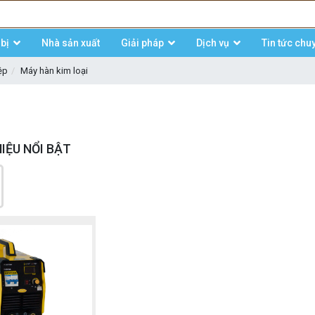
bị
Nhà sản xuất
Giải pháp
Dịch vụ
Tin tức chu
ệp
Máy hàn kim loại
IỆU NỔI BẬT