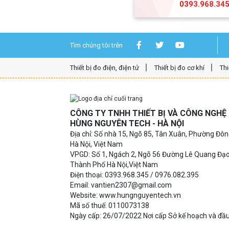
0393.968.34
Tìm chúng tôi trên
Thiết bị đo điện, điện tử
Thiết bị đo cơ khí
Thi
CÔNG TY TNHH THIẾT BỊ VÀ CÔNG NGH
HÙNG NGUYÊN TECH - HÀ NỘI
Địa chỉ: Số nhà 15, Ngõ 85, Tân Xuân, Phường Đô
Hà Nội, Việt Nam
VPGD: Số 1, Ngách 2, Ngõ 56 Đường Lê Quang Đạ
Thành Phố Hà Nội,Việt Nam
Điện thoại: 0393.968.345 / 0976.082.395
Email: vantien2307@gmail.com
Website: www.hungnguyentech.vn
Mã số thuế: 0110073138
Ngày cấp: 26/07/2022 Nơi cấp Sở kế hoạch và đầu