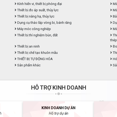
Kính hiển vi, thiết bị phóng đại
Máy
Thiết bị đo áp suất, thủy lực
Máy
Thiết bị nâng hạ, thủy lực
Bả
Dụng cụ tháo lắp vòng bi, bánh răng
Dụ
Máy móc công nghiệp
Máy
Thiết bị thí nghiệm bùn, đất
Thi
thé
Thiết bị an ninh
Đo
Thiết bị chế tạo khuôn mẫu
Thi
THIẾT BỊ TỰ ĐỘNG HÓA
Hóa
Sản phẩm khác
Sả
HỖ TRỢ KINH DOANH
KINH DOANH DỰ ÁN
h
Hỗ trợ dự án