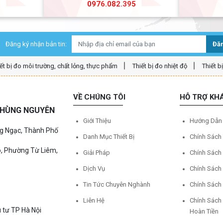
5
0976.082.395
Đăng ký nhận bản tin:
Đăn
ết bị đo môi trường, chất lỏng, thực phẩm
Thiết bị đo nhiệt độ
Thiết b
VỀ CHÚNG TÔI
HỖ TRỢ KH
Ệ HÙNG NGUYÊN
Giới Thiệu
Hướng Dẫn
ng Ngạc, Thành Phố
Danh Mục Thiết Bị
Chính Sách
o, Phường Từ Liêm,
Giải Pháp
Chính Sách
Dịch Vụ
Chính Sách
Tin Tức Chuyên Nghành
Chính Sách
Liên Hệ
Chính Sách
 tư TP Hà Nội
Hoàn Tiền