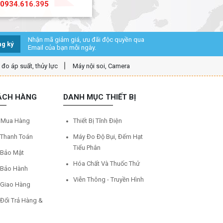
0934.616.395
Nhận mã giảm giá, ưu đãi độc quyền qua
g ký
Email của bạn mỗi ngày.
ị đo áp suất, thủy lực
Máy nội soi, Camera
ÁCH HÀNG
DANH MỤC THIẾT BỊ
 Mua Hàng
Thiết Bị Tĩnh Điện
 Thanh Toán
Máy Đo Độ Bụi, Đếm Hạt
Tiểu Phân
 Bảo Mật
Hóa Chất Và Thuốc Thử
 Bảo Hành
Viễn Thông - Truyền Hình
 Giao Hàng
 Đổi Trả Hàng &