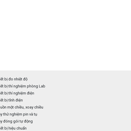
ết bị đo nhiệt độ
ết bị thí nghiệm phòng Lab
ết bị thí nghiệm điện
ết bị tĩnh điện
ồn một chiều, xoay chiều
 thử nghiệm pin và tụ
y đóng gói tự động
ết bị hiệu chuẩn