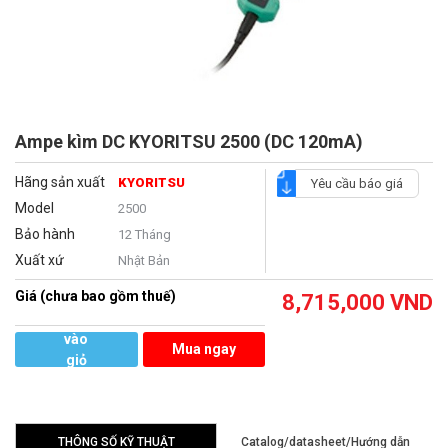
Ampe kìm DC KYORITSU 2500 (DC 120mA)
Hãng sản xuất
KYORITSU
Yêu cầu báo giá
Model
2500
Bảo hành
12 Tháng
Xuất xứ
Nhật Bản
Giá (chưa bao gồm thuế)
8,715,000
VND
Thêm
vào
Mua ngay
giỏ
hàng
THÔNG SỐ KỸ THUẬT
Catalog/datasheet/Hướng dẫn