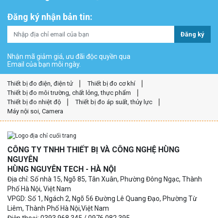
Đăng ký nhận bản tin:
Đăng ký
Nhận mã giảm giá, ưu đãi độc quyền qua
Email của bạn mỗi ngày.
Thiết bị đo điện, điện tử
Thiết bị đo cơ khí
Thiết bị đo môi trường, chất lỏng, thực phẩm
Thiết bị đo nhiệt độ
Thiết bị đo áp suất, thủy lực
Máy nội soi, Camera
CÔNG TY TNHH THIẾT BỊ VÀ CÔNG NGHỆ HÙNG
NGUYÊN
HÙNG NGUYÊN TECH - HÀ NỘI
Địa chỉ: Số nhà 15, Ngõ 85, Tân Xuân, Phường Đông Ngạc, Thành
Phố Hà Nội, Việt Nam
VPGD: Số 1, Ngách 2, Ngõ 56 Đường Lê Quang Đạo, Phường Từ
Liêm, Thành Phố Hà Nội,Việt Nam
Điện thoại: 0393.968.345 / 0976.082.395