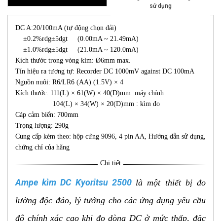
sử dụng
DC A:20/100mA (tự động chọn dải)
±0.2%rdg±5dgt (0.00mA ~ 21.49mA)
±1.0%rdg±5dgt (21.0mA ~ 120.0mA)
Kích thước trong vòng kìm: Ø6mm max.
Tín hiệu ra tương tự: Recorder DC 1000mV against DC 100mA
Nguồn nuôi: R6/LR6 (AA) (1.5V) × 4
Kích thước: 111(L) × 61(W) × 40(D)mm máy chính
104(L) × 34(W) × 20(D)mm : kìm đo
Cáp cảm biến: 700mm
Trọng lượng: 290g
Cung cấp kèm theo: hộp cứng 9096, 4 pin AA, Hướng dẫn sử dụng,
chứng chỉ của hãng
Chi tiết
Ampe kìm DC Kyoritsu 2500
là một thiết bị đo
lường độc đáo, lý tưởng cho các ứng dụng yêu cầu
độ chính xác cao khi đo dòng DC ở mức thấp, đặc