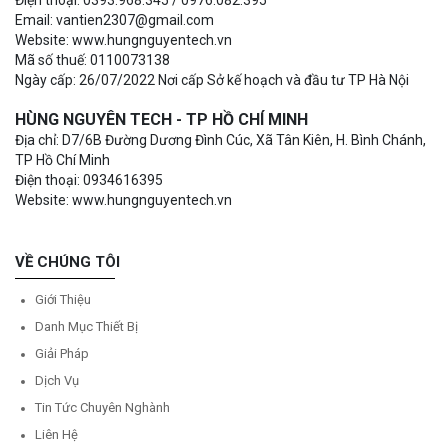
Email: vantien2307@gmail.com
Website: www.hungnguyentech.vn
Mã số thuế: 0110073138
Ngày cấp: 26/07/2022 Nơi cấp Sở kế hoạch và đầu tư TP Hà Nội
HÙNG NGUYÊN TECH - TP HỒ CHÍ MINH
Địa chỉ: D7/6B Đường Dương Đình Cúc, Xã Tân Kiên, H. Bình Chánh,
TP Hồ Chí Minh
Điện thoại: 0934616395
Website: www.hungnguyentech.vn
VỀ CHÚNG TÔI
Giới Thiệu
Danh Mục Thiết Bị
Giải Pháp
Dịch Vụ
Tin Tức Chuyên Nghành
Liên Hệ