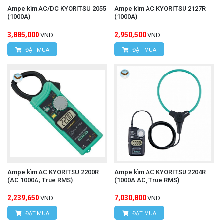
Ampe kìm AC/DC KYORITSU 2055
Ampe kìm AC KYORITSU 2127R
HÙNG NGUYÊN TECH - TP HỒ CHÍ MINH
(1000A)
(1000A)
Địa chỉ:
D7/6B đường Dương Đình Cúc, Xã Tân
3,885,000
2,950,500
VND
VND
Kiên, Huyện Bình Chánh, TP. Hồ Chí Minh.
ĐẶT MUA
ĐẶT MUA
Hotline: 0934.616.395
Email:
vantien2307@gmail.com
Website:
www.hungnguyentech.vn
Đồng hồ vạn năng UNI-T UT191E
Xem thêm:
Ampe kìm AC KYORITSU 2200R
Ampe kìm AC KYORITSU 2204R
(AC 1000A; True RMS)
(1000A AC, True RMS)
2,239,650
7,030,800
VND
VND
ĐẶT MUA
ĐẶT MUA