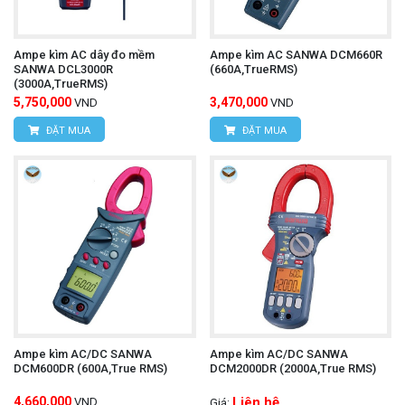
Đèn chiếu sáng điểm đo (Spotlight LED): Một
Ampe kìm AC dây đo mềm
Ampe kìm AC SANWA DCM660R
đèn LED tích hợp trên hàm kẹp giúp chiếu sáng
SANWA DCL3000R
(660A,TrueRMS)
(3000A,TrueRMS)
điểm đo, rất tiện lợi khi làm việc trong các khu
5,750,000
3,470,000
VND
VND
vực tối hoặc khó nhìn.
ĐẶT MUA
ĐẶT MUA
Tính năng tiện ích khác:
Đầu ra analog: Cung cấp tín hiệu đầu ra DC
1000mV tương ứng với DC 100mA, cho phép kết
nối với máy ghi dữ liệu (data logger) hoặc các
thiết bị ghi khác để theo dõi và phân tích dữ liệu
lâu dài.
Chức năng điều chỉnh điểm 0: Đảm bảo độ chính
Ampe kìm AC/DC SANWA
Ampe kìm AC/DC SANWA
DCM600DR (600A,True RMS)
DCM2000DR (2000A,True RMS)
xác của phép đo DC.
4,660,000
Liên hệ
VND
Giá: