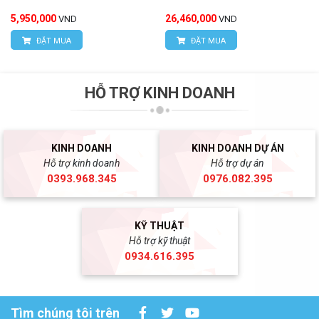
5,950,000
26,460,000
VND
VND
ĐẶT MUA
ĐẶT MUA
HỖ TRỢ KINH DOANH
KINH DOANH
KINH DOANH DỰ ÁN
Hỗ trợ kinh doanh
Hỗ trợ dự án
0393.968.345
0976.082.395
KỸ THUẬT
Hỗ trợ kỹ thuật
0934.616.395
Tìm chúng tôi trên