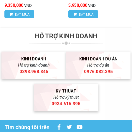
9,350,000
5,950,000
VND
VND
ĐẶT MUA
ĐẶT MUA
HỖ TRỢ KINH DOANH
KINH DOANH
KINH DOANH DỰ ÁN
Hỗ trợ kinh doanh
Hỗ trợ dự án
0393.968.345
0976.082.395
KỸ THUẬT
Hỗ trợ kỹ thuật
0934.616.395
Tìm chúng tôi trên