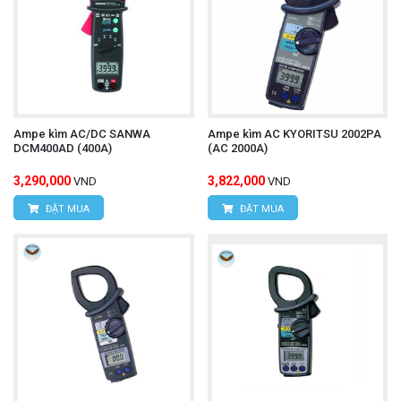
Địa chỉ:
D7/6B đường Dương Đình Cúc, Xã Tân
Kiên, Huyện Bình Chánh, Tp.Hồ Chí Minh.
Hotline:
0934.616.395
Email:
vantien2307@gmail.com
Ampe kìm AC/DC SANWA
Ampe kìm AC KYORITSU 2002PA
DCM400AD (400A)
(AC 2000A)
Website:
www.hungnguyentech.vn
3,290,000
3,822,000
VND
VND
Đồng hồ vạn năng bỏ túi HIOKI
Tham khảo thêm:
ĐẶT MUA
ĐẶT MUA
3244-60