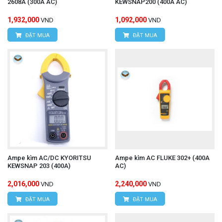
2608A (300A AC)
KEWSNAP200 (400A AC)
1,932,000
1,092,000
VND
VND
ĐẶT MUA
ĐẶT MUA
Ampe kìm AC/DC KYORITSU
Ampe kìm AC FLUKE 302+ (400A
KEWSNAP 203 (400A)
AC)
2,016,000
2,240,000
VND
VND
ĐẶT MUA
ĐẶT MUA