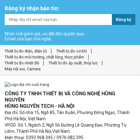
Đăng ký nhận bản tin:
Đăng ký
Nhận mã giảm giá, ưu đãi độc quyền qua
Email của bạn mỗi ngày.
Thiết bị đo điện, điện tử
Thiết bị đo cơ khí
Thiết bị đo môi trường, chất lỏng, thực phẩm
Thiết bị đo nhiệt độ
Thiết bị đo áp suất, thủy lực
Máy nội soi, Camera
CÔNG TY TNHH THIẾT BỊ VÀ CÔNG NGHỆ HÙNG
NGUYÊN
HÙNG NGUYÊN TECH - HÀ NỘI
Địa chỉ: Số nhà 15, Ngõ 85, Tân Xuân, Phường Đông Ngạc, Thành
Phố Hà Nội, Việt Nam
VPGD: Số 1, Ngách 2, Ngõ 56 Đường Lê Quang Đạo, Phường Từ
Liêm, Thành Phố Hà Nội,Việt Nam
Điện thoại: 0393.968.345 / 0976.082.395