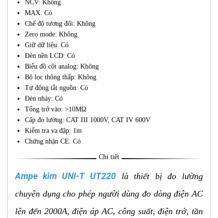
NCV: Không
MAX: Có
Chế độ tương đối: Không
Zero mode: Không
Giữ dữ liệu: Có
Đèn nền LCD: Có
Biểu đồ cột analog: Không
Bộ lọc thông thấp: Không
Tự động tắt nguồn: Có
Đèn nháy: Có
Tổng trở vào: >10MΩ
Cấp đo lường: CAT III 1000V, CAT IV 600V
Kiểm tra va đập: 1m
Chứng nhận CE: Có
Chi tiết
Ampe kìm UNI-T UT220
là thiết bị đo lường
chuyên dụng cho phép người dùng đo dòng điện AC
lên đến 2000A, điện áp AC, công suất, điện trở, tần