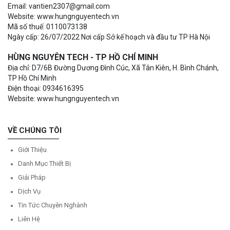
Email: vantien2307@gmail.com
Website: www.hungnguyentech.vn
Mã số thuế: 0110073138
Ngày cấp: 26/07/2022 Nơi cấp Sở kế hoạch và đầu tư TP Hà Nội
HÙNG NGUYÊN TECH - TP HỒ CHÍ MINH
Địa chỉ: D7/6B Đường Dương Đình Cúc, Xã Tân Kiên, H. Bình Chánh,
TP Hồ Chí Minh
Điện thoại: 0934616395
Website: www.hungnguyentech.vn
VỀ CHÚNG TÔI
Giới Thiệu
Danh Mục Thiết Bị
Giải Pháp
Dịch Vụ
Tin Tức Chuyên Nghành
Liên Hệ