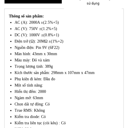
sử dụng
Thông số sản phẩm:
AC (A): 2000A ±(2.5%+5)
AC (V): 750V ±(1.2%+5)
DC (V): 1000V ±(0.8%+1)
Điện trở (Ω): 20MΩ ±(1%+2)
Nguồn điện: Pin 9V (6F22)
Màn hình: 43mm x 30mm
Màu máy: Đỏ và xám
Trọng lượng tịnh: 389g
Kích thước sản phẩm: 298mm x 107mm x 47mm
Phụ kiện đi kèm: Đầu đo
Một số tính năng:
Hiển thị đếm: 2000
Ngàm mở: 63mm
Chọn dải tự động: Có
True RMS: Không
Kiểm tra diode: Có
Kiểm tra liên tục (còi kêu) : Có