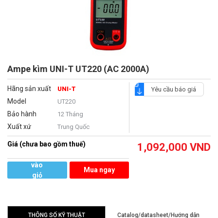
Ampe kìm UNI-T UT220 (AC 2000A)
Hãng sản xuất
UNI-T
Yêu cầu báo giá
Model
UT220
Bảo hành
12 Tháng
Xuất xứ
Trung Quốc
Giá (chưa bao gồm thuế)
1,092,000
VND
Thêm
vào
Mua ngay
giỏ
hàng
THÔNG SỐ KỸ THUẬT
Catalog/datasheet/Hướng dẫn