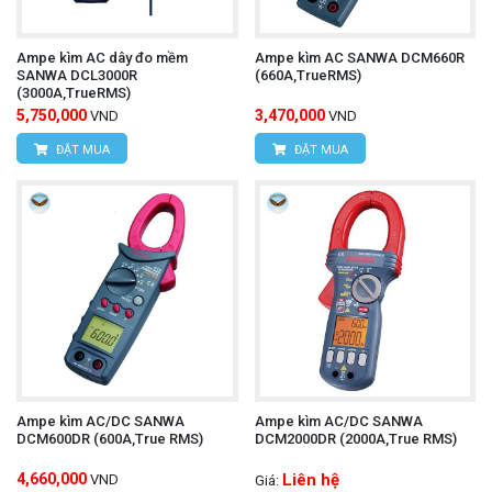
máy.
Ampe kìm AC dây đo mềm
Ampe kìm AC SANWA DCM660R
Chọn chế độ đo lường:
Nhấn nút chức năng để
SANWA DCL3000R
(660A,TrueRMS)
(3000A,TrueRMS)
chọn chế độ đo lường mong muốn (đo dòng điện
5,750,000
3,470,000
VND
VND
AC, điện áp AC, công suất, điện trở, tần số,
ĐẶT MUA
ĐẶT MUA
diode, thông mạch, đo nhiệt độ).
Mở kìm:
Mở kẹp kìm và kẹp chặt dây dẫn điện
cần đo.
Quan sát kết quả đo lường:
Màn hình LCD sẽ
hiển thị giá trị đo lường của đại lượng được đo.
Lưu trữ dữ liệu:
Lưu trữ dữ liệu đo lường vào
Ampe kìm AC/DC SANWA
Ampe kìm AC/DC SANWA
bộ nhớ máy hoặc thẻ nhớ (nếu có).
DCM600DR (600A,True RMS)
DCM2000DR (2000A,True RMS)
ampe kìm UNI-T UT220
Để mua được
chính hãng
4,660,000
Liên hệ
VND
Giá: