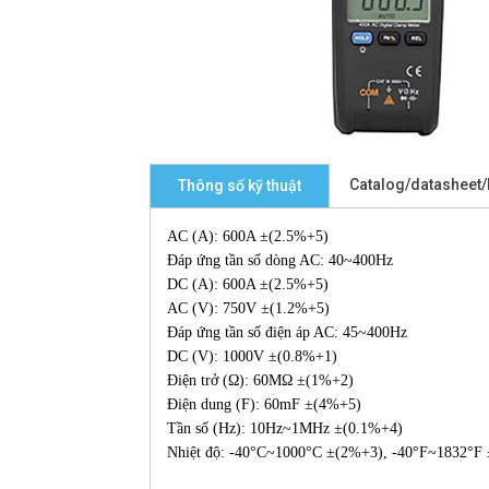
Catalog/datasheet
Thông số kỹ thuật
AC (A): 600A ±(2.5%+5)
Đáp ứng tần số dòng AC: 40~400Hz
DC (A): 600A ±(2.5%+5)
AC (V): 750V ±(1.2%+5)
Đáp ứng tần số điện áp AC: 45~400Hz
DC (V): 1000V ±(0.8%+1)
Điện trở (Ω): 60MΩ ±(1%+2)
Điện dung (F): 60mF ±(4%+5)
Tần số (Hz): 10Hz~1MHz ±(0.1%+4)
Nhiệt độ: -40°C~1000°C ±(2%+3), -40°F~1832°F