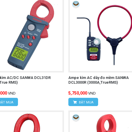
ể đo các thông số điện trong các thí nghiệm và nghiên cứu l
hiệp:
Điện tử, tự động hóa, ô tô, máy móc...
UNI-T UT216D?
 nhiều nhu cầu đo lường khác nhau.
MS đảm bảo kết quả đo đáng tin cậy.
c môi trường làm việc khắc nghiệt.
ệ người sử dụng.
ùng loại, UT216D có giá cả cạnh tranh.
kìm AC/DC SANWA DCL31DR
Ampe kìm AC dây đo mềm SANWA
,True RMS)
DCL3000R (3000A,TrueRMS)
túi HIOKI 3244-60
,000
5,750,000
VND
VND
ĐẶT MUA
ĐẶT MUA
hi sử dụng, bạn nên đọc kỹ hướng dẫn sử dụng để nắm rõ các 
bị ở nơi khô ráo, tránh va đập.