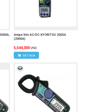
2000A;
Ampe kìm AC/DC KYORITSU 2003A
(2000A)
5,544,000
VND
ĐẶT MUA