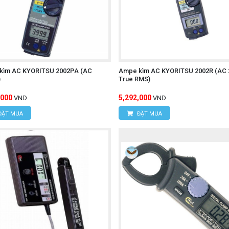
 tay BOSEAN BH-4S
kìm AC KYORITSU 2002PA (AC
Ampe kìm AC KYORITSU 2002R (AC 
)
True RMS)
,000
5,292,000
VND
VND
ĐẶT MUA
ĐẶT MUA