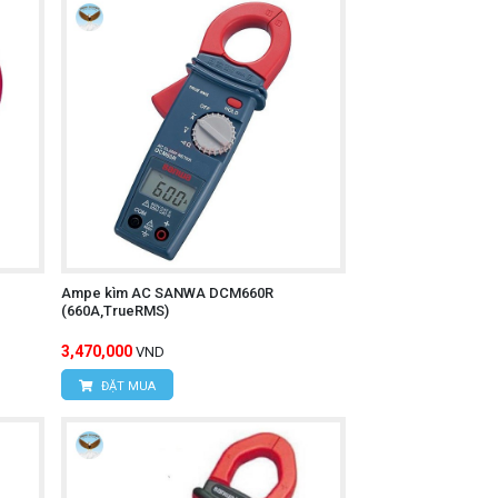
iên quan đến dòng điện lớn.
Ampe kìm AC SANWA DCM660R
(660A,TrueRMS)
3,470,000
VND
ĐẶT MUA
tính năng và cách sử dụng của thiết bị.