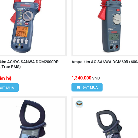
in mới khi pin yếu để đảm bảo thiết bị hoạt động ổn định.
:
Luôn tuân thủ các quy tắc an toàn điện khi làm việc với dòn
UNI-T UT216D là một công cụ không thể thiếu cho các kỹ th
 UNI-T UT216D
chính hãng, quý khách hãy liên hệ trực tiếp 
ÔNG NGHỆ HÙNG NGUYÊN
kìm AC/DC SANWA DCM2000DR
Ampe kìm AC SANWA DCM60R (600
A,True RMS)
.Xuân Đỉnh, Q.Bắc Từ Liêm, TP.Hà Nội.
iên hệ
1,340,000
VND
 Hợp, P.Mỹ Đình 1, Q.Nam Từ Liêm, TP.Hà Nội
ĐẶT MUA
ĐẶT MUA
95
Í MINH
úc, Xã Tân Kiên, Huyện Bình Chánh, Tp.Hồ Chí Minh.