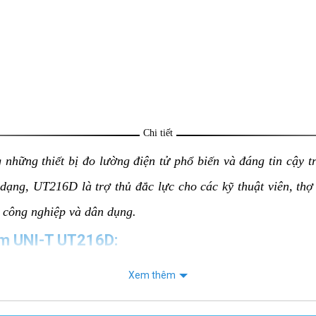
Chi tiết
 những thiết bị đo lường điện tử phổ biến và đáng tin cậy tr
 dạng, UT216D là trợ thủ đắc lực cho các kỹ thuật viên, th
g công nghiệp và dân dụng.
ìm UNI-T UT216D:
biệt lớn so với các phiên bản trước, UT216D có khả năng đ
Xem thêm
g của thiết bị.