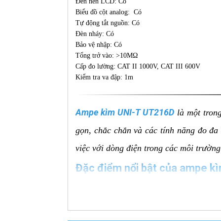
Đèn nền LCD: Có
Biểu đồ cột analog: Có
Tự động tắt nguồn: Có
Đèn nháy: Có
Bảo vệ nhập: Có
Tổng trở vào: >10MΩ
Cấp đo lường: CAT II 1000V, CAT III 600V
Kiểm tra va đập: 1m
Ampe kìm UNI-T UT216D
là một trong
gọn, chắc chắn và các tính năng đo đa
việc với dòng điện trong các môi trườn
Đặc điểm nổi bật của ampe k
Đo cả dòng AC và DC:
Điểm khác 
chiều (DC), mở rộng phạm vi ứng dụn