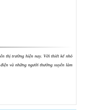
ên thị trường hiện nay. Với thiết kế nhỏ
ợ điện và những người thường xuyên làm
o cả dòng điện xoay chiều (AC) và một