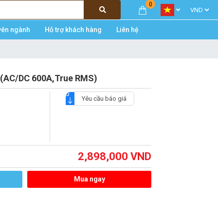
0
yên ngành
Hỗ trợ khách hàng
Liên hệ
 (AC/DC 600A,True RMS)
Yêu cầu báo giá
2,898,000
VND
Mua ngay