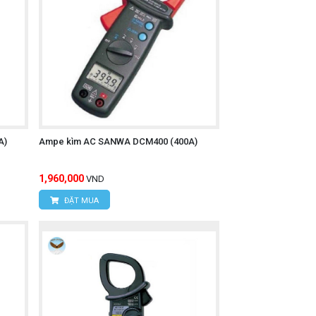
g điện cao áp.
uật viên làm việc với các hệ thống điện
với chúng tôi:
A)
Ampe kìm AC SANWA DCM400 (400A)
1,960,000
VND
ĐẶT MUA