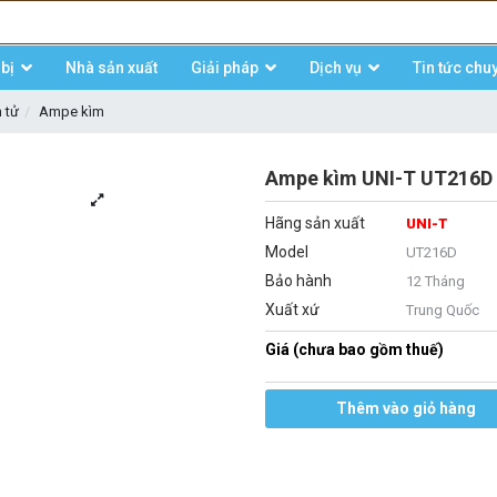
bị
Nhà sản xuất
Giải pháp
Dịch vụ
Tin tức chu
n tử
Ampe kìm
Ampe kìm UNI-T UT216D
Hãng sản xuất
UNI-T
Model
UT216D
Bảo hành
12 Tháng
Xuất xứ
Trung Quốc
Giá (chưa bao gồm thuế)
Thêm vào giỏ hàng