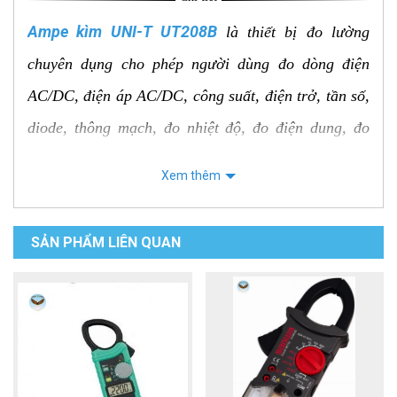
Ampe kìm UNI-T UT208B
là thiết bị đo lường
chuyên dụng cho phép người dùng đo dòng điện
AC/DC, điện áp AC/DC, công suất, điện trở, tần số,
diode, thông mạch, đo nhiệt độ, đo điện dung, đo
Loz. Máy sử dụng công nghệ đo True RMS tiên tiến
Xem thêm
để đo chính xác giá trị dòng điện và điện áp dạng
sóng phi hình sin. UT208B được trang bị màn hình
SẢN PHẨM LIÊN QUAN
LCD lớn hiển thị rõ ràng các thông số đo lường,
đèn pin, chức năng ghi giá trị
MAX/MIN/Peak/Relative, chức năng đo dòng điện
rò rỉ AC/DC. Máy có thiết kế nhỏ gọn, trọng lượng
nhẹ, dễ dàng mang theo và sử dụng.