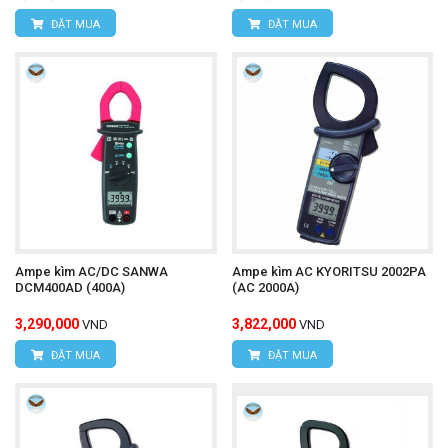
Đình 1, Q.Nam Từ Liêm, TP.Hà Nội
ĐẶT MUA
ĐẶT MUA
Hotline:
0393.968.345 / 0976.082.395
Email:
vantien2307@gmail.com
Website:
www.hungnguyentech.vn
HÙNG NGUYÊN TECH - TP HỒ CHÍ MINH
Địa chỉ:
D7/6B đường Dương Đình Cúc, Xã Tân
Kiên, Huyện Bình Chánh, Tp.Hồ Chí Minh.
Hotline:
0934.616.395
Ampe kìm AC/DC SANWA
Ampe kìm AC KYORITSU 2002PA
DCM400AD (400A)
(AC 2000A)
Email:
vantien2307@gmail.com
3,290,000
3,822,000
VND
VND
Website:
www.hungnguyentech.vn
ĐẶT MUA
ĐẶT MUA
Ampe kìm AC/DC Hioki 3288
Tham khảo thêm: