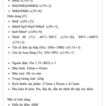
600Ω ±(1%+3)
6KΩ/60KΩ/600KΩ ±(1%+2)
6MΩ/60MΩ ±(2%+8)
Điện dung (F):
60nF ±(4%+25)
600nF/6μF/60μF/600μF ±(4%+5)
6mF/60mF ±(10%+9)
Nhiệt độ (°C): -40°C~300°C ±(1%+20), 300°C~1000°C
±(1%+2)
Tần số điện áp thấp (Hz): 10Hz~1MHz ±(0.1%+3)
Chu kỳ hoạt động (%): 10%~90% ±(2.6%+7)
Nguồn điện: Pin 1.5V (R03) x 3
Màn hình: 43mm x 45mm
Màu máy: Đỏ và xám
Trọng lượng tịnh: 420g
Kích thước sản phẩm: 272mm x 81mm x 43.5mm
Phụ kiện đi kèm: Pin, đầu đo, đầu dò nhiệt độ tiếp xúc điểm
Một số tính năng:
Hiển thị đếm: 6000