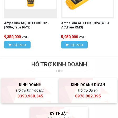
Ampe kìm AC/DC FLUKE 325
Ampe kìm AC FLUKE 324 (400A
(400A,True RMS)
AC,True RMS)
9,350,000
5,950,000
VND
VND
ĐẶT MUA
ĐẶT MUA
HỖ TRỢ KINH DOANH
KINH DOANH
KINH DOANH DỰ ÁN
Hỗ trợ kinh doanh
Hỗ trợ dự án
0393.968.345
0976.082.395
KỸ THUẬT