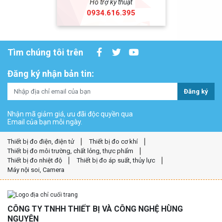
Hỗ trợ kỹ thuật
0934.616.395
Tìm chúng tôi trên
Đăng ký nhận bản tin:
Đăng ký
Nhận mã giảm giá, ưu đãi độc quyền qua
Email của bạn mỗi ngày.
Thiết bị đo điện, điện tử
Thiết bị đo cơ khí
Thiết bị đo môi trường, chất lỏng, thực phẩm
Thiết bị đo nhiệt độ
Thiết bị đo áp suất, thủy lực
Máy nội soi, Camera
CÔNG TY TNHH THIẾT BỊ VÀ CÔNG NGHỆ HÙNG
NGUYÊN