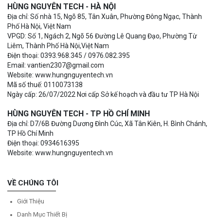
HÙNG NGUYÊN TECH - HÀ NỘI
Địa chỉ: Số nhà 15, Ngõ 85, Tân Xuân, Phường Đông Ngạc, Thành
Phố Hà Nội, Việt Nam
VPGD: Số 1, Ngách 2, Ngõ 56 Đường Lê Quang Đạo, Phường Từ
Liêm, Thành Phố Hà Nội,Việt Nam
Điện thoại: 0393.968.345 / 0976.082.395
Email: vantien2307@gmail.com
Website: www.hungnguyentech.vn
Mã số thuế: 0110073138
Ngày cấp: 26/07/2022 Nơi cấp Sở kế hoạch và đầu tư TP Hà Nội
HÙNG NGUYÊN TECH - TP HỒ CHÍ MINH
Địa chỉ: D7/6B Đường Dương Đình Cúc, Xã Tân Kiên, H. Bình Chánh,
TP Hồ Chí Minh
Điện thoại: 0934616395
Website: www.hungnguyentech.vn
VỀ CHÚNG TÔI
Giới Thiệu
Danh Mục Thiết Bị