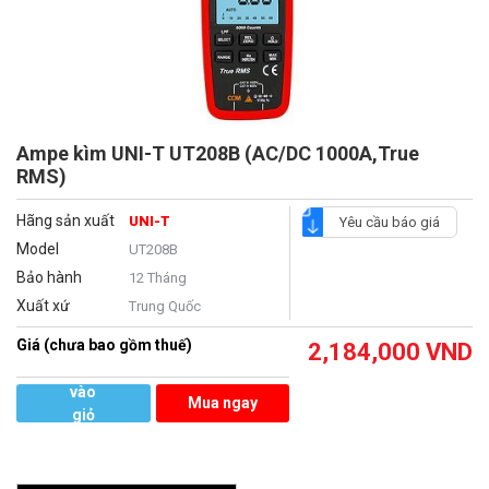
Ampe kìm UNI-T UT208B (AC/DC 1000A,True
RMS)
Hãng sản xuất
UNI-T
Yêu cầu báo giá
Model
UT208B
Bảo hành
12 Tháng
Xuất xứ
Trung Quốc
Giá (chưa bao gồm thuế)
2,184,000
VND
Thêm
vào
Mua ngay
giỏ
hàng