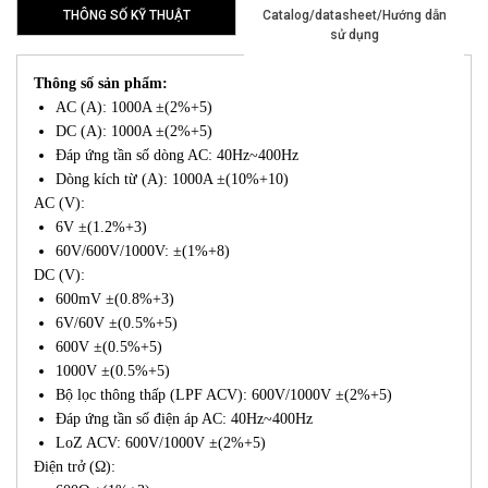
THÔNG SỐ KỸ THUẬT
Catalog/datasheet/Hướng dẫn
sử dụng
Thông số sản phẩm:
AC (A): 1000A ±(2%+5)
DC (A): 1000A ±(2%+5)
Đáp ứng tần số dòng AC: 40Hz~400Hz
Dòng kích từ (A): 1000A ±(10%+10)
AC (V):
6V ±(1.2%+3)
60V/600V/1000V: ±(1%+8)
DC (V):
600mV ±(0.8%+3)
6V/60V ±(0.5%+5)
600V ±(0.5%+5)
1000V ±(0.5%+5)
Bộ lọc thông thấp (LPF ACV): 600V/1000V ±(2%+5)
Đáp ứng tần số điện áp AC: 40Hz~400Hz
LoZ ACV: 600V/1000V ±(2%+5)
Điện trở (Ω):