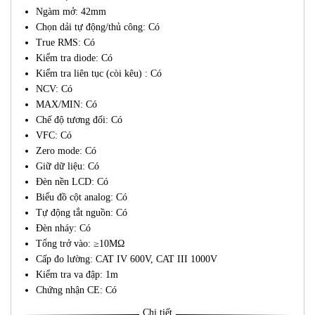
Ngàm mở: 42mm
Chọn dải tự động/thủ công: Có
True RMS: Có
Kiểm tra diode: Có
Kiểm tra liên tục (còi kêu) : Có
NCV: Có
MAX/MIN: Có
Chế độ tương đối: Có
VFC: Có
Zero mode: Có
Giữ dữ liệu: Có
Đèn nền LCD: Có
Biểu đồ cột analog: Có
Tự động tắt nguồn: Có
Đèn nháy: Có
Tổng trở vào: ≥10MΩ
Cấp đo lường: CAT IV 600V, CAT III 1000V
Kiểm tra va đập: 1m
Chứng nhận CE: Có
Chi tiết