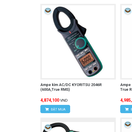
Ampe kìm AC/DC KYORITSU 2046R
Ampe 
(600A,True RMS)
True 
4,874,100
4,985
VND
ĐẶT MUA