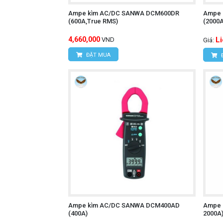
Website:
www.hungnguyentech.vn
Ampe kìm AC/DC SANWA DCM600DR
Ampe 
HÙNG NGUYÊN TECH - TP HỒ CH
(600A,True RMS)
(2000
Địa chỉ:
D7/6B Đường Dương Đình Cú
4,660,000
L
VND
Giá:
Điện thoại:
0934.616.395
ĐẶT MUA
Website:
www.hungnguyentech.vn
Máy đo điện cảm &
Tham khảo thêm:
Ampe kìm AC/DC SANWA DCM400AD
Ampe 
(400A)
2000A