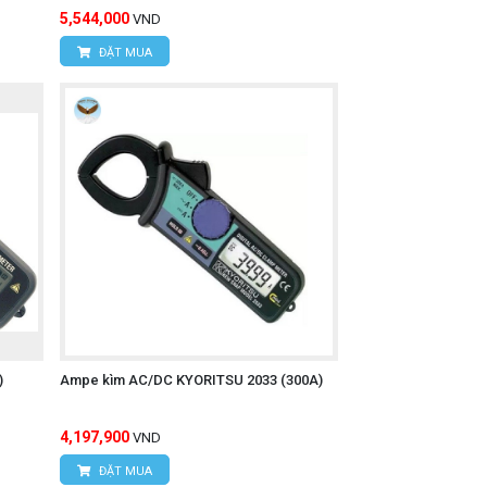
5,544,000
VND
ĐẶT MUA
)
Ampe kìm AC/DC KYORITSU 2033 (300A)
4,197,900
VND
ĐẶT MUA