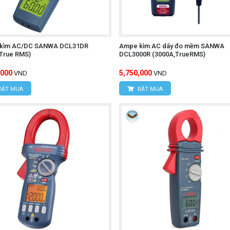
ng đo và dải đo.
e kìm về phía cực dương của nguồn điện.
 đồng hồ vào hai cực của nguồn điện.
kìm AC/DC SANWA DCL31DR
Ampe kìm AC dây đo mềm SANWA
,True RMS)
DCL3000R (3000A,TrueRMS)
m vi cho phép, tuyệt đối không đo quá áp gây nguy hiểm cho 
,000
5,750,000
VND
VND
ng vị trí.
ĐẶT MUA
ĐẶT MUA
3288
chính hãng, kèm những ưu đãi hấp dẫn, quý khách hãy li
ÔNG NGHỆ HÙNG NGUYÊN
n, Phường Đông Ngạc, TP. Hà Nội
ngõ 16/28 Đỗ Xuân Hợp, Phường Từ Liêm, TP Hà Nội
.395