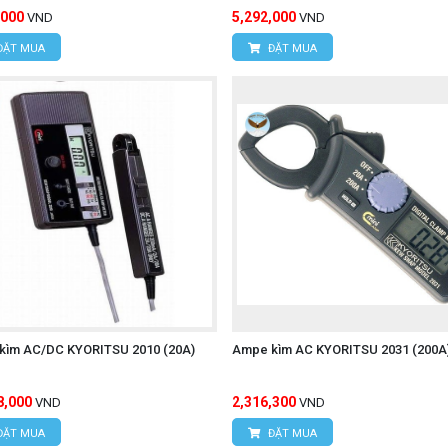
,000
5,292,000
VND
VND
ĐẶT MUA
ĐẶT MUA
kìm AC/DC KYORITSU 2010 (20A)
Ampe kìm AC KYORITSU 2031 (200A
8,000
2,316,300
VND
VND
ĐẶT MUA
ĐẶT MUA