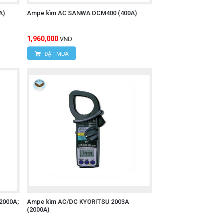
A)
Ampe kìm AC SANWA DCM400 (400A)
inh
1,960,000
VND
ĐẶT MUA
2000A;
Ampe kìm AC/DC KYORITSU 2003A
(2000A)