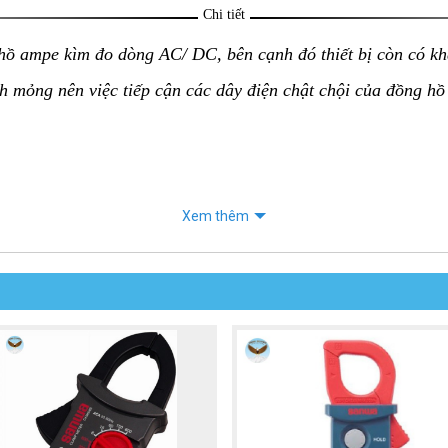
Chi tiết
hồ ampe kìm đo dòng AC/ DC, bên cạnh đó thiết bị còn có k
h mỏng nên việc tiếp cận các dây điện chật chội của đồng hồ
Xem thêm
ìm AC/DC HIOKI 3288
đang thuộc top các sản phẩm “best seller” và được người dùn
:
 có thể dễ dàng quan sát hơn.
35mm cùng kiểu dáng nhỏ gọn nên rất thuận lợi trong công 
ên đến 1000A và sử dụng loại pin lithium 3V (CR2032), có t