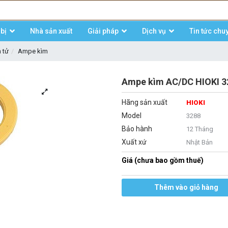
bị
Nhà sản xuất
Giải pháp
Dịch vụ
Tin tức chu
n tử
Ampe kìm
Ampe kìm AC/DC HIOKI 3
Hãng sản xuất
HIOKI
Model
3288
Bảo hành
12 Tháng
Xuất xứ
Nhật Bản
Giá (chưa bao gồm thuế)
Thêm vào giỏ hàng