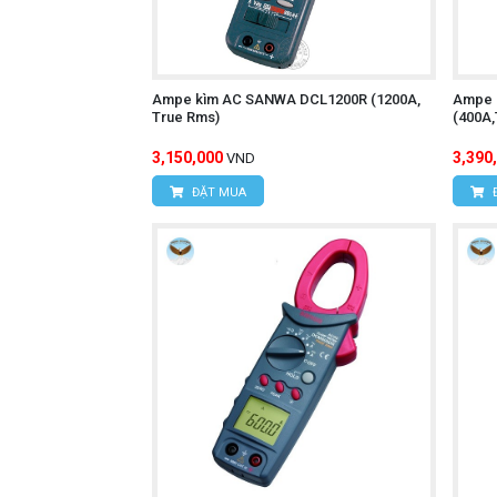
Cần điều chỉnh núm vặn đúng với tha
Mắc chốt dương (+) của đồng hồ amp
Không được mắc trực tiếp 2 chốt của
Ampe kìm AC SANWA DCL1200R (1200A,
Ampe 
True Rms)
(400A
Cần thực hiện phép đo đúng trong phạ
3,150,000
3,390
VND
Khi đọc kết quả đo cần đặt mắt đọc đú
ĐẶT MUA
HIOKI 
Để mua được ampe kìm AC/DC
CÔNG TY TNHH THIẾT BỊ VÀ C
HÙNG NGUYÊN TECH - HÀ NỘI
Địa chỉ:
Số nhà 15, ngõ 85, Tân Xuâ
Văn phòng giao dịch:
Số nhà 20D, 
Điện thoại:
0393.968.345 / 0976.082
Email:
vantien2307@gmail.com