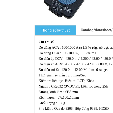
Catalog/datasheet
Thông số kỹ thuật
Chỉ thị số
Đo dòng ACA : 100/1000 A (±1.5 % rdg. ±5 dgt. at
Đo dòng DCA : 100/1000A, ±1.5 % rdg
Đo điện áp DCV : 420.0 m / 4.200 / 42.00 / 420.0 
Đo điện áp ACV: 4.200 / 42.00 / 420.0 / 600 V, ±
Đo điện trở Ω : 420.0 to 42.00 M-ohm, 6 ranges , 
Thời gian lấy mẫu : 2.5times/Sec
Kiểm tra liên tục, Hiện thị LCD, Khóa
Nguồn : CR2032 (3VDC)x1, Liên tục trong 25h
Đường kính kìm : Ø35 mm
Kích thước : 57x180x16mm
Khối lượng : 150g
Phụ kiện : Que đo 9208, Hộp đựng 9398, HDSD