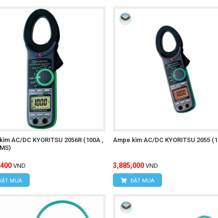
kìm AC/DC KYORITSU 2056R (100A ,
Ampe kìm AC/DC KYORITSU 2055 (1
RMS)
,400
3,885,000
VND
VND
ĐẶT MUA
ĐẶT MUA