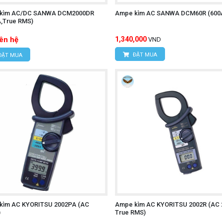
kìm AC/DC SANWA DCM2000DR
Ampe kìm AC SANWA DCM60R (600
Í MINH
A,True RMS)
c, Xã Tân Kiên, Huyện Bình Chánh, Thành phố Hồ Chí M
iên hệ
1,340,000
VND
ĐẶT MUA
ĐẶT MUA
 điện dung UNI-T UT603
kìm AC KYORITSU 2002PA (AC
Ampe kìm AC KYORITSU 2002R (AC 
)
True RMS)