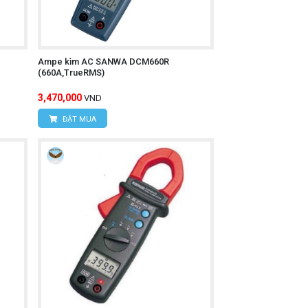
Ampe kìm AC SANWA DCM660R
(660A,TrueRMS)
người và thiết bị.
3,470,000
VND
ĐẶT MUA
ên hệ trực tiếp với chúng tôi: