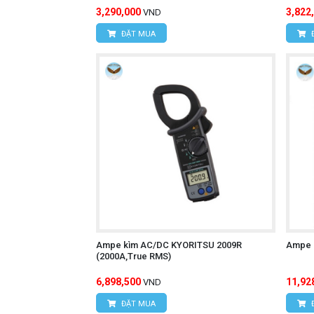
3,290,000
3,822
VND
ĐẶT MUA
Ampe kìm AC/DC KYORITSU 2009R
Ampe 
(2000A,True RMS)
6,898,500
11,92
VND
ĐẶT MUA