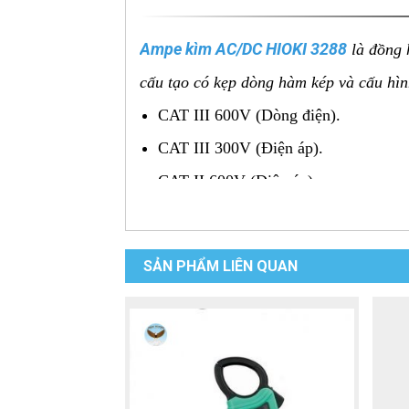
Ampe kìm AC/DC HIOKI 3288
là đồng 
cấu tạo có kẹp dòng hàm kép và cấu hìn
CAT III 600V (Dòng điện).
CAT III 300V (Điện áp).
CAT II 600V (Điện áp).
Đặc điểm nổi bật của ampe k
Ampe kìm AC/DC HIOKI 3288
hiện 
SẢN PHẨM LIÊN QUAN
này sở hữu các đặc điểm ưu việt sau đây
Có màn hình LCD rõ ràng, người dùng
Đầu kìm của sản phẩm có đường kính 
Sản phẩm có khả năng đo dòng điện l