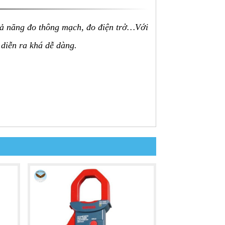
hả năng đo thông mạch, đo điện trở…Với
 diễn ra khá dễ dàng.
g ưa chuộng nhất trên thị trường. Model
việc.
hể sử dụng liên tục trong khoảng 60 giờ