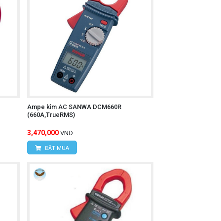
Ampe kìm AC SANWA DCM660R
(660A,TrueRMS)
3,470,000
VND
ôi trường khắc nghiệt (hàm kẹp IP50).
ĐẶT MUA