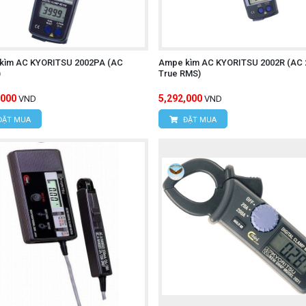
kìm AC KYORITSU 2002PA (AC
Ampe kìm AC KYORITSU 2002R (AC 
n.
)
True RMS)
,000
5,292,000
VND
VND
ĐẶT MUA
ĐẶT MUA
T A37
ampe kìm HIOKI CM4371-50
 vấn chi tiết về
quý khách hãy 
ÔNG NGHỆ HÙNG NGUYÊN