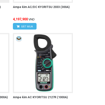
)
Ampe kìm AC/DC KYORITSU 2033 (300A)
4,197,900
VND
ĐẶT MUA
inh
000A)
Ampe kìm AC KYORITSU 2127R (1000A)