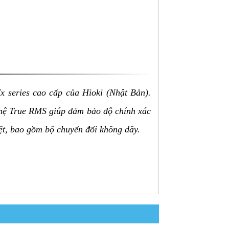
x series cao cấp của Hioki (Nhật Bản).
ghệ True RMS giúp đảm bảo độ chính xác
ệt, bao gồm bộ chuyển đổi không dây.
ng nghệ True RMS giúp đo lường đáng