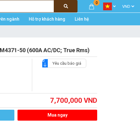
0
yên ngành
Hỗ trợ khách hàng
Liên hệ
M4371-50 (600A AC/DC; True Rms)
Yêu cầu báo giá
7,700,000
VND
Mua ngay