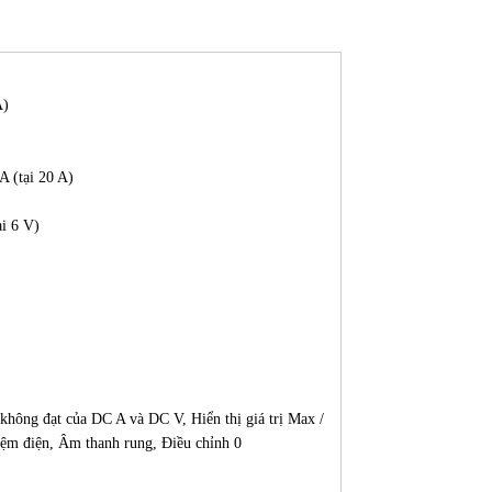
A)
 (tại 20 A)
i 6 V)
hông đạt của DC A và DC V, Hiển thị giá trị Max /
iệm điện, Âm thanh rung, Điều chỉnh 0