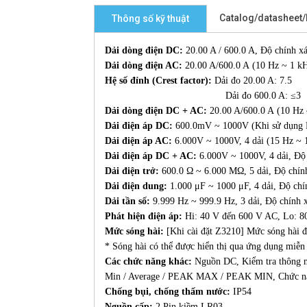
Catalog/datasheet
Thông số kỹ thuật
Dải dòng điện DC:
20.00 A / 600.0 A, Độ chính xá
Dải dòng điện AC:
20.00 A/600.0 A (10 Hz ~ 1 kH
Hệ số đỉnh (Crest factor):
Dải đo 20.00 A: 7.5
Dải đo 600.0 A: ≤3
Dải dòng điện DC + AC:
20.00 A/600.0 A (10 Hz 
Dải điện áp DC:
600.0mV ~ 1000V (Khi sử dụng 
Dải điện áp AC:
6.000V ~ 1000V, 4 dải (15 Hz ~ 
Dải điện áp DC + AC:
6.000V ~ 1000V, 4 dải, Độ 
Dải điện trở:
600.0 Ω ~ 6.000 MΩ, 5 dải, Độ chính
Dải điện dung:
1.000 μF ~ 1000 μF, 4 dải, Độ chín
Dải tần số:
9.999 Hz ~ 999.9 Hz, 3 dải, Độ chính x
Phát hiện điện áp:
Hi: 40 V đến 600 V AC, Lo: 8
Mức sóng hài:
[Khi cài đặt Z3210] Mức sóng hài đi
* Sóng hài có thể được hiển thị qua ứng dụng mi
Các chức năng khác:
Nguồn DC, Kiểm tra thông mạ
Min / Average / PEAK MAX / PEAK MIN, Chức năng l
Chống bụi, chống thấm nước:
IP54
Nguồn cấp:
2 Pin kiềm LR03