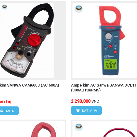
 RMS).
iệt, khi sử dụng với que đo cao áp DC P2000 tùy chọn, C
 điện áp hở mạch của các tấm pin năng lượng mặt trời.
kìm SANWA CAM600S (AC 600A)
Ampe kìm AC Sanwa SANWA DCL11
00 MΩ.
(300A,TrueRMS)
 μF.
iên hệ
2,290,000
VND
9 Hz.
ĐẶT MUA
ĐẶT MUA
00.0 °C (yêu cầu đầu đo nhiệt độ tùy chọn).
 Đo đồng thời giá trị RMS và giá trị đỉnh của dòng khởi đ