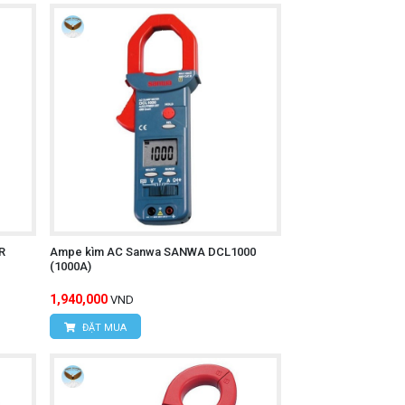
M4371-50 có thể đo điện áp DC lên đến
R
Ampe kìm AC Sanwa SANWA DCL1000
(1000A)
1,940,000
VND
ĐẶT MUA
ộng, hữu ích cho việc kiểm tra động cơ