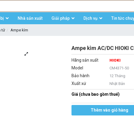
bị
Nhà sản xuất
Giải pháp
Dịch vụ
Tin tức chu
n tử
Ampe kìm
Ampe kìm AC/DC HIOKI C
Hãng sản xuất
HIOKI
Model
CM4371-50
Bảo hành
12 Tháng
Xuất xứ
Nhật Bản
Giá (chưa bao gồm thuế)
Thêm vào giỏ hàng