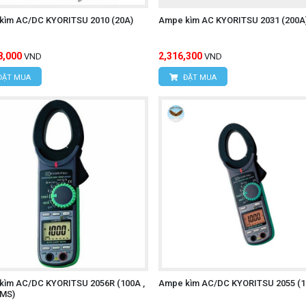
ân, Phường Đông Ngạc, TP. Hà Nội
kìm AC/DC KYORITSU 2010 (20A)
Ampe kìm AC KYORITSU 2031 (200A
ngõ 16/28 Đỗ Xuân Hợp, Phường Từ Liêm, TP. Hà Nội
95
8,000
2,316,300
VND
VND
ĐẶT MUA
ĐẶT MUA
Í MINH
úc, Xã Tân Kiên, Huyện Bình Chánh, Thành phố Hồ Chí M
kìm AC/DC KYORITSU 2056R (100A ,
Ampe kìm AC/DC KYORITSU 2055 (1
RMS)
NI-T UT315A