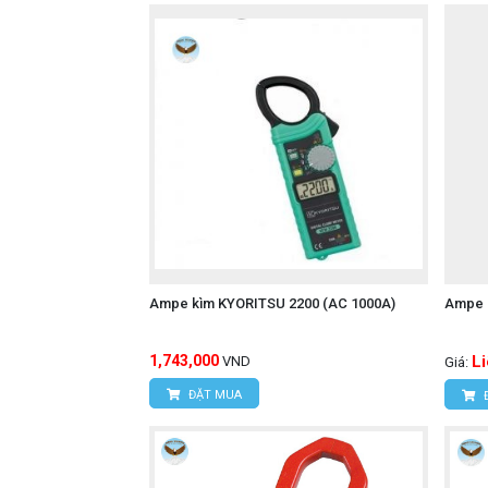
Đo điện áp AC/DC cao:
Đo điện áp AC lên đến 1000V (True
Đo điện áp DC lên đến 1000V. Đặc b
2000V, rất phù hợp cho việc kiểm tra
Chức năng đa dạng:
Ampe kìm KYORITSU 2200 (AC 1000A)
Ampe 
Điện trở: Dải đo từ 600.0 Ω đến 6.0
Điện dung: Đo từ 1.000 μF đến 1000
1,743,000
L
VND
Giá:
Tần số: Dải đo từ 9.999 Hz đến 999.
ĐẶT MUA
Nhiệt độ (kiểu K): Đo từ -40.0 đến 4
Đo dòng khởi động (Inrush Current):