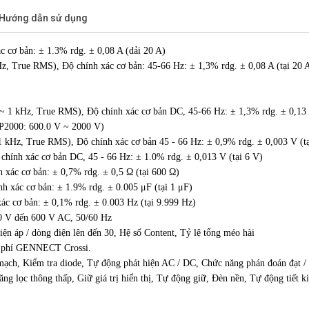
/Hướng dẫn sử dụng
c cơ bản: ± 1.3% rdg. ± 0,08 A (dải 20 A)
z, True RMS), Độ chính xác cơ bản: 45-66 Hz: ± 1,3% rdg. ± 0,08 A (tại 20 
~ 1 kHz, True RMS), Độ chính xác cơ bản DC, 45-66 Hz: ± 1,3% rdg. ± 0,13 A
P2000: 600.0 V ~ 2000 V)
1 kHz, True RMS), Độ chính xác cơ bản 45 - 66 Hz: ± 0,9% rdg. ± 0,003 V (tạ
chính xác cơ bản DC, 45 - 66 Hz: ± 1.0% rdg. ± 0,013 V (tại 6 V)
 xác cơ bản: ± 0,7% rdg. ± 0,5 Ω (tại 600 Ω)
h xác cơ bản: ± 1.9% rdg. ± 0.005 μF (tại 1 μF)
ác cơ bản: ± 0,1% rdg. ± 0.003 Hz (tại 9.999 Hz)
0 V đến 600 V AC, 50/60 Hz
ện áp / dòng điện lên đến 30, Hệ số Content, Tỷ lệ tổng méo hài
ễn phí GENNECT Crossi.
ch, Kiểm tra diode, Tự động phát hiện AC / DC, Chức năng phán đoán đạt / k
ọc thông thấp, Giữ giá trị hiển thị, Tự động giữ, Đèn nền, Tự động tiết k