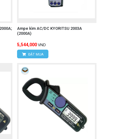
2000A;
Ampe kìm AC/DC KYORITSU 2003A
(2000A)
5,544,000
VND
ĐẶT MUA
liên hệ trực tiếp với chúng tôi.