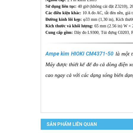
Sử dụng liên tục:
40 giờ (không cài đặt Z3210), 20
Các điều kiện khác:
10 A đo AC, tắt đèn nền, giá 
Đường kính lõi kẹp:
φ33 mm (1,30 in), Kích thướ
Kích thước và khối lượng:
65 mm (2.56 in) W × 
Cung cấp gồm:
Dây đo L9300, Túi đựng C0203, P
Ampe kìm HIOKI CM4371-50
là một t
Máy được thiết kế để đo cả dòng điện 
cao ngay cả với các dạng sóng biến dạn
Tính năng và đặc điểm nổi bật
Đo dòng AC/DC 600A (True RMS): Khả
SẢN PHẨM LIÊN QUAN
tin cậy ngay cả với các dạng sóng phức 