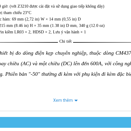
 giờ. (với Z3210 được cài đặt và sử dụng giao tiếp không dây)
trị tham chiếu 23°C
c hàm: 69 mm (2,72 in) W × 14 mm (0,55 in) D
215 mm (8.46 in) H × 35 mm (1.38 in) D mm, 340 g (12.0 oz)
in kiềm LR03 × 2, HDSD × 2, Lưu ý vận hành × 1
Chi tiết
hiết bị đo dòng điện kẹp chuyên nghiệp, thuộc dòng CM437
xoay chiều (AC) và một chiều (DC) lên đến 600A, với công n
g. Phiên bản "-50" thường đi kèm với phụ kiện đi kèm đặc bi
Xem thêm
 năng đo chính xác dòng điện AC và DC lên đến 600A. Cô
tạp hoặc bị méo.