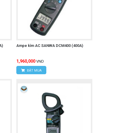
ới điện thoại thông minh hoặc máy tính
A)
Ampe kìm AC SANWA DCM400 (400A)
ện trường, và thậm chí phân tích sóng
1,960,000
VND
ĐẶT MUA