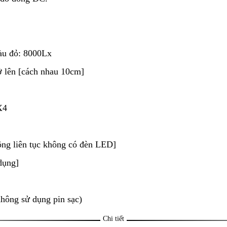
màu đỏ: 8000Lx
ở lên [cách nhau 10cm]
X4
động liên tục không có đèn LED]
dụng]
hông sử dụng pin sạc)
Chi tiết