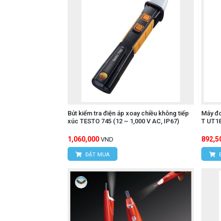
Bút kiểm tra điện áp xoay chiều không tiếp
Máy đo
xúc TESTO 745 (12 ~ 1,000 V AC, IP67)
T UT18
1,060,000
892,5
VND
ĐẶT MUA