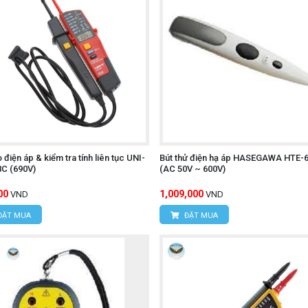
 điện áp & kiểm tra tính liên tục UNI-
Bút thử điện hạ áp HASEGAWA HTE-6
C (690V)
(AC 50V ~ 600V)
00
1,009,000
VND
VND
ĐẶT MUA
ĐẶT MUA