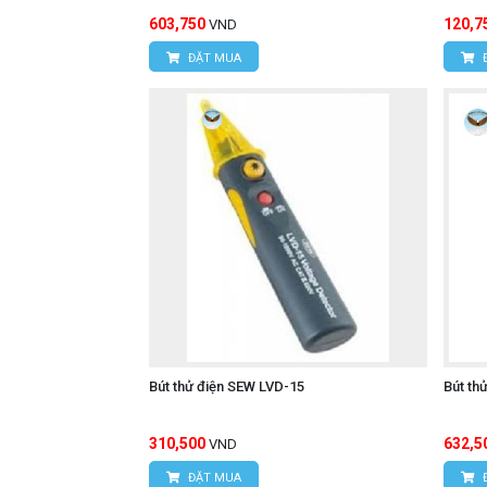
603,750
120,7
VND
ĐẶT MUA
Bút thử điện SEW LVD-15
Bút th
310,500
632,5
VND
ĐẶT MUA