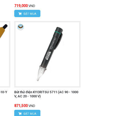
719,000
VND
ĐẶT MUA
610-Y
Bút thử điện KYORITSU 5711 (AC 90 - 1000
V, AC 20 - 1000 V)
871,500
VND
ĐẶT MUA