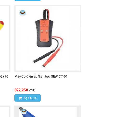
5 (70
Máy đo điện áp/liên tục SEW CT-01
822,250
VND
ĐẶT MUA