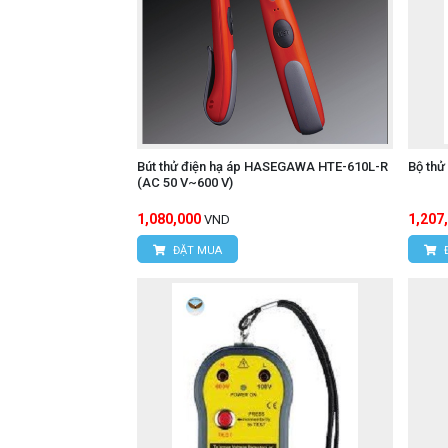
Bút thử điện hạ áp HASEGAWA HTE-610L-R
Bộ thử
(AC 50 V~600 V)
1,080,000
1,207
VND
ĐẶT MUA