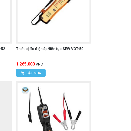
-52
Thiết bị đo điện áp/liên tục SEW VOT-50
1,265,000
VND
ĐẶT MUA