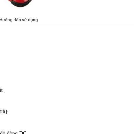
/Hướng dẫn sử dụng
út
ất]:
ể dò dòng DC.