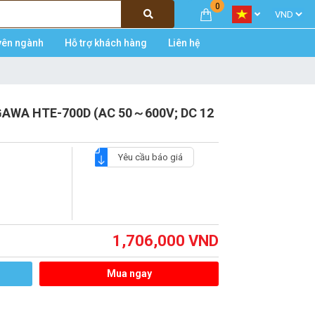
0
yên ngành
Hỗ trợ khách hàng
Liên hệ
EGAWA HTE-700D (AC 50～600V; DC 12
Yêu cầu báo giá
1,706,000
VND
Mua ngay