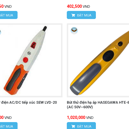
50
402,500
VND
VND
ĐẶT MUA
ĐẶT MUA
ử điện AC/DC tiếp xúc SEW LVD-20
Bút thử điện hạ áp HASEGAWA HTE-
(AC 50V~600V)
00
1,020,000
VND
VND
ĐẶT MUA
ĐẶT MUA