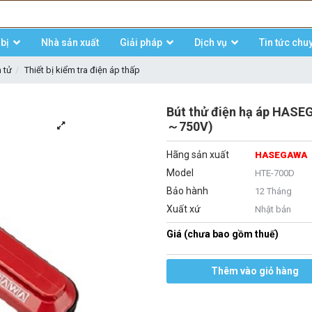
bị
Nhà sản xuất
Giải pháp
Dịch vụ
Tin tức chu
n tử
Thiết bị kiểm tra điện áp thấp
Bút thử điện hạ áp HAS
～750V)
Hãng sản xuất
HASEGAWA
Model
HTE-700D
Bảo hành
12 Tháng
Xuất xứ
Nhật bản
Giá (chưa bao gồm thuế)
Thêm vào giỏ hàng