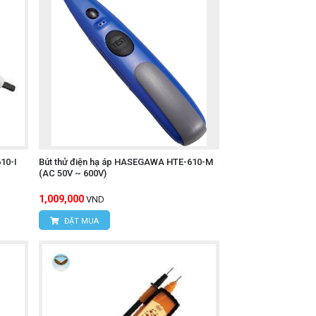
10-I
Bút thử điện hạ áp HASEGAWA HTE-610-M
(AC 50V ~ 600V)
1,009,000
VND
ĐẶT MUA