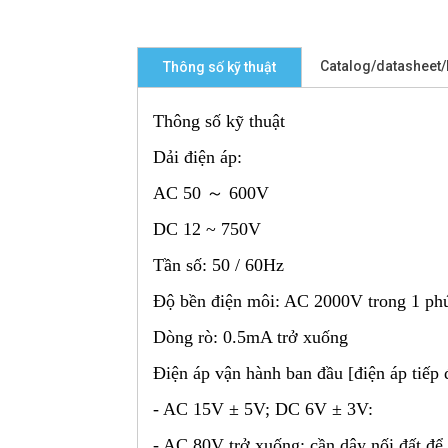
Catalog/datasheet
Thông số kỹ thuật
Thông số kỹ thuật
Dải điện áp:
AC 50 ～ 600V
DC 12 ~ 750V
Tần số: 50 / 60Hz
Độ bền điện môi: AC 2000V trong 1 ph
Dòng rò: 0.5mA trở xuống
Điện áp vận hành ban đầu [điện áp tiếp đ
- AC 15V ± 5V; DC 6V ± 3V:
- AC 80V trở xuống: cần dây nối đất đ