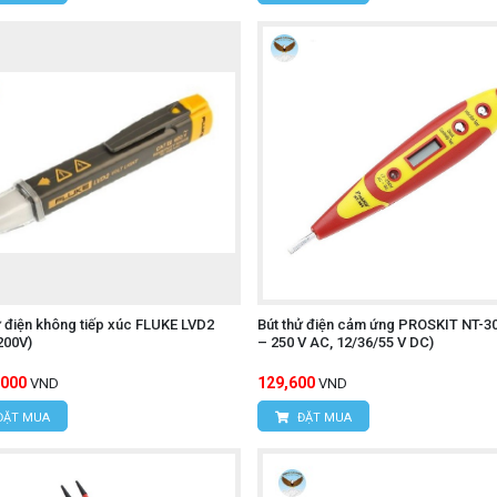
ử điện không tiếp xúc FLUKE LVD2
Bút thử điện cảm ứng PROSKIT NT-30
200V)
– 250 V AC, 12/36/55 V DC)
,000
129,600
VND
VND
ĐẶT MUA
ĐẶT MUA