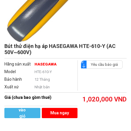
Bút thử điện hạ áp HASEGAWA HTE-610-Y (AC
50V~600V)
Hãng sản xuất
HASEGAWA
Yêu cầu báo giá
Model
HTE-610-Y
Bảo hành
12 Tháng
Xuất xứ
Nhật bản
Giá (chưa bao gồm thuế)
1,020,000
VND
Thêm
vào
Mua ngay
giỏ
hàng