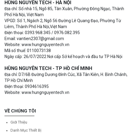
HÙNG NGUYÊN TECH - HÀ NỘI
Địa chỉ: Số nhà 15, Ngõ 85, Tân Xuân, Phường Đông Ngạc, Thành
Phố Hà Nội, Việt Nam
VPGD: Số 1, Ngách 2, Ngõ 56 Đường Lê Quang Đạo, Phường Từ
Liêm, Thành Phố Hà Nội,Việt Nam
Điện thoại: 0393.968.345 / 0976.082.395
Email: vantien2307@gmail.com
Website: www.hungnguyentech.vn
Mã số thuế: 0110073138
Ngày cấp: 26/07/2022 Nơi cấp Sở kế hoạch và đầu tư TP Hà Nội
HÙNG NGUYÊN TECH - TP HỒ CHÍ MINH
Địa chỉ: D7/6B Đường Dương Đình Cúc, Xã Tân Kiên, H. Bình Chánh,
TP Hồ Chí Minh
Điện thoại: 0934616395
Website: www.hungnguyentech.vn
VỀ CHÚNG TÔI
Giới Thiệu
Danh Mục Thiết Bị