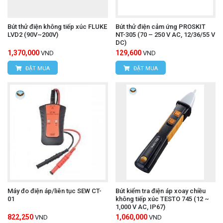
Bút thử điện không tiếp xúc FLUKE
Bút thử điện cảm ứng PROSKIT
LVD2 (90V~200V)
NT-305 (70 – 250 V AC, 12/36/55 V
DC)
1,370,000
129,600
VND
VND
ĐẶT MUA
ĐẶT MUA
Máy đo điện áp/liên tục SEW CT-
Bút kiểm tra điện áp xoay chiều
01
không tiếp xúc TESTO 745 (12 ~
1,000 V AC, IP67)
822,250
1,060,000
VND
VND