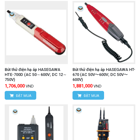
Bút thử điện hạ áp HASEGAWA
Bút thử điện hạ áp HASEGAWA HT-
HTE-700D (AC 50～600V; DC 12～
670 (AC 50V〜600V; DC 50V〜
750V)
600V)
1,706,000
1,881,000
VND
VND
ĐẶT MUA
ĐẶT MUA