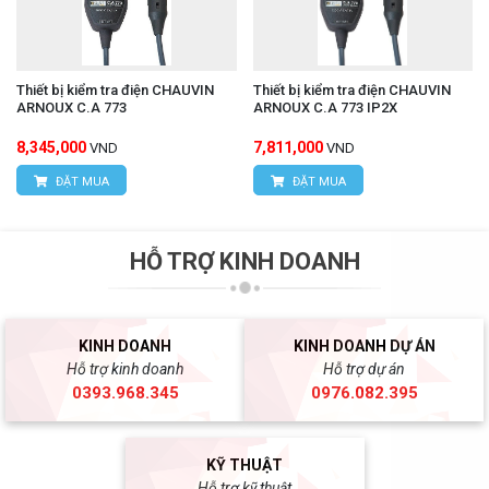
Thiết bị kiểm tra điện CHAUVIN
Thiết bị kiểm tra điện CHAUVIN
ARNOUX C.A 773
ARNOUX C.A 773 IP2X
8,345,000
7,811,000
VND
VND
ĐẶT MUA
ĐẶT MUA
HỖ TRỢ KINH DOANH
KINH DOANH
KINH DOANH DỰ ÁN
Hỗ trợ kinh doanh
Hỗ trợ dự án
0393.968.345
0976.082.395
KỸ THUẬT
Hỗ trợ kỹ thuật