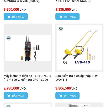
ARNOUX C.A 755 (1000V)
KT171 (12 - 690V AC/DC)
3,500,000
2,835,000
VND
VND
ĐẶT MUA
ĐẶT MUA
Máy kiểm tra điện áp TESTO 750-3
Sào kiểm tra điện áp thấp SEW
(12 ~ 690 V, kiểm tra GFCI, LCD)
LVD-415
2,950,000
3,806,500
VND
VND
ĐẶT MUA
ĐẶT MUA