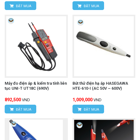
ĐẶT MUA
ĐẶT MUA
Máy đo điện áp & kiểm tra tính liên
Bút thử điện hạ áp HASEGAWA
tục UNI-T UT18C (690V)
HTE-610-I (AC 50V ~ 600V)
892,500
1,009,000
VND
VND
ĐẶT MUA
ĐẶT MUA