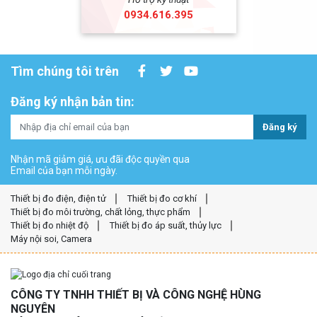
0934.616.395
Tìm chúng tôi trên
Đăng ký nhận bản tin:
Đăng ký
Nhận mã giảm giá, ưu đãi độc quyền qua
Email của bạn mỗi ngày.
Thiết bị đo điện, điện tử
Thiết bị đo cơ khí
Thiết bị đo môi trường, chất lỏng, thực phẩm
Thiết bị đo nhiệt độ
Thiết bị đo áp suất, thủy lực
Máy nội soi, Camera
CÔNG TY TNHH THIẾT BỊ VÀ CÔNG NGHỆ HÙNG
NGUYÊN