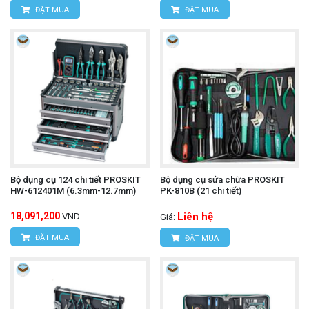
ĐẶT MUA
ĐẶT MUA
Bộ dụng cụ 124 chi tiết PROSKIT
Bộ dụng cụ sửa chữa PROSKIT
HW-612401M (6.3mm-12.7mm)
PK-810B (21 chi tiết)
18,091,200
Liên hệ
VND
Giá:
ĐẶT MUA
ĐẶT MUA