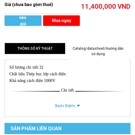
Giá (chưa bao gồm thuế)
11,400,000
VND
Thêm
vào
Mua ngay
giỏ
hàng
THÔNG SỐ KỸ THUẬT
Catalog/datasheet/Hướng dẫn
sử dụng
Số lượng chi tiết:32
Chất liệu Thép bọc lớp cách điện
Khả năng cách điện 1000V
Chi tiết
Xem thêm
SẢN PHẨM LIÊN QUAN