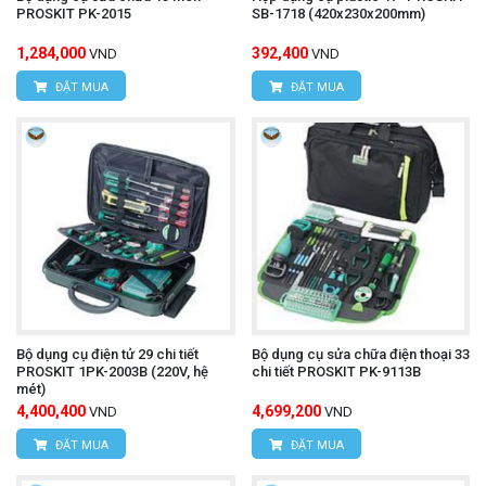
PROSKIT PK-2015
SB-1718 (420x230x200mm)
1,284,000
392,400
VND
VND
ĐẶT MUA
ĐẶT MUA
Bộ dụng cụ điện tử 29 chi tiết
Bộ dụng cụ sửa chữa điện thoại 33
PROSKIT 1PK-2003B (220V, hệ
chi tiết PROSKIT PK-9113B
mét)
4,400,400
4,699,200
VND
VND
ĐẶT MUA
ĐẶT MUA