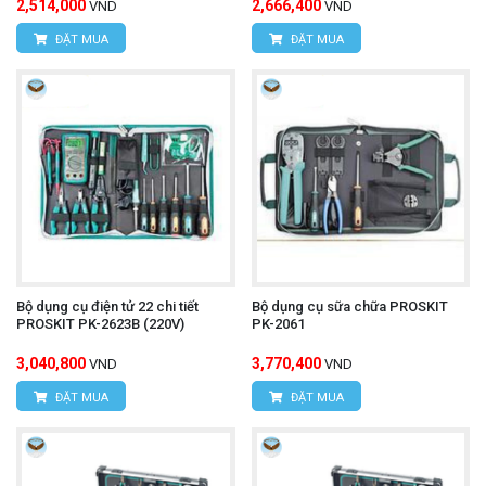
2,514,000
2,666,400
VND
VND
ĐẶT MUA
ĐẶT MUA
Bộ dụng cụ điện tử 22 chi tiết
Bộ dụng cụ sữa chữa PROSKIT
PROSKIT PK-2623B (220V)
PK-2061
3,040,800
3,770,400
VND
VND
ĐẶT MUA
ĐẶT MUA