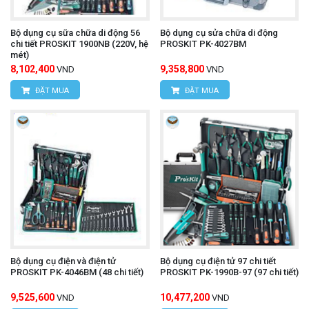
Bộ dụng cụ sữa chữa di động 56
Bộ dụng cụ sửa chữa di động
chi tiết PROSKIT 1900NB (220V, hệ
PROSKIT PK-4027BM
mét)
8,102,400
9,358,800
VND
VND
ĐẶT MUA
ĐẶT MUA
Bộ dụng cụ điện và điện tử
Bộ dụng cụ điện tử 97 chi tiết
PROSKIT PK-4046BM (48 chi tiết)
PROSKIT PK-1990B-97 (97 chi tiết)
9,525,600
10,477,200
VND
VND