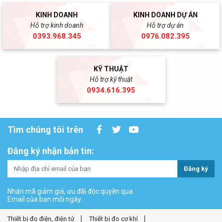
KINH DOANH
KINH DOANH DỰ ÁN
Hỗ trợ kinh doanh
Hỗ trợ dự án
0393.968.345
0976.082.395
KỸ THUẬT
Hỗ trợ kỹ thuật
0934.616.395
Tìm chúng tôi trên
Đăng ký nhận bản tin:
Đăng ký
Nhận mã giảm giá, ưu đãi độc quyền qua
Email của bạn mỗi ngày.
Thiết bị đo điện, điện tử
Thiết bị đo cơ khí