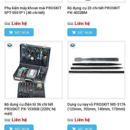
Phụ kiện máy khoan mài PROSKIT
Bộ dụng cụ 23 chi tiết PROSKIT
5PT-5501P1 (40 chi tiết)
PK-4022BM
Liên hệ
Liên hệ
Giá:
Giá:
ĐẶT MUA
ĐẶT MUA
Bộ dụng cụ điện tử 36 chi tiết
Dụng cụ nạy vỏ PROSKIT MS-3176
PROSKIT PK-15305B (220V, hệ
(123mm, 155mm, 140mm, 173mm)
mét)
Liên hệ
Liên hệ
Giá:
Giá:
ĐẶT MUA
ĐẶT MUA