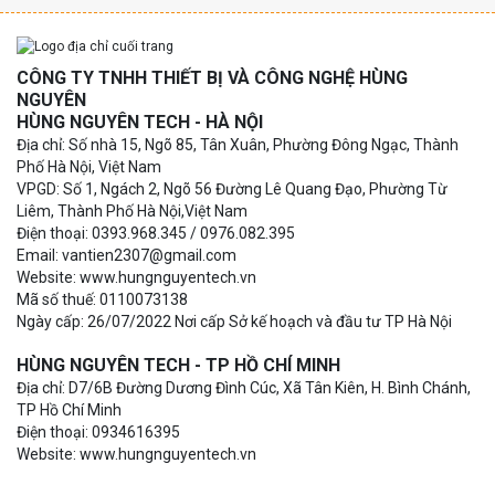
CÔNG TY TNHH THIẾT BỊ VÀ CÔNG NGHỆ HÙNG
NGUYÊN
HÙNG NGUYÊN TECH - HÀ NỘI
Địa chỉ: Số nhà 15, Ngõ 85, Tân Xuân, Phường Đông Ngạc, Thành
Phố Hà Nội, Việt Nam
VPGD: Số 1, Ngách 2, Ngõ 56 Đường Lê Quang Đạo, Phường Từ
Liêm, Thành Phố Hà Nội,Việt Nam
Điện thoại: 0393.968.345 / 0976.082.395
Email: vantien2307@gmail.com
Website: www.hungnguyentech.vn
Mã số thuế: 0110073138
Ngày cấp: 26/07/2022 Nơi cấp Sở kế hoạch và đầu tư TP Hà Nội
HÙNG NGUYÊN TECH - TP HỒ CHÍ MINH
Địa chỉ: D7/6B Đường Dương Đình Cúc, Xã Tân Kiên, H. Bình Chánh,
TP Hồ Chí Minh
Điện thoại: 0934616395
Website: www.hungnguyentech.vn