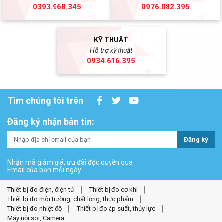
0393.968.345
0976.082.395
KỸ THUẬT
Hỗ trợ kỹ thuật
0934.616.395
Tìm chúng tôi trên
Đăng ký nhận bản tin:
Đăng ký
Nhận mã giảm giá, ưu đãi độc quyền qua
Email của bạn mỗi ngày.
Thiết bị đo điện, điện tử
Thiết bị đo cơ khí
Thiết bị đo môi trường, chất lỏng, thực phẩm
Thiết bị đo nhiệt độ
Thiết bị đo áp suất, thủy lực
Máy nội soi, Camera