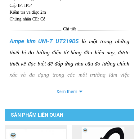
Cấp IP: IP54
Kiểm tra va đập: 2m
Chứng nhận CE: Có
Chi tiết
Ampe kìm UNI-T UT219DS
là một trong những
thiết bị đo lường điện tử hàng đầu hiện nay, được
thiết kế đặc biệt để đáp ứng nhu cầu đo lường chính
xác và đa dạng trong các môi trường làm việc
chuyên nghiệp. Với nhiều tính năng vượt trội và độ
Xem thêm
tin cậy cao, UT219DS là sự lựa chọn hoàn hảo cho
các kỹ sư, kỹ thuật viên, và những người làm việc
SẢN PHẨM LIÊN QUAN
trong lĩnh vực điện, điện tử.
Đặc điểm nổi bật của ampe kìm UNI-T