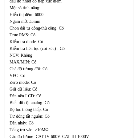
đầu dò nhiệt độ tiếp xúc điểm
Một số tính năng:
Hiển thị đếm: 6000
Ngàm mở: 33mm
Chọn dải tự động/thủ công: Có
True RMS: Có
Kiểm tra diode: Có
Kiểm tra liên tục (còi kêu) : Có
NCV: Không
MAX/MIN: Có
Chế độ tương đối: Có
VFC: Có
Zero mode: Có
Giữ dữ liệu: Có
Đèn nền LCD: Có
Biểu đồ cột analog: Có
Bộ lọc thông thấp: Có
Tự động tắt nguồn: Có
Đèn nháy: Có
Tổng trở vào: >10MΩ
Cấp đo lường: CAT IV 600V, CAT III 1000V