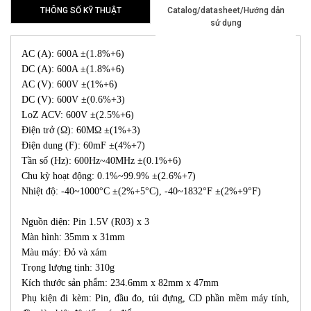
THÔNG SỐ KỸ THUẬT
Catalog/datasheet/Hướng dẫn
sử dụng
AC (A): 600A ±(1.8%+6)
DC (A): 600A ±(1.8%+6)
AC (V): 600V ±(1%+6)
DC (V): 600V ±(0.6%+3)
LoZ ACV: 600V ±(2.5%+6)
Điện trở (Ω): 60MΩ ±(1%+3)
Điện dung (F): 60mF ±(4%+7)
Tần số (Hz): 600Hz~40MHz ±(0.1%+6)
Chu kỳ hoạt động: 0.1%~99.9% ±(2.6%+7)
Nhiệt độ: -40~1000°C ±(2%+5°C), -40~1832°F ±(2%+9°F)
Nguồn điện: Pin 1.5V (R03) x 3
Màn hình: 35mm x 31mm
Màu máy: Đỏ và xám
Trọng lượng tịnh: 310g
Kích thước sản phẩm: 234.6mm x 82mm x 47mm
Phụ kiện đi kèm: Pin, đầu đo, túi đựng, CD phần mềm máy tính,