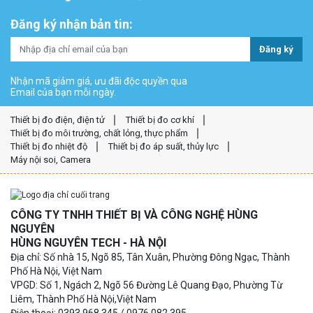
Đăng ký nhận bản tin:
Đăng ký
Nhận mã giảm giá, ưu đãi độc quyền qua
Email của bạn mỗi ngày.
Thiết bị đo điện, điện tử
Thiết bị đo cơ khí
Thiết bị đo môi trường, chất lỏng, thực phẩm
Thiết bị đo nhiệt độ
Thiết bị đo áp suất, thủy lực
Máy nội soi, Camera
CÔNG TY TNHH THIẾT BỊ VÀ CÔNG NGHỆ HÙNG
NGUYÊN
HÙNG NGUYÊN TECH - HÀ NỘI
Địa chỉ: Số nhà 15, Ngõ 85, Tân Xuân, Phường Đông Ngạc, Thành
Phố Hà Nội, Việt Nam
VPGD: Số 1, Ngách 2, Ngõ 56 Đường Lê Quang Đạo, Phường Từ
Liêm, Thành Phố Hà Nội,Việt Nam
Điện thoại: 0393.968.345 / 0976.082.395