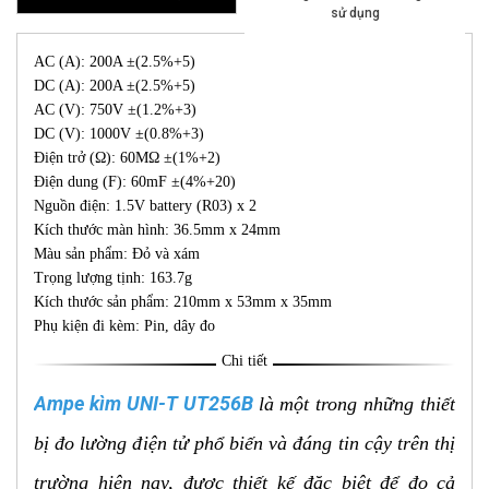
sử dụng
AC (A): 200A ±(2.5%+5)
DC (A): 200A ±(2.5%+5)
AC (V): 750V ±(1.2%+3)
DC (V): 1000V ±(0.8%+3)
Điện trở (Ω): 60MΩ ±(1%+2)
Điện dung (F): 60mF ±(4%+20)
Nguồn điện: 1.5V battery (R03) x 2
Kích thước màn hình: 36.5mm x 24mm
Màu sản phẩm: Đỏ và xám
Trọng lượng tịnh: 163.7g
Kích thước sản phẩm: 210mm x 53mm x 35mm
Phụ kiện đi kèm: Pin, dây đo
Chi tiết
Ampe kìm UNI-T UT256B
là một trong những thiết
bị đo lường điện tử phổ biến và đáng tin cậy trên thị
trường hiện nay, được thiết kế đặc biệt để đo cả