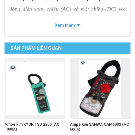
dòng điện xoay chiều (AC) và một chiều (DC) với
cường độ lớn. Với thiết kế nhỏ gọn, chắc chắn và
Xem thêm
các tính năng đo đa dạng, UT256B là trợ thủ đắc
lực cho các kỹ thuật viên, thợ điện và những người
SẢN PHẨM LIÊN QUAN
thường xuyên làm việc với dòng điện trong các môi
trường công nghiệp và dân dụng.
Đặc điểm nổi bật của ampe kìm UNI-T
UT256B:
Đo dòng điện AC/DC:
Thiết bị đo được cả
dòng điện xoay chiều và một chiều với độ
chính xác cao, giúp bạn kiểm tra và đánh giá
Ampe kìm KYORITSU 2200 (AC
Ampe kìm SANWA CAM600S (AC
1000A)
600A)
chính xác các mạch điện.