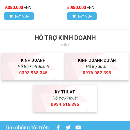
9,350,000
5,950,000
VND
VND
ĐẶT MUA
ĐẶT MUA
HỖ TRỢ KINH DOANH
KINH DOANH
KINH DOANH DỰ ÁN
Hỗ trợ kinh doanh
Hỗ trợ dự án
0393.968.345
0976.082.395
KỸ THUẬT
Hỗ trợ kỹ thuật
0934.616.395
Tìm chúng tôi trên