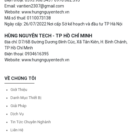
Email: vantien2307@gmail.com
Website: www.hungnguyentech.vn
Mã số thuế: 0110073138
Ngày cấp: 26/07/2022 Nơi cấp Sở kế hoạch và đầu tư TP Hà Nội
HÙNG NGUYÊN TECH - TP HỒ CHÍ MINH
Địa chỉ: D7/6B Đường Dương Đình Cúc, Xã Tân Kiên, H. Bình Chánh,
TP Hồ Chí Minh
Điện thoại: 0934616395
Website: www.hungnguyentech.vn
VỀ CHÚNG TÔI
Giới Thiệu
Danh Mục Thiết Bị
Giải Pháp
Dịch Vụ
Tin Tức Chuyên Nghành
Liên Hệ