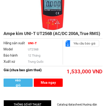
Ampe kìm UNI-T UT256B (AC/DC 200A,True RMS)
Hãng sản xuất
UNI-T
Yêu cầu báo giá
Model
UT256B
Bảo hành
12 Tháng
Xuất xứ
Trung Quốc
Giá (chưa bao gồm thuế)
1,533,000
VND
Thêm
vào
Mua ngay
giỏ
hàng
THÔNG SỐ KỸ THUẬT
Catalog/datasheet/Hướng dẫn