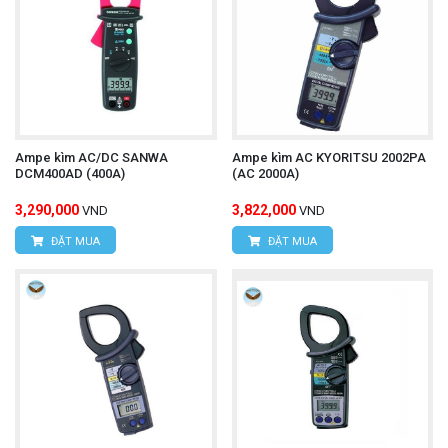
Ampe kìm AC/DC HIOKI 3288-20
Tìm hiểu thêm:
Lưu ý khi sử dụng:
Đọc kỹ hướng dẫn sử dụng:
Trước khi sử dụng,
bạn nên đọc kỹ hướng dẫn sử dụng để nắm rõ các
tính năng và cách sử dụng của thiết bị.
Ampe kìm AC/DC SANWA
Ampe kìm AC KYORITSU 2002PA
DCM400AD (400A)
(AC 2000A)
Bảo quản đúng cách:
Bảo quản thiết bị ở nơi
3,290,000
3,822,000
VND
VND
khô ráo, tránh va đập.
ĐẶT MUA
ĐẶT MUA
Thường xuyên kiểm tra pin:
Thay pin mới khi
pin yếu để đảm bảo thiết bị hoạt động ổn định.
Chú ý an toàn khi đo dòng điện lớn:
Luôn tuân
thủ các quy tắc an toàn điện khi làm việc với
dòng điện cao áp.
Với những ưu điểm vượt trội,
ampe kìm UNI-T