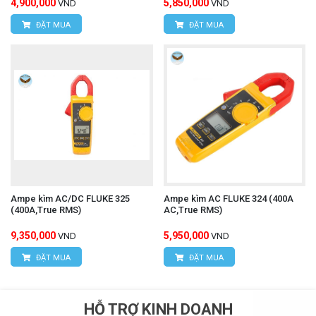
4,900,000
5,850,000
VND
VND
ĐẶT MUA
ĐẶT MUA
Ampe kìm AC/DC FLUKE 325
Ampe kìm AC FLUKE 324 (400A
(400A,True RMS)
AC,True RMS)
9,350,000
5,950,000
VND
VND
ĐẶT MUA
ĐẶT MUA
HỖ TRỢ KINH DOANH