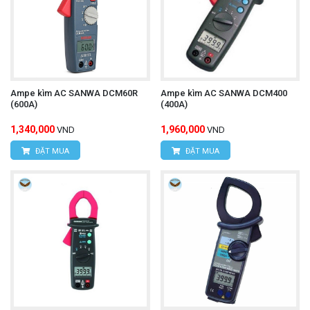
Email:
vantien2307@gmail.com
Website:
www.hungnguyentech.vn
HÙNG NGUYÊN TECH - TP HỒ CHÍ MINH
Địa chỉ:
D7/6B đường Dương Đình Cúc, Xã Tân
Ampe kìm AC SANWA DCM60R
Ampe kìm AC SANWA DCM400
(600A)
(400A)
Kiên, Huyện Bình Chánh, Tp.Hồ Chí Minh.
1,340,000
1,960,000
VND
VND
Hotline:
0934.616.395
ĐẶT MUA
ĐẶT MUA
Email:
vantien2307@gmail.com
Website:
www.hungnguyentech.vn
Đồng hồ vạn năng bỏ túi HIOKI
Tham khảo thêm:
3244-60