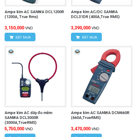
Máy đo độ rung UNI-T UT315A
Tìm hiểu thêm:
Ampe kìm AC SANWA DCL1200R
Ampe kìm AC/DC SANWA
Cách sử dụng:
(1200A, True Rms)
DCL31DR (400A,True RMS)
3,150,000
3,390,000
VND
VND
Bật nguồn máy:
Nhấn nút nguồn để khởi động
ĐẶT MUA
ĐẶT MUA
máy.
Chọn chế độ đo lường:
Nhấn nút chức năng để
chọn chế độ đo lường mong muốn (đo dòng điện
AC, điện áp AC, công suất, điện trở, tần số,
diode, thông mạch, đo nhiệt độ).
Mở kìm:
Mở kẹp kìm và kẹp chặt dây dẫn điện
cần đo.
Ampe kìm AC dây đo mềm
Ampe kìm AC SANWA DCM660R
Quan sát kết quả đo lường:
Màn hình LCD sẽ
SANWA DCL3000R
(660A,TrueRMS)
(3000A,TrueRMS)
hiển thị giá trị đo lường của đại lượng được đo.
5,750,000
3,470,000
VND
VND