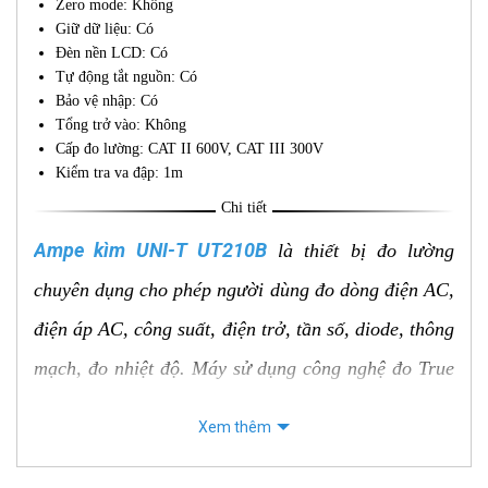
Zero mode: Không
Giữ dữ liệu: Có
Đèn nền LCD: Có
Tự động tắt nguồn: Có
Bảo vệ nhập: Có
Tổng trở vào: Không
Cấp đo lường: CAT II 600V, CAT III 300V
Kiểm tra va đập: 1m
Chi tiết
Ampe kìm UNI-T UT210B
là thiết bị đo lường
chuyên dụng cho phép người dùng đo dòng điện AC,
điện áp AC, công suất, điện trở, tần số, diode, thông
mạch, đo nhiệt độ. Máy sử dụng công nghệ đo True
RMS tiên tiến để đo chính xác giá trị dòng điện và
Xem thêm
điện áp dạng sóng phi hình sin. UT210B được trang
bị màn hình LCD lớn hiển thị rõ ràng các thông số