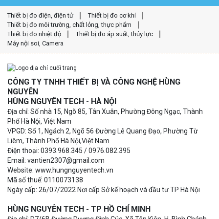
Thiết bị đo điện, điện tử
Thiết bị đo cơ khí
Thiết bị đo môi trường, chất lỏng, thực phẩm
Thiết bị đo nhiệt độ
Thiết bị đo áp suất, thủy lực
Máy nội soi, Camera
CÔNG TY TNHH THIẾT BỊ VÀ CÔNG NGHỆ HÙNG
NGUYÊN
HÙNG NGUYÊN TECH - HÀ NỘI
Địa chỉ: Số nhà 15, Ngõ 85, Tân Xuân, Phường Đông Ngạc, Thành
Phố Hà Nội, Việt Nam
VPGD: Số 1, Ngách 2, Ngõ 56 Đường Lê Quang Đạo, Phường Từ
Liêm, Thành Phố Hà Nội,Việt Nam
Điện thoại: 0393.968.345 / 0976.082.395
Email: vantien2307@gmail.com
Website: www.hungnguyentech.vn
Mã số thuế: 0110073138
Ngày cấp: 26/07/2022 Nơi cấp Sở kế hoạch và đầu tư TP Hà Nội
HÙNG NGUYÊN TECH - TP HỒ CHÍ MINH
Địa chỉ: D7/6B Đường Dương Đình Cúc, Xã Tân Kiên, H. Bình Chánh,