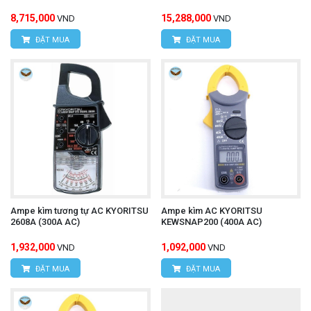
8,715,000
15,288,000
VND
VND
ĐẶT MUA
ĐẶT MUA
Ampe kìm tương tự AC KYORITSU
Ampe kìm AC KYORITSU
2608A (300A AC)
KEWSNAP200 (400A AC)
1,932,000
1,092,000
VND
VND
ĐẶT MUA
ĐẶT MUA