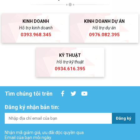
KINH DOANH
KINH DOANH DỰ ÁN
Hỗ trợ kinh doanh
Hỗ trợ dự án
0393.968.345
0976.082.395
KỸ THUẬT
Hỗ trợ kỹ thuật
0934.616.395
Tìm chúng tôi trên
Đăng ký nhận bản tin:
Đăng ký
Nhận mã giảm giá, ưu đãi độc quyền qua
Email của bạn mỗi ngày.