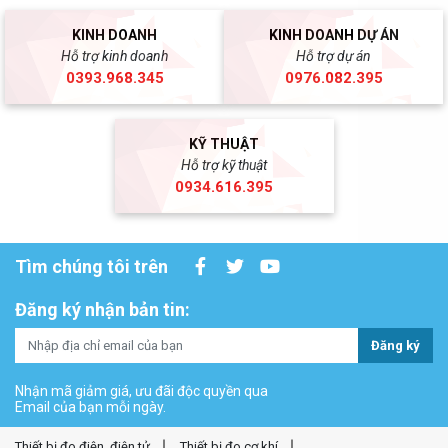
KINH DOANH
KINH DOANH DỰ ÁN
Hỗ trợ kinh doanh
Hỗ trợ dự án
0393.968.345
0976.082.395
KỸ THUẬT
Hỗ trợ kỹ thuật
0934.616.395
Tìm chúng tôi trên
Đăng ký nhận bản tin:
Đăng ký
Nhận mã giảm giá, ưu đãi độc quyền qua
Email của bạn mỗi ngày.
Thiết bị đo điện, điện tử
Thiết bị đo cơ khí