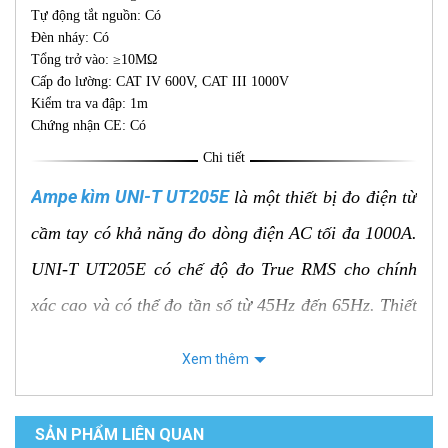
Tự động tắt nguồn: Có
Đèn nháy: Có
Tổng trở vào: ≥10MΩ
Cấp đo lường: CAT IV 600V, CAT III 1000V
Kiểm tra va đập: 1m
Chứng nhận CE: Có
Chi tiết
Ampe kìm UNI-T UT205E
là một thiết bị đo điện từ
cầm tay có khả năng đo dòng điện AC tối đa 1000A.
UNI-T UT205E có chế độ đo True RMS cho chính
xác cao và có thể đo tần số từ 45Hz đến 65Hz. Thiết
bị có khả năng đo dòng chớp và hiển thị cảnh báo
Xem thêm
UNI-T UT205E
dòng quá cao.
cũng có chế độ lưu
trữ và xuất dữ liệu qua cổng USB. UNI-T UT205E
SẢN PHẨM LIÊN QUAN