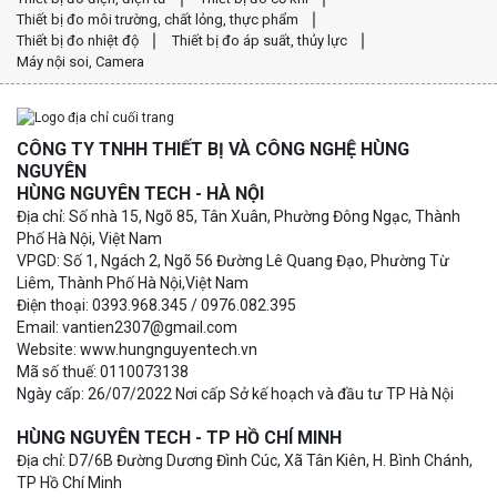
Thiết bị đo môi trường, chất lỏng, thực phẩm
Thiết bị đo nhiệt độ
Thiết bị đo áp suất, thủy lực
Máy nội soi, Camera
CÔNG TY TNHH THIẾT BỊ VÀ CÔNG NGHỆ HÙNG
NGUYÊN
HÙNG NGUYÊN TECH - HÀ NỘI
Địa chỉ: Số nhà 15, Ngõ 85, Tân Xuân, Phường Đông Ngạc, Thành
Phố Hà Nội, Việt Nam
VPGD: Số 1, Ngách 2, Ngõ 56 Đường Lê Quang Đạo, Phường Từ
Liêm, Thành Phố Hà Nội,Việt Nam
Điện thoại: 0393.968.345 / 0976.082.395
Email: vantien2307@gmail.com
Website: www.hungnguyentech.vn
Mã số thuế: 0110073138
Ngày cấp: 26/07/2022 Nơi cấp Sở kế hoạch và đầu tư TP Hà Nội
HÙNG NGUYÊN TECH - TP HỒ CHÍ MINH
Địa chỉ: D7/6B Đường Dương Đình Cúc, Xã Tân Kiên, H. Bình Chánh,
TP Hồ Chí Minh