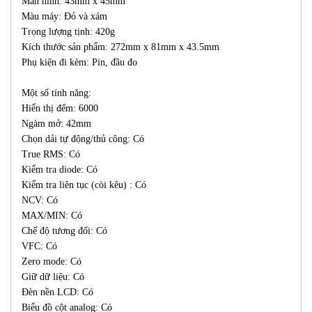
Màn hình: 43mm x 45mm
Màu máy: Đỏ và xám
Trọng lượng tịnh: 420g
Kích thước sản phẩm: 272mm x 81mm x 43.5mm
Phụ kiện đi kèm: Pin, đầu đo
Một số tính năng:
Hiển thị đếm: 6000
Ngàm mở: 42mm
Chọn dải tự động/thủ công: Có
True RMS: Có
Kiểm tra diode: Có
Kiểm tra liên tục (còi kêu) : Có
NCV: Có
MAX/MIN: Có
Chế độ tương đối: Có
VFC: Có
Zero mode: Có
Giữ dữ liệu: Có
Đèn nền LCD: Có
Biểu đồ cột analog: Có