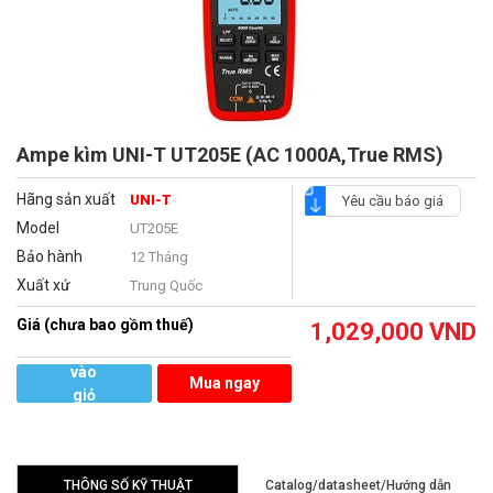
Ampe kìm UNI-T UT205E (AC 1000A,True RMS)
Hãng sản xuất
UNI-T
Yêu cầu báo giá
Model
UT205E
Bảo hành
12 Tháng
Xuất xứ
Trung Quốc
Giá (chưa bao gồm thuế)
1,029,000
VND
Thêm
vào
Mua ngay
giỏ
hàng
THÔNG SỐ KỸ THUẬT
Catalog/datasheet/Hướng dẫn