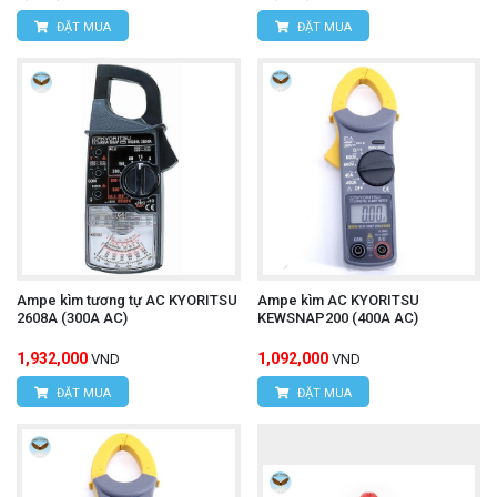
ĐẶT MUA
ĐẶT MUA
Ampe kìm tương tự AC KYORITSU
Ampe kìm AC KYORITSU
2608A (300A AC)
KEWSNAP200 (400A AC)
1,932,000
1,092,000
VND
VND
ĐẶT MUA
ĐẶT MUA