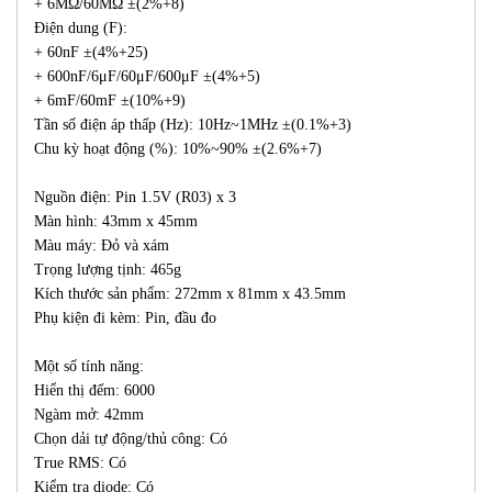
+ 6MΩ/60MΩ ±(2%+8)
Điện dung (F):
+ 60nF ±(4%+25)
+ 600nF/6μF/60μF/600μF ±(4%+5)
+ 6mF/60mF ±(10%+9)
Tần số điện áp thấp (Hz): 10Hz~1MHz ±(0.1%+3)
Chu kỳ hoạt động (%): 10%~90% ±(2.6%+7)
Nguồn điện: Pin 1.5V (R03) x 3
Màn hình: 43mm x 45mm
Màu máy: Đỏ và xám
Trọng lượng tịnh: 465g
Kích thước sản phẩm: 272mm x 81mm x 43.5mm
Phụ kiện đi kèm: Pin, đầu đo
Một số tính năng:
Hiển thị đếm: 6000
Ngàm mở: 42mm
Chọn dải tự động/thủ công: Có
True RMS: Có
Kiểm tra diode: Có