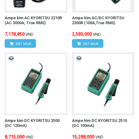
Ampe kìm AC KYORITSU 2210R
Ampe kìm AC/DC KYORITSU
(AC 3000A; True RMS)
2300R (100A,True RMS)
7,178,850
2,583,000
VND
VND
ĐẶT MUA
ĐẶT MUA
Ampe kìm DC KYORITSU 2500
Ampe kìm DC KYORITSU 2510
(DC 120mA)
(DC 100mA)
8,715,000
15,288,000
VND
VND