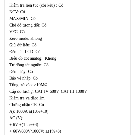
Kiểm tra liên tục (còi kêu) : Có
NCV: Có
MAX/MIN: Có
Chế độ tương đối: Có
VFC: Có
Zero mode: Không
Giữ dữ liệu: Có
Đèn nền LCD: Có
Biểu đồ cột analog: Không
Tự động tắt nguồn: Có
Đèn nháy: Có
Bảo vệ nhập: Có
Tổng trở vào: ≥10MΩ
Cấp đo lường: CAT IV 600V, CAT III 1000V
Kiểm tra va đập: 1m
Chứng nhận CE: Có
A): 1000A ±(10%+10)
AC (V):
+ 6V ±(1.2%+3)
+ 60V/600V/1000V: ±(1%+8)