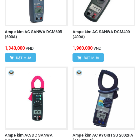
Website:
www.hungnguyentech.vn
HÙNG NGUYÊN TECH - TP HỒ CHÍ MINH
Địa chỉ:
D7/6B Đường Dương Đình Cúc, Xã Tân
Ampe kìm AC SANWA DCM60R
Ampe kìm AC SANWA DCM400
(600A)
(400A)
Kiên, Huyện Bình Chánh, Thành phố Hồ Chí
1,340,000
1,960,000
VND
VND
Minh
ĐẶT MUA
ĐẶT MUA
Điện thoại:
0934.616.395
Website:
www.hungnguyentech.vn
Đồng hồ vạn năng UNI-T
Tham khảo thêm:
UT191E
Ampe kìm AC/DC SANWA
Ampe kìm AC KYORITSU 2002PA