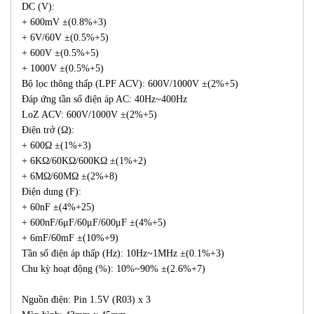
DC (V):
+ 600mV ±(0.8%+3)
+ 6V/60V ±(0.5%+5)
+ 600V ±(0.5%+5)
+ 1000V ±(0.5%+5)
Bộ lọc thông thấp (LPF ACV): 600V/1000V ±(2%+5)
Đáp ứng tần số điện áp AC: 40Hz~400Hz
LoZ ACV: 600V/1000V ±(2%+5)
Điện trở (Ω):
+ 600Ω ±(1%+3)
+ 6KΩ/60KΩ/600KΩ ±(1%+2)
+ 6MΩ/60MΩ ±(2%+8)
Điện dung (F):
+ 60nF ±(4%+25)
+ 600nF/6μF/60μF/600μF ±(4%+5)
+ 6mF/60mF ±(10%+9)
Tần số điện áp thấp (Hz): 10Hz~1MHz ±(0.1%+3)
Chu kỳ hoạt động (%): 10%~90% ±(2.6%+7)
Nguồn điện: Pin 1.5V (R03) x 3