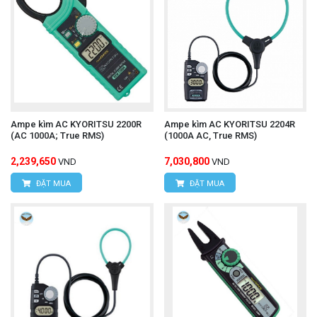
Ampe kìm AC KYORITSU 2200R
Ampe kìm AC KYORITSU 2204R
(AC 1000A; True RMS)
(1000A AC, True RMS)
2,239,650
7,030,800
VND
VND
ĐẶT MUA
ĐẶT MUA