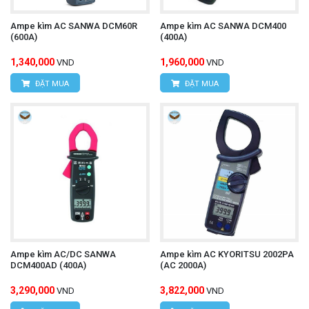
Email:
vantien2307@gmail.com
Website:
www.hungnguyentech.vn
Ampe kìm AC SANWA DCM60R
Ampe kìm AC SANWA DCM400
(600A)
(400A)
HÙNG NGUYÊN TECH - TP HỒ CHÍ MINH
1,340,000
1,960,000
VND
VND
Địa chỉ:
D7/6B đường Dương Đình Cúc, Xã Tân
ĐẶT MUA
ĐẶT MUA
Kiên, Huyện Bình Chánh, Tp.Hồ Chí Minh.
Hotline: 0934.616.395
Email:
vantien2307@gmail.com
Website:
www.hungnguyentech.vn
Máy đo nhiệt độ hồng ngoại
Tham khảo thêm:
UNI-T UT302D+
Ampe kìm AC/DC SANWA
Ampe kìm AC KYORITSU 2002PA
DCM400AD (400A)
(AC 2000A)
3,290,000
3,822,000
VND
VND