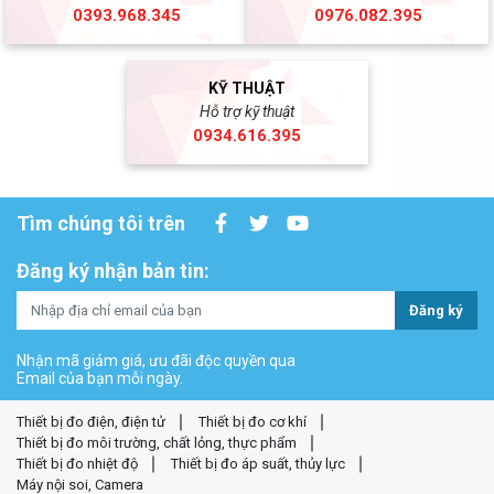
0393.968.345
0976.082.395
KỸ THUẬT
Hỗ trợ kỹ thuật
0934.616.395
Tìm chúng tôi trên
Đăng ký nhận bản tin:
Đăng ký
Nhận mã giảm giá, ưu đãi độc quyền qua
Email của bạn mỗi ngày.
Thiết bị đo điện, điện tử
Thiết bị đo cơ khí
Thiết bị đo môi trường, chất lỏng, thực phẩm
Thiết bị đo nhiệt độ
Thiết bị đo áp suất, thủy lực
Máy nội soi, Camera