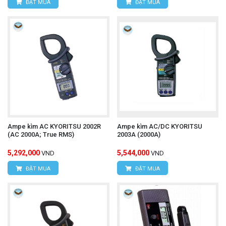
ĐẶT MUA
ĐẶT MUA
Ampe kìm AC KYORITSU 2002R
Ampe kìm AC/DC KYORITSU
(AC 2000A; True RMS)
2003A (2000A)
5,292,000
5,544,000
VND
VND
ĐẶT MUA
ĐẶT MUA