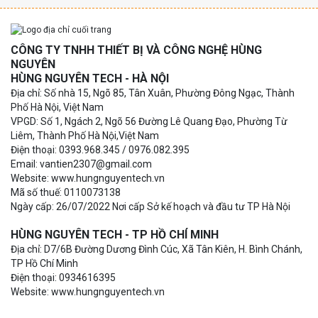
CÔNG TY TNHH THIẾT BỊ VÀ CÔNG NGHỆ HÙNG
NGUYÊN
HÙNG NGUYÊN TECH - HÀ NỘI
Địa chỉ: Số nhà 15, Ngõ 85, Tân Xuân, Phường Đông Ngạc, Thành
Phố Hà Nội, Việt Nam
VPGD: Số 1, Ngách 2, Ngõ 56 Đường Lê Quang Đạo, Phường Từ
Liêm, Thành Phố Hà Nội,Việt Nam
Điện thoại: 0393.968.345 / 0976.082.395
Email: vantien2307@gmail.com
Website: www.hungnguyentech.vn
Mã số thuế: 0110073138
Ngày cấp: 26/07/2022 Nơi cấp Sở kế hoạch và đầu tư TP Hà Nội
HÙNG NGUYÊN TECH - TP HỒ CHÍ MINH
Địa chỉ: D7/6B Đường Dương Đình Cúc, Xã Tân Kiên, H. Bình Chánh,
TP Hồ Chí Minh
Điện thoại: 0934616395
Website: www.hungnguyentech.vn