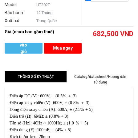
Model
UT202T
Bảo hành
12 Tháng
Xuất xứ
Trung Quốc
Giá (chưa bao gồm thuế)
682,500
VND
Thêm
vào
Mua ngay
giỏ
hàng
THÔNG SỐ KỸ THUẬT
Catalog/datasheet/Hướng dẫn
sử dụng
Điện áp DC (V): 600V; ± (0.5% ＋ 3)
Điện áp xoay chiều (V): 600V; ± (0.8% ＋ 3)
Dòng điện xoay chiều (A): 600A; ± (2.5% + 5)
Điện trở (Ω): 6MΩ; ± (0.8% + 3)
Tần số (Hz): 40Hz ~ 1000Hz; ± (1.0 ％ + 5)
Điện dung (F): 100mF; ± (4% + 5)
Kích thước kẹp: 28mm