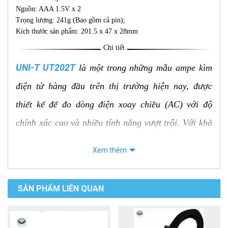
Nguồn: AAA 1.5V x 2
Trọng lượng: 241g (Bao gồm cả pin);
Kích thước sản phẩm: 201.5 x 47 x 28mm
Chi tiết
UNI-T UT202T
là một trong những mẫu ampe kìm
điện tử hàng đầu trên thị trường hiện nay, được
thiết kế để đo dòng điện xoay chiều (AC) với độ
chính xác cao và nhiều tính năng vượt trội. Với khả
năng đo dòng điện lên đến 600A và công nghệ True
Xem thêm
RMS, UT202T là công cụ không thể thiếu cho các kỹ
thuật viên, kỹ sư điện và những người làm việc trong
SẢN PHẨM LIÊN QUAN
lĩnh vực điện tử.
Đặc điểm nổi bật của UNI-T UT202T