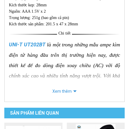
Kích thước kẹp: 28mm
Nguồn: AAA 1.5V x 2
Trọng lượng: 251g (bao gồm cả pin)
Kích thước sản phẩm: 201.5 x 47 x 28mm
Chi tiết
UNI-T UT202BT
là một trong những mẫu ampe kìm
điện tử hàng đầu trên thị trường hiện nay, được
thiết kế để đo dòng điện xoay chiều (AC) với độ
chính xác cao và nhiều tính năng vượt trội. Với khả
năng đo dòng điện lên đến 600A và công nghệ True
Xem thêm
RMS, UT202BT là công cụ không thể thiếu cho các
kỹ thuật viên điện, kỹ sư điện và những người làm
SẢN PHẨM LIÊN QUAN
việc trong lĩnh vực điện tử.
Đặc điểm nổi bật của UNI-T UT202BT