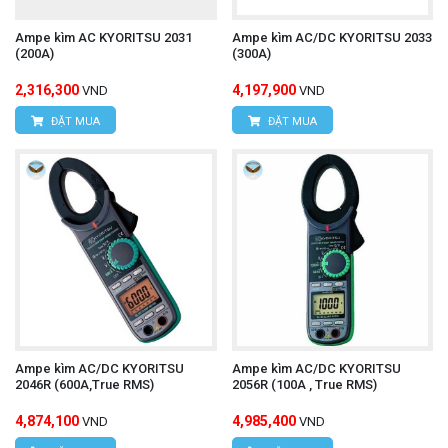
Ampe kìm AC KYORITSU 2031
Ampe kìm AC/DC KYORITSU 2033
(200A)
(300A)
2,316,300
4,197,900
VND
VND
ĐẶT MUA
ĐẶT MUA
Ampe kìm AC/DC KYORITSU
Ampe kìm AC/DC KYORITSU
2046R (600A,True RMS)
2056R (100A , True RMS)
4,874,100
4,985,400
VND
VND