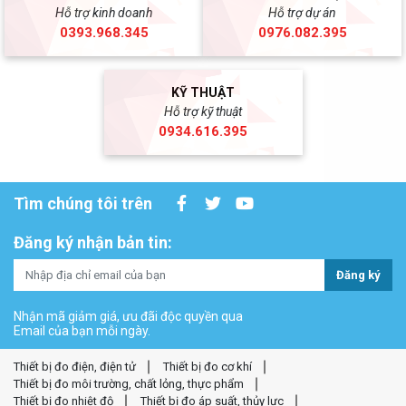
Hỗ trợ kinh doanh
Hỗ trợ dự án
0393.968.345
0976.082.395
KỸ THUẬT
Hỗ trợ kỹ thuật
0934.616.395
Tìm chúng tôi trên
Đăng ký nhận bản tin:
Đăng ký
Nhận mã giảm giá, ưu đãi độc quyền qua
Email của bạn mỗi ngày.
Thiết bị đo điện, điện tử
Thiết bị đo cơ khí
Thiết bị đo môi trường, chất lỏng, thực phẩm
Thiết bị đo nhiệt độ
Thiết bị đo áp suất, thủy lực