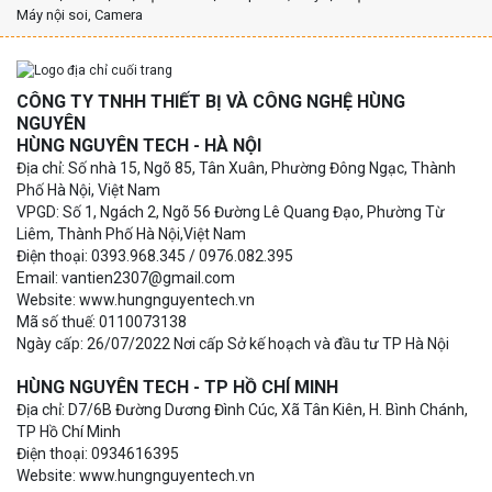
Máy nội soi, Camera
CÔNG TY TNHH THIẾT BỊ VÀ CÔNG NGHỆ HÙNG
NGUYÊN
HÙNG NGUYÊN TECH - HÀ NỘI
Địa chỉ: Số nhà 15, Ngõ 85, Tân Xuân, Phường Đông Ngạc, Thành
Phố Hà Nội, Việt Nam
VPGD: Số 1, Ngách 2, Ngõ 56 Đường Lê Quang Đạo, Phường Từ
Liêm, Thành Phố Hà Nội,Việt Nam
Điện thoại: 0393.968.345 / 0976.082.395
Email: vantien2307@gmail.com
Website: www.hungnguyentech.vn
Mã số thuế: 0110073138
Ngày cấp: 26/07/2022 Nơi cấp Sở kế hoạch và đầu tư TP Hà Nội
HÙNG NGUYÊN TECH - TP HỒ CHÍ MINH
Địa chỉ: D7/6B Đường Dương Đình Cúc, Xã Tân Kiên, H. Bình Chánh,
TP Hồ Chí Minh
Điện thoại: 0934616395
Website: www.hungnguyentech.vn