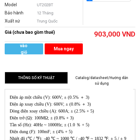
Model
UT202BT
Bảo hành
12 Tháng
Xuất xứ
Trung Quốc
Giá (chưa bao gồm thuế)
903,000
VND
Thêm
vào
Mua ngay
giỏ
hàng
THÔNG SỐ KỸ THUẬT
Catalog/datasheet/Hướng dẫn
sử dụng
Điện áp một chiều (V): 600V; ± (0.5% ＋ 3)
Điện áp xoay chiều (V): 600V; ± (0.8% ＋ 3)
Dòng điện xoay chiều (A): 600A; ± (2.5% + 5)
Điện trở (Ω): 100MΩ; ± (0.8% + 3)
Tần số (Hz): 40Hz ~ 1000Hz; ± (1.0 ％ + 5)
Điện dung (F): 100mF; ± (4% + 5)
Nhiệt độ (℃ / ℉): -40 ℃ ~ 1000 ℃ / -40 ℉ ~ 1832 ℉; ± 5 / ± 9