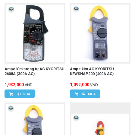
Ampe kìm tương tự AC KYORITSU
Ampe kìm AC KYORITSU
2608A (300A AC)
KEWSNAP200 (400A AC)
1,932,000
1,092,000
VND
VND
ĐẶT MUA
ĐẶT MUA