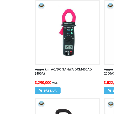
Ampe kìm AC/DC SANWA DCM400AD
Ampe 
(400A)
2000A
3,290,000
3,822
VND
ĐẶT MUA