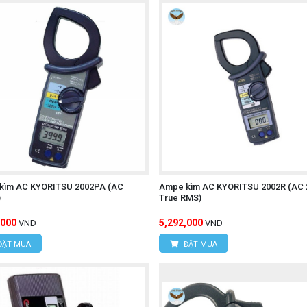
kìm AC KYORITSU 2002PA (AC
Ampe kìm AC KYORITSU 2002R (AC 
)
True RMS)
,000
5,292,000
VND
VND
ĐẶT MUA
ĐẶT MUA