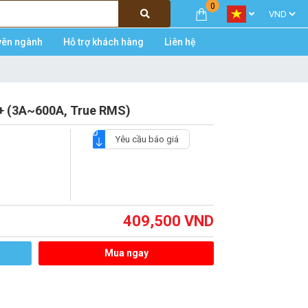
0
yên ngành
Hỗ trợ khách hàng
Liên hệ
 (3A~600A, True RMS)
Yêu cầu báo giá
409,500
VND
Mua ngay