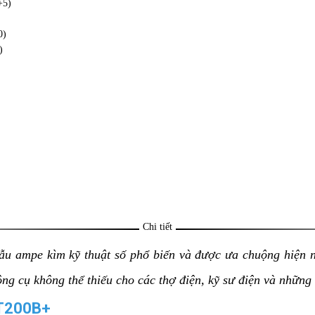
+5)
0)
)
Chi tiết
u ampe kìm kỹ thuật số phổ biến và được ưa chuộng hiện na
g cụ không thể thiếu cho các thợ điện, kỹ sư điện và những n
UT200B+