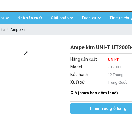
bị
Nhà sản xuất
Giải pháp
Dịch vụ
Tin tức chu
n tử
Ampe kìm
Ampe kìm UNI-T UT200B+
Hãng sản xuất
UNI-T
Model
UT200B+
Bảo hành
12 Tháng
Xuất xứ
Trung Quốc
Giá (chưa bao gồm thuế)
Thêm vào giỏ hàng