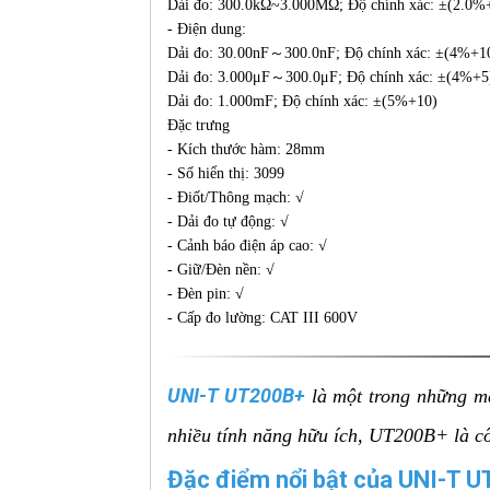
Dải đo: 300.0kΩ~3.000MΩ; Độ chính xác: ±(2.0%
- Điện dung:
Dải đo: 30.00nF～300.0nF; Độ chính xác: ±(4%+1
Dải đo: 3.000μF～300.0μF; Độ chính xác: ±(4%+5
Dải đo: 1.000mF; Độ chính xác: ±(5%+10)
Đặc trưng
- Kích thước hàm: 28mm
- Số hiển thị: 3099
- Điốt/Thông mạch: √
- Dải đo tự động: √
- Cảnh báo điện áp cao: √
- Giữ/Đèn nền: √
- Đèn pin: √
- Cấp đo lường: CAT III 600V
UNI-T UT200B+
là một trong những mẫ
nhiều tính năng hữu ích, UT200B+ là côn
Đặc điểm nổi bật của UNI-T 