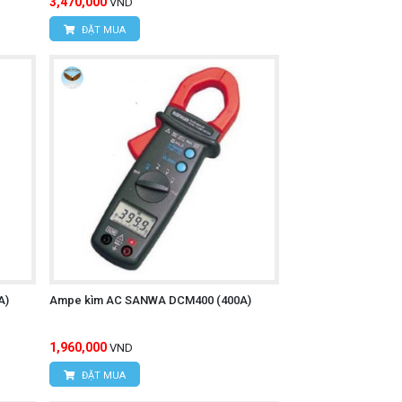
3,470,000
VND
ĐẶT MUA
A)
Ampe kìm AC SANWA DCM400 (400A)
1,960,000
VND
ĐẶT MUA