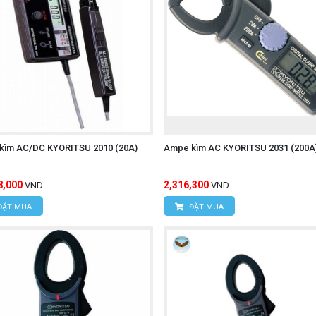
kìm AC/DC KYORITSU 2010 (20A)
Ampe kìm AC KYORITSU 2031 (200A
8,000
2,316,300
VND
VND
ĐẶT MUA
ĐẶT MUA