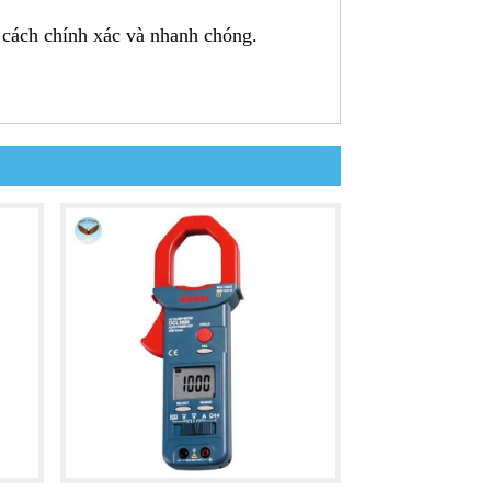
cách chính xác và nhanh chóng.
 kiểm tra mạch liên tục.
 dụng, công nghiệp.
mạch điện.