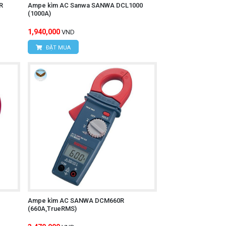
R
Ampe kìm AC Sanwa SANWA DCL1000
(1000A)
1,940,000
VND
ĐẶT MUA
 trong lĩnh vực điện tử. Với nhiều tính
UNI-T UT200B+
chính hãng, quý khách
Ampe kìm AC SANWA DCM660R
(660A,TrueRMS)