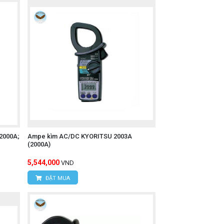
2000A;
Ampe kìm AC/DC KYORITSU 2003A
(2000A)
5,544,000
VND
ĐẶT MUA