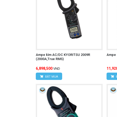
Ampe kìm AC/DC KYORITSU 2009R
Ampe 
(2000A,True RMS)
6,898,500
11,92
VND
ĐẶT MUA