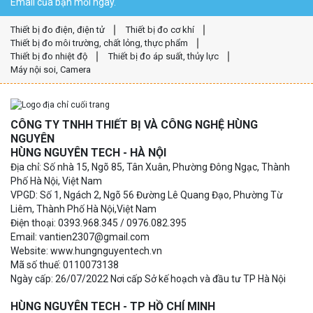
Email của bạn mỗi ngày.
Thiết bị đo điện, điện tử
Thiết bị đo cơ khí
Thiết bị đo môi trường, chất lỏng, thực phẩm
Thiết bị đo nhiệt độ
Thiết bị đo áp suất, thủy lực
Máy nội soi, Camera
CÔNG TY TNHH THIẾT BỊ VÀ CÔNG NGHỆ HÙNG
NGUYÊN
HÙNG NGUYÊN TECH - HÀ NỘI
Địa chỉ: Số nhà 15, Ngõ 85, Tân Xuân, Phường Đông Ngạc, Thành
Phố Hà Nội, Việt Nam
VPGD: Số 1, Ngách 2, Ngõ 56 Đường Lê Quang Đạo, Phường Từ
Liêm, Thành Phố Hà Nội,Việt Nam
Điện thoại: 0393.968.345 / 0976.082.395
Email: vantien2307@gmail.com
Website: www.hungnguyentech.vn
Mã số thuế: 0110073138
Ngày cấp: 26/07/2022 Nơi cấp Sở kế hoạch và đầu tư TP Hà Nội
HÙNG NGUYÊN TECH - TP HỒ CHÍ MINH