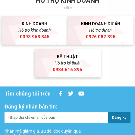
HỖ TRỢ KINH DOANH
KINH DOANH
KINH DOANH DỰ ÁN
Hỗ trợ kinh doanh
Hỗ trợ dự án
0393.968.345
0976.082.395
KỸ THUẬT
Hỗ trợ kỹ thuật
0934.616.395
Tìm chúng tôi trên
Đăng ký nhận bản tin:
Đăng ký
Nhận mã giảm giá, ưu đãi độc quyền qua