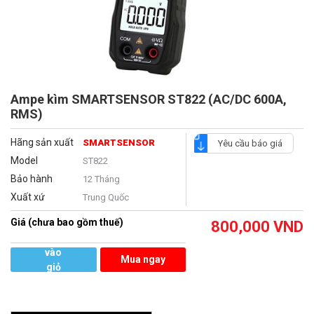
Ampe kìm SMARTSENSOR ST822 (AC/DC 600A,
RMS)
Hãng sản xuất
SMARTSENSOR
Yêu cầu báo giá
Model
ST822
Bảo hành
12 Tháng
Xuất xứ
Trung Quốc
Giá (chưa bao gồm thuế)
800,000
VND
Thêm
vào
Mua ngay
giỏ
hàng