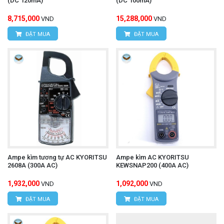
(DC 120mA)
(DC 100mA)
8,715,000
15,288,000
VND
VND
ĐẶT MUA
ĐẶT MUA
Ampe kìm tương tự AC KYORITSU
Ampe kìm AC KYORITSU
2608A (300A AC)
KEWSNAP200 (400A AC)
1,932,000
1,092,000
VND
VND
ĐẶT MUA
ĐẶT MUA