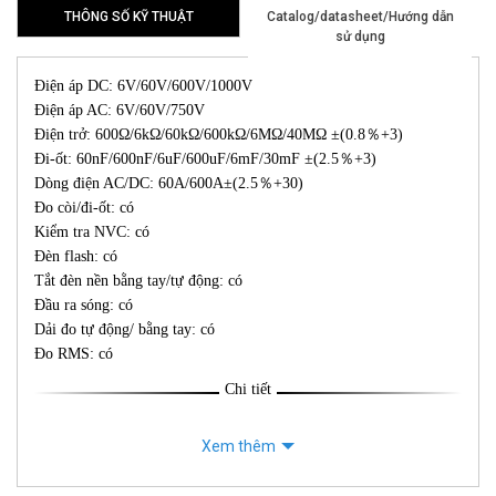
THÔNG SỐ KỸ THUẬT
Catalog/datasheet/Hướng dẫn
sử dụng
Điện áp DC: 6V/60V/600V/1000V
Điện áp AC: 6V/60V/750V
Điện trở: 600Ω/6kΩ/60kΩ/600kΩ/6MΩ/40MΩ ±(0.8％+3)
Đi-ốt: 60nF/600nF/6uF/600uF/6mF/30mF ±(2.5％+3)
Dòng điện AC/DC: 60A/600A±(2.5％+30)
Đo còi/đi-ốt: có
Kiểm tra NVC: có
Đèn flash: có
Tắt đèn nền bằng tay/tự động: có
Đầu ra sóng: có
Dải đo tự động/ bằng tay: có
Đo RMS: có
Chi tiết
Xem thêm