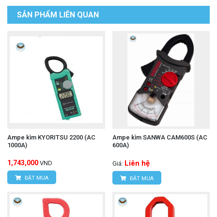
SẢN PHẨM LIÊN QUAN
Ampe kìm KYORITSU 2200 (AC
Ampe kìm SANWA CAM600S (AC
1000A)
600A)
1,743,000
Liên hệ
VND
Giá:
ĐẶT MUA
ĐẶT MUA