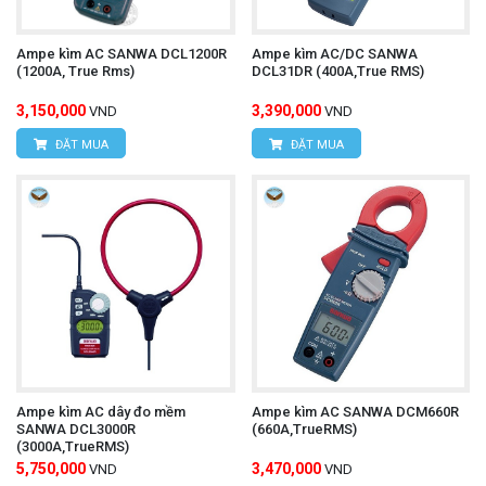
Ampe kìm AC SANWA DCL1200R
Ampe kìm AC/DC SANWA
(1200A, True Rms)
DCL31DR (400A,True RMS)
3,150,000
3,390,000
VND
VND
ĐẶT MUA
ĐẶT MUA
Ampe kìm AC dây đo mềm
Ampe kìm AC SANWA DCM660R
SANWA DCL3000R
(660A,TrueRMS)
(3000A,TrueRMS)
5,750,000
3,470,000
VND
VND