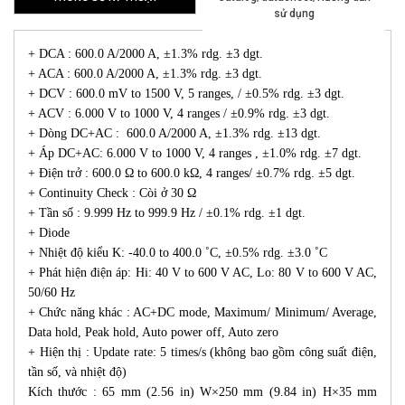
sử dụng
+ DCA : 600.0 A/2000 A, ±1.3% rdg. ±3 dgt.
+ ACA : 600.0 A/2000 A, ±1.3% rdg. ±3 dgt.
+ DCV : 600.0 mV to 1500 V, 5 ranges, / ±0.5% rdg. ±3 dgt.
+ ACV : 6.000 V to 1000 V, 4 ranges / ±0.9% rdg. ±3 dgt.
+ Dòng DC+AC : 600.0 A/2000 A, ±1.3% rdg. ±13 dgt.
+ Áp DC+AC: 6.000 V to 1000 V, 4 ranges , ±1.0% rdg. ±7 dgt.
+ Điện trở : 600.0 Ω to 600.0 kΩ, 4 ranges/ ±0.7% rdg. ±5 dgt.
+ Continuity Check : Còi ở 30 Ω
+ Tần số : 9.999 Hz to 999.9 Hz / ±0.1% rdg. ±1 dgt.
+ Diode
+ Nhiệt độ kiểu K: -40.0 to 400.0 ˚C, ±0.5% rdg. ±3.0 ˚C
+ Phát hiện điện áp: Hi: 40 V to 600 V AC, Lo: 80 V to 600 V AC,
50/60 Hz
+ Chức năng khác : AC+DC mode, Maximum/ Minimum/ Average,
Data hold, Peak hold, Auto power off, Auto zero
+ Hiện thị : Update rate: 5 times/s (không bao gồm công suất điện,
tần số, và nhiệt độ)
Kích thước : 65 mm (2.56 in) W×250 mm (9.84 in) H×35 mm