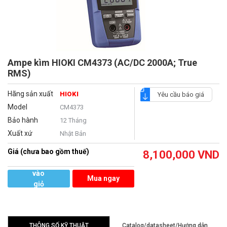
Ampe kìm HIOKI CM4373 (AC/DC 2000A; True
RMS)
Hãng sản xuất
HIOKI
Yêu cầu báo giá
Model
CM4373
Bảo hành
12 Tháng
Xuất xứ
Nhật Bản
Giá (chưa bao gồm thuế)
8,100,000
VND
Thêm
vào
Mua ngay
giỏ
hàng
THÔNG SỐ KỸ THUẬT
Catalog/datasheet/Hướng dẫn