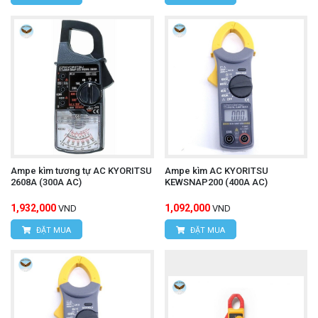
Ampe kìm tương tự AC KYORITSU
Ampe kìm AC KYORITSU
2608A (300A AC)
KEWSNAP200 (400A AC)
1,932,000
1,092,000
VND
VND
ĐẶT MUA
ĐẶT MUA