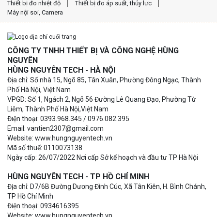
Thiết bị đo nhiệt độ
Thiết bị đo áp suất, thủy lực
Máy nội soi, Camera
CÔNG TY TNHH THIẾT BỊ VÀ CÔNG NGHỆ HÙNG
NGUYÊN
HÙNG NGUYÊN TECH - HÀ NỘI
Địa chỉ: Số nhà 15, Ngõ 85, Tân Xuân, Phường Đông Ngạc, Thành
Phố Hà Nội, Việt Nam
VPGD: Số 1, Ngách 2, Ngõ 56 Đường Lê Quang Đạo, Phường Từ
Liêm, Thành Phố Hà Nội,Việt Nam
Điện thoại: 0393.968.345 / 0976.082.395
Email: vantien2307@gmail.com
Website: www.hungnguyentech.vn
Mã số thuế: 0110073138
Ngày cấp: 26/07/2022 Nơi cấp Sở kế hoạch và đầu tư TP Hà Nội
HÙNG NGUYÊN TECH - TP HỒ CHÍ MINH
Địa chỉ: D7/6B Đường Dương Đình Cúc, Xã Tân Kiên, H. Bình Chánh,
TP Hồ Chí Minh
Điện thoại: 0934616395
Website: www.hungnguyentech.vn