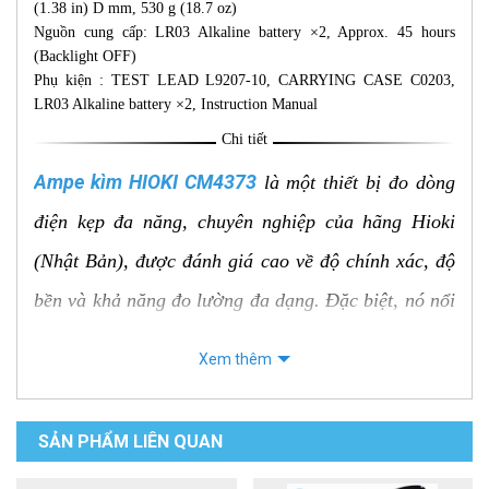
(1.38 in) D mm, 530 g (18.7 oz)
Nguồn cung cấp: LR03 Alkaline battery ×2, Approx. 45 hours
(Backlight OFF)
Phụ kiện : TEST LEAD L9207-10, CARRYING CASE C0203,
LR03 Alkaline battery ×2, Instruction Manual
Chi tiết
Ampe kìm HIOKI CM4373
là một thiết bị đo dòng
điện kẹp đa năng, chuyên nghiệp của hãng Hioki
(Nhật Bản), được đánh giá cao về độ chính xác, độ
bền và khả năng đo lường đa dạng. Đặc biệt, nó nổi
bật với khả năng đo dòng điện xoay chiều (AC) và
Xem thêm
một chiều (DC) lên đến 2000A, cùng với công nghệ
True RMS. Dưới đây là thông tin chi tiết về sản
SẢN PHẨM LIÊN QUAN
phẩm này: