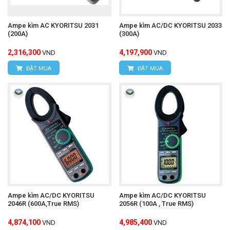
Địa chỉ:
D7/6B Đường Dương Đình Cúc, Xã Tân
Kiên, Huyện Bình Chánh, Thành phố Hồ Chí
Ampe kìm AC KYORITSU 2031
Ampe kìm AC/DC KYORITSU 2033
(200A)
(300A)
Minh
2,316,300
4,197,900
VND
VND
Hotline: 0934.616.395
ĐẶT MUA
ĐẶT MUA
Email:
vantien2307@gmail.com
Website:
www.hungnguyentech.vn
Máy đo điện trở cách điện
Tham khảo thêm:
UNI-T UT502A
Ampe kìm AC/DC KYORITSU
Ampe kìm AC/DC KYORITSU
2046R (600A,True RMS)
2056R (100A , True RMS)
4,874,100
4,985,400
VND
VND