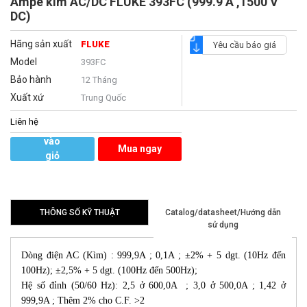
Ampe kìm AC/DC FLUKE 393FC (999.9 A ,1500 V
DC)
Hãng sản xuất
FLUKE
Yêu cầu báo giá
Model
393FC
Bảo hành
12 Tháng
Xuất xứ
Trung Quốc
Liên hệ
Thêm
vào
Mua ngay
giỏ
hàng
THÔNG SỐ KỸ THUẬT
Catalog/datasheet/Hướng dẫn
sử dụng
Dòng điện AC (Kìm) : 999,9A ; 0,1A ; ±2% + 5 dgt. (10Hz đến
100Hz); ±2,5% + 5 dgt. (100Hz đến 500Hz);
Hệ số đỉnh (50/60 Hz): 2,5 ở 600,0A ; 3,0 ở 500,0A ; 1,42 ở
999,9A ; Thêm 2% cho C.F. >2