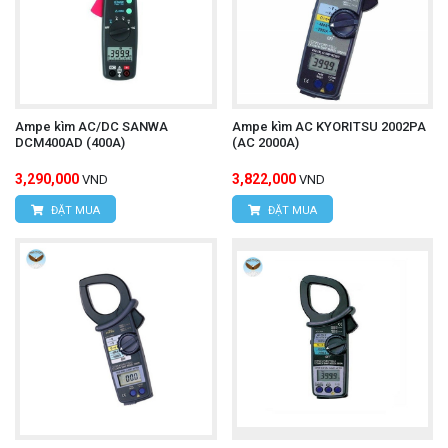
HÙNG NGUYÊN
HÙNG NGUYÊN TECH - HÀ NỘI
Địa chỉ:
Số 15, ngõ 85 Tân Xuân, P.Xuân Đỉnh,
Ampe kìm AC/DC SANWA
Ampe kìm AC KYORITSU 2002PA
Q.Bắc Từ Liêm, TP.Hà Nội.
DCM400AD (400A)
(AC 2000A)
VPDG:
Số 20D, ngõ 16/28 Đỗ Xuân Hợp, P.Mỹ
3,290,000
3,822,000
VND
VND
Đình 1, Q.Nam Từ Liêm, TP.Hà Nội
ĐẶT MUA
ĐẶT MUA
Hotline: 0393.968.345 / 0976.082.395
Email:
vantien2307@gmail.com
Website:
www.hungnguyentech.vn
HÙNG NGUYÊN TECH - TP HỒ CHÍ MINH
Địa chỉ:
D7/6B đường Dương Đình Cúc, Xã Tân
Kiên, Huyện Bình Chánh, Tp.Hồ Chí Minh.