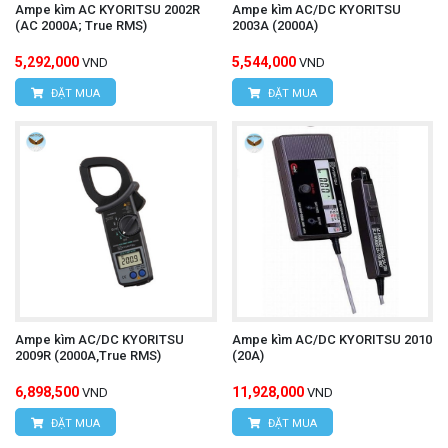
Hotline: 0934.616.395
Ampe kìm AC KYORITSU 2002R
Ampe kìm AC/DC KYORITSU
(AC 2000A; True RMS)
2003A (2000A)
Email:
vantien2307@gmail.com
5,292,000
5,544,000
VND
VND
Website:
www.hungnguyentech.vn
ĐẶT MUA
ĐẶT MUA
Máy đo độ ồn UNI-T UT352
Tham khảo thêm:
Ampe kìm AC/DC KYORITSU
Ampe kìm AC/DC KYORITSU 2010
2009R (2000A,True RMS)
(20A)
6,898,500
11,928,000
VND
VND
ĐẶT MUA
ĐẶT MUA