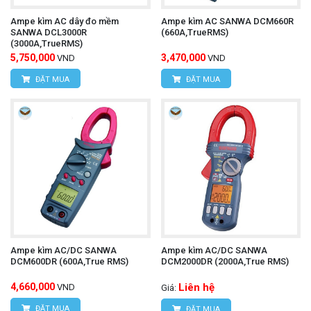
An toàn:
Thiết kế chắc chắn, chịu được môi
Ampe kìm AC dây đo mềm
Ampe kìm AC SANWA DCM660R
trường làm việc khắc nghiệt và có các tính năng
SANWA DCL3000R
(660A,TrueRMS)
(3000A,TrueRMS)
bảo vệ an toàn cho người sử dụng.
5,750,000
3,470,000
VND
VND
Tiện lợi:
Giao diện người dùng thân thiện, dễ sử
ĐẶT MUA
ĐẶT MUA
dụng và các tính năng hỗ trợ công việc hiệu quả.
Kết nối với iFlex:
Đo được các dây dẫn có kích
thước lớn hoặc ở những vị trí khó tiếp cận.
Máy đo nhiệt độ hồng ngoại UNI-
Tìm hiểu thêm:
T UT301C+
Lưu ý khi sử dụng
Ampe kìm AC/DC SANWA
Ampe kìm AC/DC SANWA
Đọc kỹ hướng dẫn sử dụng trước khi dùng:
DCM600DR (600A,True RMS)
DCM2000DR (2000A,True RMS)
Đảm bảo bạn sử dụng thiết bị đúng cách để tránh
4,660,000
Liên hệ
VND
Giá:
ĐẶT MUA
ĐẶT MUA