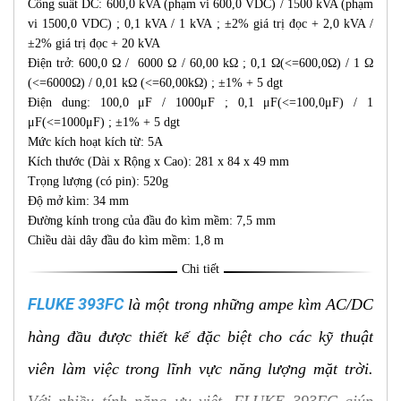
Công suất DC: 600,0 kVA (phạm vi 600,0 VDC) / 1500 kVA (phạm
vi 1500,0 VDC) ; 0,1 kVA / 1 kVA ; ±2% giá trị đọc + 2,0 kVA /
±2% giá trị đọc + 20 kVA
Điện trở: 600,0 Ω / 6000 Ω / 60,00 kΩ ; 0,1 Ω(<=600,0Ω) / 1 Ω
(<=6000Ω) / 0,01 kΩ (<=60,00kΩ) ; ±1% + 5 dgt
Điện dung: 100,0 μF / 1000μF ; 0,1 μF(<=100,0μF) / 1
μF(<=1000μF) ; ±1% + 5 dgt
Mức kích hoạt kích từ: 5A
Kích thước (Dài x Rộng x Cao): 281 x 84 x 49 mm
Trọng lượng (có pin): 520g
Độ mở kìm: 34 mm
Đường kính trong của đầu đo kìm mềm: 7,5 mm
Chiều dài dây đầu đo kìm mềm: 1,8 m
Chi tiết
FLUKE 393FC
là một trong những ampe kìm AC/DC
hàng đầu được thiết kế đặc biệt cho các kỹ thuật
viên làm việc trong lĩnh vực năng lượng mặt trời.
Với nhiều tính năng ưu việt, FLUKE 393FC giúp