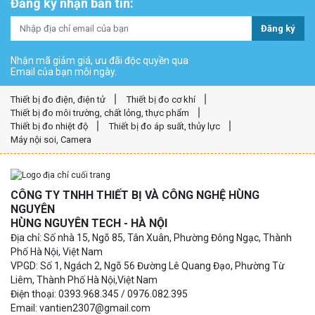
Đăng ký nhận bản tin:
Đăng ký
Nhận mã giảm giá, ưu đãi độc quyền qua
Email của bạn mỗi ngày.
Thiết bị đo điện, điện tử
Thiết bị đo cơ khí
Thiết bị đo môi trường, chất lỏng, thực phẩm
Thiết bị đo nhiệt độ
Thiết bị đo áp suất, thủy lực
Máy nội soi, Camera
CÔNG TY TNHH THIẾT BỊ VÀ CÔNG NGHỆ HÙNG
NGUYÊN
HÙNG NGUYÊN TECH - HÀ NỘI
Địa chỉ: Số nhà 15, Ngõ 85, Tân Xuân, Phường Đông Ngạc, Thành
Phố Hà Nội, Việt Nam
VPGD: Số 1, Ngách 2, Ngõ 56 Đường Lê Quang Đạo, Phường Từ
Liêm, Thành Phố Hà Nội,Việt Nam
Điện thoại: 0393.968.345 / 0976.082.395
Email: vantien2307@gmail.com