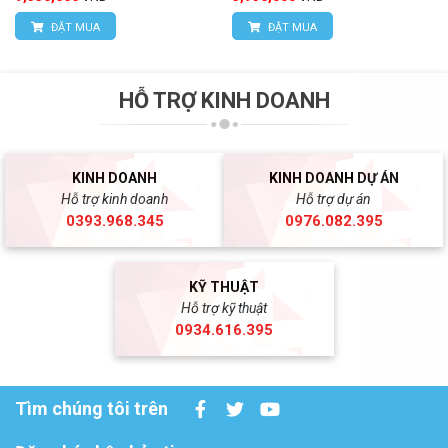
ĐẶT MUA
ĐẶT MUA
HỖ TRỢ KINH DOANH
KINH DOANH
KINH DOANH DỰ ÁN
Hỗ trợ kinh doanh
Hỗ trợ dự án
0393.968.345
0976.082.395
KỸ THUẬT
Hỗ trợ kỹ thuật
0934.616.395
Tìm chúng tôi trên