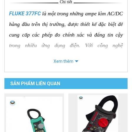
Chi tiết
FLUKE 377FC
là một trong những ampe kìm AC/DC
hàng đầu trên thị trường, được thiết kế đặc biệt để
cung cấp các phép đo chính xác và đáng tin cậy
trong nhiều ứng dụng điện. Với công nghệ
FieldSense™ độc đáo, FLUKE 377FC cho phép đo
Xem thêm
điện áp và dòng điện không tiếp xúc trực tiếp, mang
đến sự an toàn và tiện lợi cho người sử dụng.
SẢN PHẨM LIÊN QUAN
Đặc điểm nổi bật của FLUKE 377FC
Công nghệ FieldSense™:
Đo điện áp và dòng
điện không tiếp xúc, tăng cường độ an toàn và
hiệu quả làm việc.