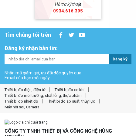
Hỗ trợ kỹ thuật
0934.616.395
Tìm chúng tôi trên
Đăng ký nhận bản tin:
Đăng ký
Nhận mã giảm giá, ưu đãi độc quyền qua
Email của bạn mỗi ngày.
Thiết bị đo điện, điện tử
Thiết bị đo cơ khí
Thiết bị đo môi trường, chất lỏng, thực phẩm
Thiết bị đo nhiệt độ
Thiết bị đo áp suất, thủy lực
Máy nội soi, Camera
CÔNG TY TNHH THIẾT BỊ VÀ CÔNG NGHỆ HÙNG