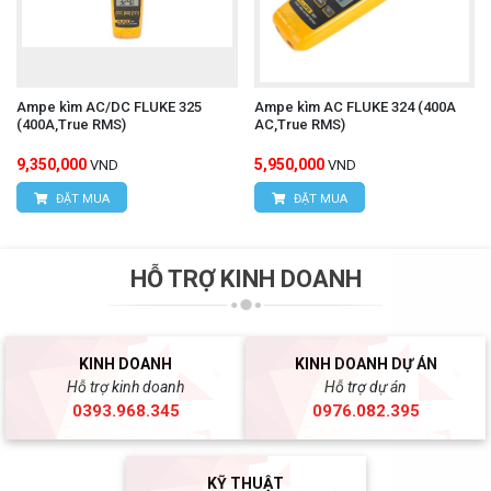
Ampe kìm AC/DC FLUKE 325
Ampe kìm AC FLUKE 324 (400A
(400A,True RMS)
AC,True RMS)
9,350,000
5,950,000
VND
VND
ĐẶT MUA
ĐẶT MUA
HỖ TRỢ KINH DOANH
KINH DOANH
KINH DOANH DỰ ÁN
Hỗ trợ kinh doanh
Hỗ trợ dự án
0393.968.345
0976.082.395
KỸ THUẬT