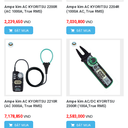
Ampe kìm AC KYORITSU 2200R
Ampe kìm AC KYORITSU 2204R
(AC 1000A; True RMS)
(1000A AC, True RMS)
2,239,650
7,030,800
VND
VND
ĐẶT MUA
ĐẶT MUA
Ampe kìm AC KYORITSU 2210R
Ampe kìm AC/DC KYORITSU
(AC 3000A; True RMS)
2300R (100A,True RMS)
7,178,850
2,583,000
VND
VND
ĐẶT MUA
ĐẶT MUA