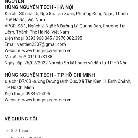
NGUYÊN
HÙNG NGUYÊN TECH - HÀ NỘI
Địa chỉ: Số nhà 15, Ngõ 85, Tân Xuân, Phường Đông Ngạc, Thành
Phố Hà Nội, Việt Nam
VPGD: Số 1, Ngách 2, Ngõ 56 Đường Lê Quang Đạo, Phường Từ
Liêm, Thành Phố Hà Nội,Việt Nam
Điện thoại: 0393.968.345 / 0976.082.395
Email: vantien2307@gmail.com
Website: www.hungnguyentech.vn
Mã số thuế: 0110073138
Ngày cấp: 26/07/2022 Nơi cấp Sở kế hoạch và đầu tư TP Hà Nội
HÙNG NGUYÊN TECH - TP HỒ CHÍ MINH
Địa chỉ: D7/6B Đường Dương Đình Cúc, Xã Tân Kiên, H. Bình Chánh,
TP Hồ Chí Minh
Điện thoại: 0934616395
Website: www.hungnguyentech.vn
VỀ CHÚNG TÔI
Giới Thiệu