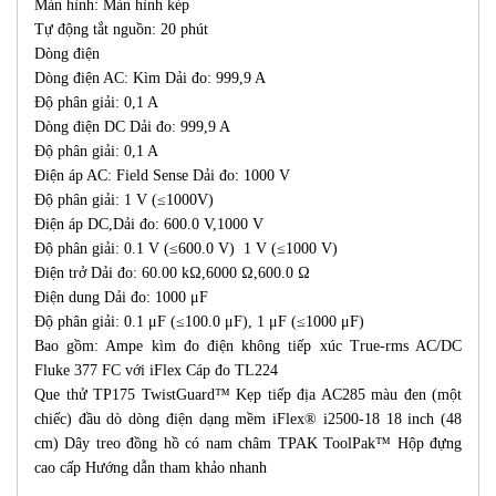
Màn hình: Màn hình kép
Tự động tắt nguồn: 20 phút
Dòng điện
Dòng điện AC: Kìm Dải đo: 999,9 A
Độ phân giải: 0,1 A
Dòng điện DC Dải đo: 999,9 A
Độ phân giải: 0,1 A
Điện áp AC: Field Sense Dải đo: 1000 V
Độ phân giải: 1 V (≤1000V)
Điện áp DC,Dải đo: 600.0 V,1000 V
Độ phân giải: 0.1 V (≤600.0 V) 1 V (≤1000 V)
Điện trở Dải đo: 60.00 kΩ,6000 Ω,600.0 Ω
Điện dung Dải đo: 1000 μF
Độ phân giải: 0.1 μF (≤100.0 μF), 1 μF (≤1000 μF)
Bao gồm: Ampe kìm đo điện không tiếp xúc True-rms AC/DC
Fluke 377 FC với iFlex Cáp đo TL224
Que thử TP175 TwistGuard™ Kẹp tiếp địa AC285 màu đen (một
chiếc) đầu dò dòng điện dạng mềm iFlex® i2500-18 18 inch (48
cm) Dây treo đồng hồ có nam châm TPAK ToolPak™ Hộp đựng
cao cấp Hướng dẫn tham khảo nhanh