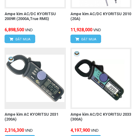
Email:
vantien2307@gmail.com
Website:
www.hungnguyentech.vn
Ampe kìm AC/DC KYORITSU
Ampe kìm AC/DC KYORITSU 2010
2009R (2000A,True RMS)
(20A)
Ampe kìm UNI-T UT202F
Tham khảo thêm:
6,898,500
11,928,000
VND
VND
ĐẶT MUA
ĐẶT MUA
Ampe kìm AC KYORITSU 2031
Ampe kìm AC/DC KYORITSU 2033
(200A)
(300A)
2,316,300
4,197,900
VND
VND