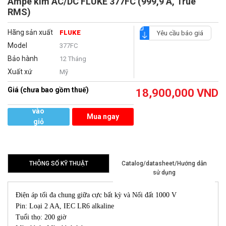
Ampe kìm AC/DC FLUKE 377FC (999,9 A, True
RMS)
Hãng sản xuất
FLUKE
Yêu cầu báo giá
Model
377FC
Bảo hành
12 Tháng
Xuất xứ
Mỹ
Giá (chưa bao gồm thuế)
18,900,000
VND
Thêm
vào
Mua ngay
giỏ
hàng
THÔNG SỐ KỸ THUẬT
Catalog/datasheet/Hướng dẫn
sử dụng
Điện áp tối đa chung giữa cực bất kỳ và Nối đất 1000 V
Pin: Loại 2 AA, IEC LR6 alkaline
Tuổi thọ: 200 giờ