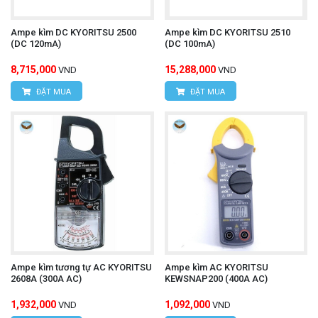
Ampe kìm DC KYORITSU 2500
Ampe kìm DC KYORITSU 2510
(DC 120mA)
(DC 100mA)
8,715,000
15,288,000
VND
VND
ĐẶT MUA
ĐẶT MUA
Ampe kìm tương tự AC KYORITSU
Ampe kìm AC KYORITSU
2608A (300A AC)
KEWSNAP200 (400A AC)
1,932,000
1,092,000
VND
VND