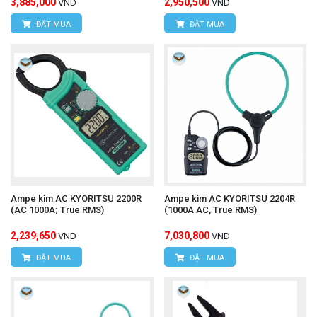
3,885,000
2,950,500
VND
VND
ĐẶT MUA
ĐẶT MUA
Ampe kìm AC KYORITSU 2200R
Ampe kìm AC KYORITSU 2204R
(AC 1000A; True RMS)
(1000A AC, True RMS)
2,239,650
7,030,800
VND
VND
ĐẶT MUA
ĐẶT MUA