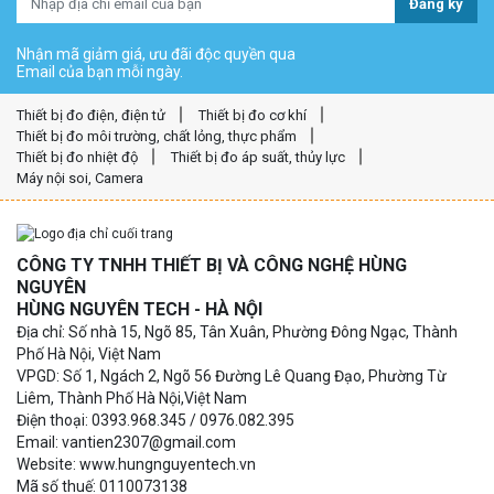
Đăng ký
Nhận mã giảm giá, ưu đãi độc quyền qua
Email của bạn mỗi ngày.
Thiết bị đo điện, điện tử
Thiết bị đo cơ khí
Thiết bị đo môi trường, chất lỏng, thực phẩm
Thiết bị đo nhiệt độ
Thiết bị đo áp suất, thủy lực
Máy nội soi, Camera
CÔNG TY TNHH THIẾT BỊ VÀ CÔNG NGHỆ HÙNG
NGUYÊN
HÙNG NGUYÊN TECH - HÀ NỘI
Địa chỉ: Số nhà 15, Ngõ 85, Tân Xuân, Phường Đông Ngạc, Thành
Phố Hà Nội, Việt Nam
VPGD: Số 1, Ngách 2, Ngõ 56 Đường Lê Quang Đạo, Phường Từ
Liêm, Thành Phố Hà Nội,Việt Nam
Điện thoại: 0393.968.345 / 0976.082.395
Email: vantien2307@gmail.com
Website: www.hungnguyentech.vn
Mã số thuế: 0110073138