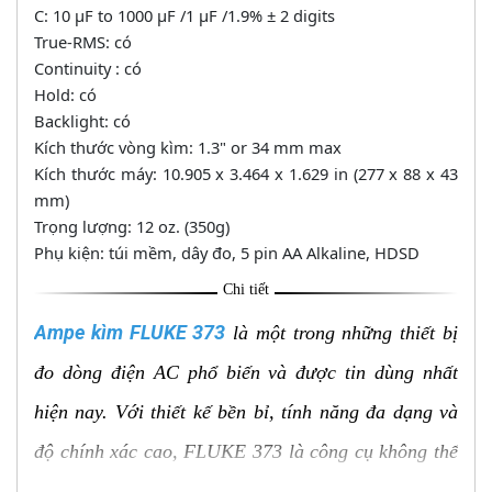
C: 10 µF to 1000 µF /1 µF /1.9% ± 2 digits
True-RMS: có
Continuity : có
Hold: có
Backlight: có
Kích thước vòng kìm: 1.3" or 34 mm max
Kích thước máy: 10.905 x 3.464 x 1.629 in (277 x 88 x 43
mm)
Trọng lượng: 12 oz. (350g)
Phụ kiện: túi mềm, dây đo, 5 pin AA Alkaline, HDSD
Chi tiết
Ampe kìm FLUKE 373
là một trong những thiết bị
đo dòng điện AC phổ biến và được tin dùng nhất
hiện nay. Với thiết kế bền bỉ, tính năng đa dạng và
độ chính xác cao, FLUKE 373 là công cụ không thể
thiếu cho các kỹ thuật viên, kỹ sư điện và những