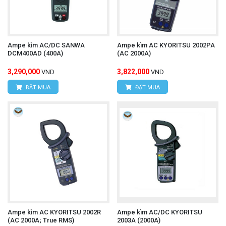
Website:
www.hungnguyentech.vn
HÙNG NGUYÊN TECH - TP HỒ CHÍ MINH
Ampe kìm AC/DC SANWA
Ampe kìm AC KYORITSU 2002PA
Địa chỉ:
D7/6B đường Dương Đình Cúc, Xã Tân
DCM400AD (400A)
(AC 2000A)
Kiên, Huyện Bình Chánh, Tp.Hồ Chí Minh.
3,290,000
3,822,000
VND
VND
Hotline: 0934.616.395
ĐẶT MUA
ĐẶT MUA
Email:
vantien2307@gmail.com
Website:
www.hungnguyentech.vn
Máy đo nhiệt độ độ ẩm UNI-T
Tham khảo thêm:
A13T
Ampe kìm AC KYORITSU 2002R
Ampe kìm AC/DC KYORITSU
(AC 2000A; True RMS)
2003A (2000A)