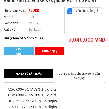
Ampe kìm AC FLUKE 373 (600A AC; True RMS)
Hãng sản xuất
FLUKE
Yêu cầu báo giá
Model
373
Bảo hành
12 Tháng
Xuất xứ
Đài Loan
Giá (chưa bao gồm thuế)
7,040,000
VND
Thêm
vào
Mua ngay
giỏ
hàng
THÔNG SỐ KỸ THUẬT
Catalog/datasheet/Hướng dẫn
sử dụng
ACA: 600A /0.1A /2% ± 5 digits
ACV: 600V /0.1V /1% ± 5 digits
DCV: 600V /0.1V /1% ± 5 digits
R: 6000 Ω /0.1 Ω /1% ± 5 digits