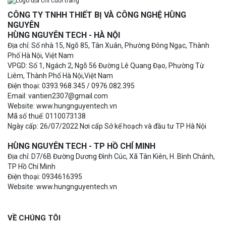
CÔNG TY TNHH THIẾT BỊ VÀ CÔNG NGHỆ HÙNG
NGUYÊN
HÙNG NGUYÊN TECH - HÀ NỘI
Địa chỉ: Số nhà 15, Ngõ 85, Tân Xuân, Phường Đông Ngạc, Thành
Phố Hà Nội, Việt Nam
VPGD: Số 1, Ngách 2, Ngõ 56 Đường Lê Quang Đạo, Phường Từ
Liêm, Thành Phố Hà Nội,Việt Nam
Điện thoại: 0393.968.345 / 0976.082.395
Email: vantien2307@gmail.com
Website: www.hungnguyentech.vn
Mã số thuế: 0110073138
Ngày cấp: 26/07/2022 Nơi cấp Sở kế hoạch và đầu tư TP Hà Nội
HÙNG NGUYÊN TECH - TP HỒ CHÍ MINH
Địa chỉ: D7/6B Đường Dương Đình Cúc, Xã Tân Kiên, H. Bình Chánh,
TP Hồ Chí Minh
Điện thoại: 0934616395
Website: www.hungnguyentech.vn
VỀ CHÚNG TÔI