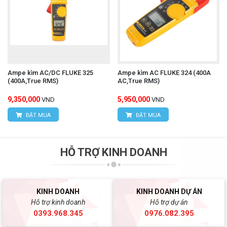
Ampe kìm AC/DC FLUKE 325
Ampe kìm AC FLUKE 324 (400A
(400A,True RMS)
AC,True RMS)
9,350,000
5,950,000
VND
VND
ĐẶT MUA
ĐẶT MUA
HỖ TRỢ KINH DOANH
KINH DOANH
KINH DOANH DỰ ÁN
Hỗ trợ kinh doanh
Hỗ trợ dự án
0393.968.345
0976.082.395