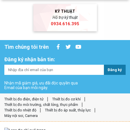
KỸ THUẬT
Hỗ trợ kỹ thuật
0934.616.395
Tìm chúng tôi trên
Đăng ký nhận bản tin:
Đăng ký
Nhận mã giảm giá, ưu đãi độc quyền qua
Email của bạn mỗi ngày.
Thiết bị đo điện, điện tử
Thiết bị đo cơ khí
Thiết bị đo môi trường, chất lỏng, thực phẩm
Thiết bị đo nhiệt độ
Thiết bị đo áp suất, thủy lực
Máy nội soi, Camera