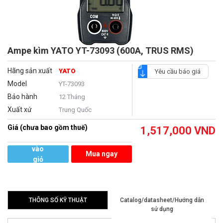
Ampe kìm YATO YT-73093 (600A, TRUS RMS)
Hãng sản xuất
YATO
Yêu cầu báo giá
Model
YT-73093
Bảo hành
12 Tháng
Xuất xứ
Trung Quốc
Giá (chưa bao gồm thuế)
1,517,000
VND
Thêm
vào
Mua ngay
giỏ
hàng
THÔNG SỐ KỸ THUẬT
Catalog/datasheet/Hướng dẫn
sử dụng