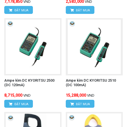
7,178,850
2,583,000
VND
VND
ĐẶT MUA
ĐẶT MUA
Ampe kìm DC KYORITSU 2500
Ampe kìm DC KYORITSU 2510
(DC 120mA)
(DC 100mA)
8,715,000
15,288,000
VND
VND
ĐẶT MUA
ĐẶT MUA