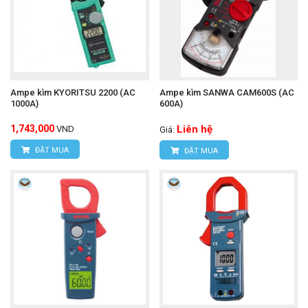
Ampe kìm KYORITSU 2200 (AC
Ampe kìm SANWA CAM600S (AC
1000A)
600A)
1,743,000
Liên hệ
VND
Giá:
ĐẶT MUA
ĐẶT MUA