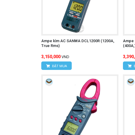
Ampe kìm AC SANWA DCL1200R (1200A,
Ampe 
True Rms)
(400A
3,150,000
3,390
VND
ĐẶT MUA