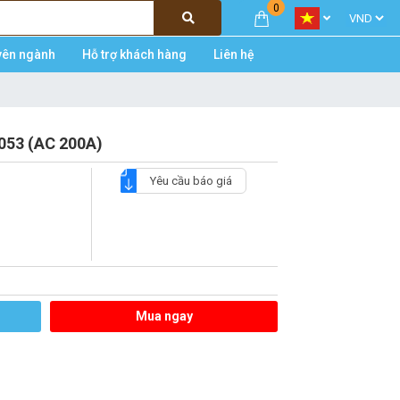
0
yên ngành
Hỗ trợ khách hàng
Liên hệ
53 (AC 200A)
Yêu cầu báo giá
Mua ngay