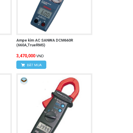
Ampe kìm AC SANWA DCM660R
(660A,TrueRMS)
3,470,000
VND
ĐẶT MUA