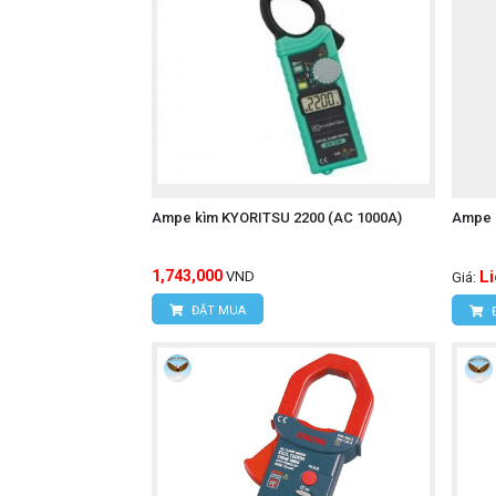
Ampe kìm KYORITSU 2200 (AC 1000A)
Ampe 
1,743,000
L
VND
Giá:
ĐẶT MUA