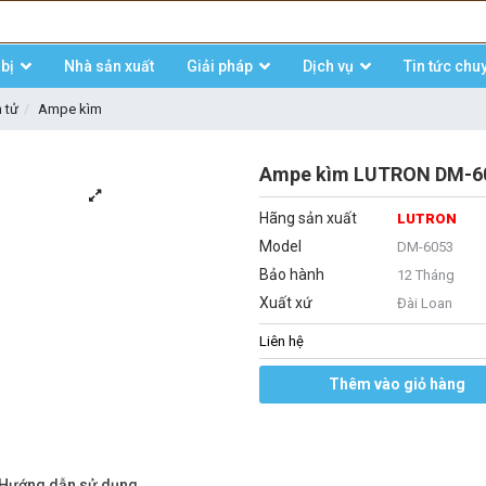
bị
Nhà sản xuất
Giải pháp
Dịch vụ
Tin tức chu
n tử
Ampe kìm
Ampe kìm LUTRON DM-60
Hãng sản xuất
LUTRON
Model
DM-6053
Bảo hành
12 Tháng
Xuất xứ
Đài Loan
Liên hệ
Thêm vào giỏ hàng
/Hướng dẫn sử dụng