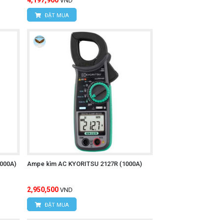
4,197,900
VND
ĐẶT MUA
000A)
Ampe kìm AC KYORITSU 2127R (1000A)
2,950,500
VND
ĐẶT MUA