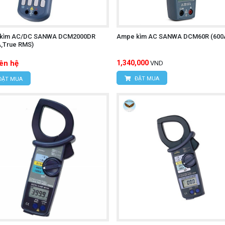
kìm AC/DC SANWA DCM2000DR
Ampe kìm AC SANWA DCM60R (600
A,True RMS)
iên hệ
1,340,000
VND
ĐẶT MUA
ĐẶT MUA