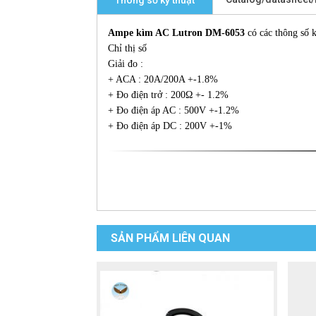
Thông số kỹ thuật
Ampe kìm AC Lutron DM-6053
có các thông số k
Chỉ thị số
Giải đo :
+ ACA : 20A/200A +-1.8%
+ Đo điện trở : 200Ω +- 1.2%
+ Đo điện áp AC : 500V +-1.2%
+ Đo điện áp DC : 200V +-1%
SẢN PHẨM LIÊN QUAN