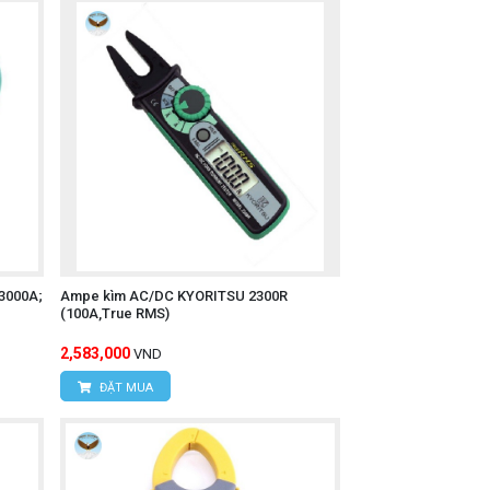
3000A;
Ampe kìm AC/DC KYORITSU 2300R
(100A,True RMS)
2,583,000
VND
ĐẶT MUA