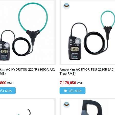
kìm AC KYORITSU 2204R (1000A AC,
Ampe kìm AC KYORITSU 2210R (AC 
RMS)
True RMS)
,800
7,178,850
VND
VND
ĐẶT MUA
ĐẶT MUA