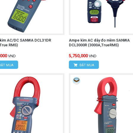
kìm AC/DC SANWA DCL31DR
Ampe kìm AC dây đo mềm SANWA
,True RMS)
DCL3000R (3000A,TrueRMS)
,000
5,750,000
VND
VND
ĐẶT MUA
ĐẶT MUA