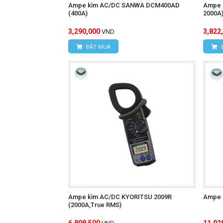
Ampe kìm AC/DC SANWA DCM400AD
Ampe 
(400A)
2000A
3,290,000
3,822
VND
ĐẶT MUA
Ampe kìm AC/DC KYORITSU 2009R
Ampe 
(2000A,True RMS)