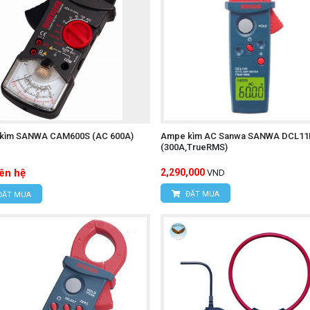
kìm SANWA CAM600S (AC 600A)
Ampe kìm AC Sanwa SANWA DCL11
(300A,TrueRMS)
iên hệ
2,290,000
VND
ĐẶT MUA
ĐẶT MUA