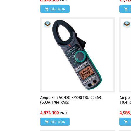
6,898,500
11,92
VND
ĐẶT MUA
Ampe kìm AC/DC KYORITSU 2046R
Ampe 
(600A,True RMS)
True 
4,874,100
4,985
VND
ĐẶT MUA