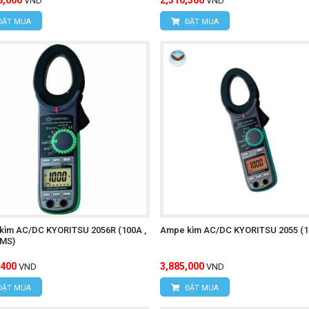
8,000
2,316,300
VND
VND
ĐẶT MUA
ĐẶT MUA
kìm AC/DC KYORITSU 2056R (100A ,
Ampe kìm AC/DC KYORITSU 2055 (1
RMS)
,400
3,885,000
VND
VND
ĐẶT MUA
ĐẶT MUA