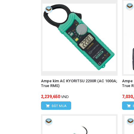
Ampe kìm AC KYORITSU 2200R (AC 1000A;
Ampe 
True RMS)
True 
2,239,650
7,030
VND
ĐẶT MUA