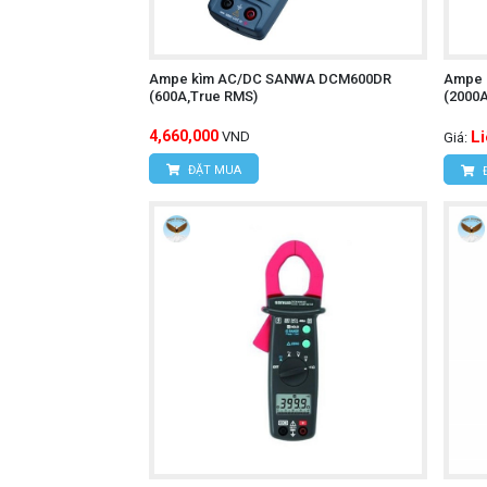
Ampe kìm AC/DC SANWA DCM600DR
Ampe 
(600A,True RMS)
(2000
4,660,000
L
VND
Giá:
ĐẶT MUA