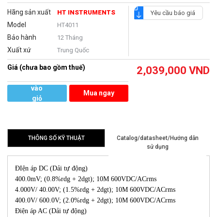
Hãng sản xuất
HT INSTRUMENTS
Yêu cầu báo giá
Model
HT4011
Bảo hành
12 Tháng
Xuất xứ
Trung Quốc
Giá (chưa bao gồm thuế)
2,039,000
VND
Thêm
vào
Mua ngay
giỏ
hàng
THÔNG SỐ KỸ THUẬT
Catalog/datasheet/Hướng dẫn
sử dụng
ĐIện áp DC (Dải tự động)
400.0mV; (0.8%rdg + 2dgt); 10M 600VDC/ACrms
4.000V/ 40.00V; (1.5%rdg + 2dgt); 10M 600VDC/ACrms
400.0V/ 600.0V; (2.0%rdg + 2dgt); 10M 600VDC/ACrms
Điện áp AC (Dải tự động)