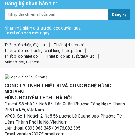
Đăng ký nhận bản tin:
Đăng ký
Nhận mã giảm giá, ưu đãi độc quyền qua
Email của bạn mỗi ngày.
Thiết bị đo điện, điện tử
Thiết bị đo cơ khí
Thiết bị đo môi trường, chất lỏng, thực phẩm
Thiết bị đo nhiệt độ
Thiết bị đo áp suất, thủy lực
Máy nội soi, Camera
CÔNG TY TNHH THIẾT BỊ VÀ CÔNG NGHỆ HÙNG
NGUYÊN
HÙNG NGUYÊN TECH - HÀ NỘI
Địa chỉ: Số nhà 15, Ngõ 85, Tân Xuân, Phường Đông Ngạc, Thành
Phố Hà Nội, Việt Nam
VPGD: Số 1, Ngách 2, Ngõ 56 Đường Lê Quang Đạo, Phường Từ
Liêm, Thành Phố Hà Nội,Việt Nam
Điện thoại: 0393.968.345 / 0976.082.395
Email: vantien2307@gmail.com