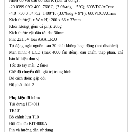
Nhiệt độ với đầu đo loại K (Dải tự động) :
-20.0399.0°C/ 400 760°C; (3.0%rdg + 5°C); 600VDC/ACrms
-4.0 750.0°F/ 752 1400°F; (3.0%rdg + 9°F); 600VDC/ACrms
Kích thước(L x W x H): 200 x 66 x 37mm
Khối lượng( gồm cả pin): 205g
Kích thước vật dẫn tối đa: 30mm
Pin: 2x1.5V loại AAA LR03
Tự động ngắt nguồn: sau 30 phút không hoạt động (not disabled)
Màn hình: 4 LCD (max 4000 lần đếm), dấu chấm thập phân, chỉ
báo kí hiệu đơn vị
Tốc độ lấy mẫi: 2 lần/s
Chế độ chuyển đổi: giá trị trung bình
Độ cách điện: gấp đôi
Độ phát thải: 2
Phụ kiện đi kèm:
Túi đựng HT4011
TK101
Bộ chỉnh lưu T10
Đôi đầu đo KIT4000A
Pin và hướng dẫn sử dụng