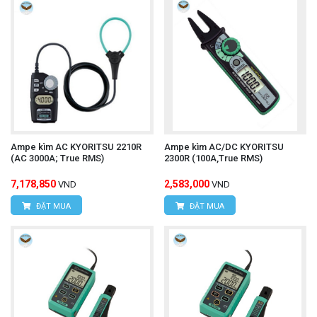
Ampe kìm AC KYORITSU 2210R
Ampe kìm AC/DC KYORITSU
(AC 3000A; True RMS)
2300R (100A,True RMS)
7,178,850
2,583,000
VND
VND
ĐẶT MUA
ĐẶT MUA