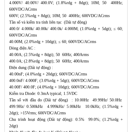
4.000V/ 40.00V/ 400.0V; (1.8%rdg + 8dgt); 10M; 50 400Hz;
600VDC/ACrms
600V; (2.5%rdg + 8dgt); 10M; 50 400Hz; 600VDC/ACrms
Tần số và kiểm tra tính liên tục (Dải tự động)
400.0/ 4.000k/ 40.00k/ 400.0k/ 4.000M; (1.0%rdg + 5dgt); ≤ 60;
600VDC/ACrms
40.00M; (2.0%rdg + 10dgt); ≤ 60; 600VDC/ACrms
Dòng điện AC :
40.00A; (2.5%rdg + 8dgt); 50 60Hz; 400Arms
400.0A; (2.8%rdg + 8dgt); 50 60Hz; 400Arms
Điện dung (Dải tự động) :
40.00nF; (4.0%rdg + 20dgt); 600VDC/ACrms
400.0nF/ 4.000F; (3.0%rdg + 5dgt); 600VDC/ACrms
40.00F/ 400.0F; (4.0%rdg + 10dgt); 600VDC/ACrms
Kiểm tra Diode: 0.3mA typical; 1.5VDC
Tần số với đầu đo (Dải tự động) : 10.00Hz 49.99Hz/ 50.0Hz
499.9Hz/ 0.500kHz 4.999kHz/ 5.00kHz 10.0kHz; (1.5%rdg +
2dgt); >15Vrms; 600VDC/ACrms
Chu trình hoạt động (Dải tự động): 0.5% 99.0%; (1.2%rdg +
2dgt)