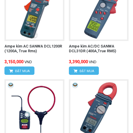
Ampe kìm AC SANWA DCL1200R
Ampe kìm AC/DC SANWA
(1200A, True Rms)
DCL31DR (400A,True RMS)
3,150,000
3,390,000
VND
VND
ĐẶT MUA
ĐẶT MUA