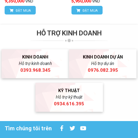
9,350,000
5,950,000
VND
VND
ĐẶT MUA
ĐẶT MUA
HỖ TRỢ KINH DOANH
KINH DOANH
KINH DOANH DỰ ÁN
Hỗ trợ kinh doanh
Hỗ trợ dự án
0393.968.345
0976.082.395
KỸ THUẬT
Hỗ trợ kỹ thuật
0934.616.395
Tìm chúng tôi trên