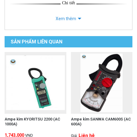
Chi tiết
Xem thêm
SẢN PHẨM LIÊN QUAN
Ampe kìm KYORITSU 2200 (AC
Ampe kìm SANWA CAM600S (AC
1000A)
600A)
1,743,000
Liên hệ
VND
Giá: