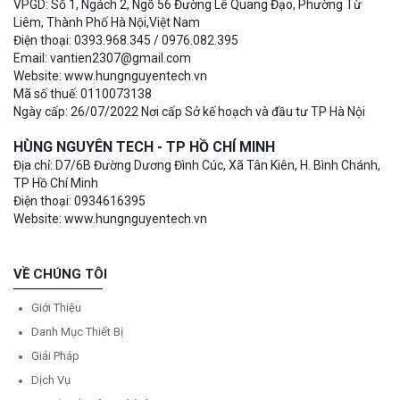
VPGD: Số 1, Ngách 2, Ngõ 56 Đường Lê Quang Đạo, Phường Từ
Liêm, Thành Phố Hà Nội,Việt Nam
Điện thoại: 0393.968.345 / 0976.082.395
Email: vantien2307@gmail.com
Website: www.hungnguyentech.vn
Mã số thuế: 0110073138
Ngày cấp: 26/07/2022 Nơi cấp Sở kế hoạch và đầu tư TP Hà Nội
HÙNG NGUYÊN TECH - TP HỒ CHÍ MINH
Địa chỉ: D7/6B Đường Dương Đình Cúc, Xã Tân Kiên, H. Bình Chánh,
TP Hồ Chí Minh
Điện thoại: 0934616395
Website: www.hungnguyentech.vn
VỀ CHÚNG TÔI
Giới Thiệu
Danh Mục Thiết Bị
Giải Pháp
Dịch Vụ