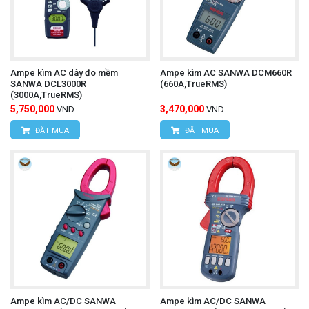
Đình 1, q.Nam Từ Liêm, Tp.Hà Nội
Hotline:
0393.968.345 / 0976.082.395
Email:
vantien2307@gmail.com
Ampe kìm AC dây đo mềm
Ampe kìm AC SANWA DCM660R
Website:
www.hungnguyentech.vn
SANWA DCL3000R
(660A,TrueRMS)
(3000A,TrueRMS)
5,750,000
3,470,000
VND
VND
HÙNG NGUYÊN TECH - TP HỒ CHÍ MINH
ĐẶT MUA
ĐẶT MUA
Địa chỉ:
D7/6B đường Dương Đình Cúc, Xã Tân
Kiên, Huyện Bình Chánh, Tp.Hồ Chí Minh.
Hotline:
0934.616.395
Email:
vantien2307@gmail.com
Website:
www.hungnguyentech.vn
Ampe kìm AC/DC SANWA
Ampe kìm AC/DC SANWA