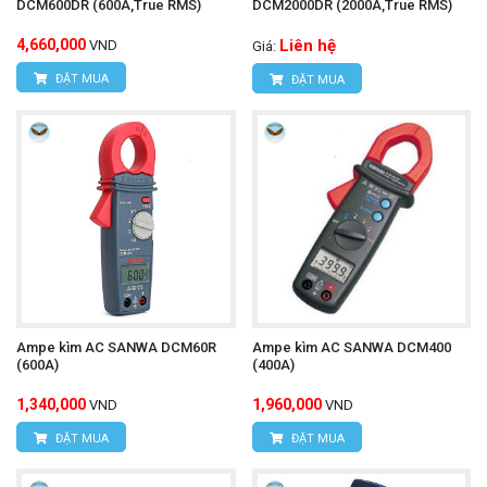
DCM600DR (600A,True RMS)
DCM2000DR (2000A,True RMS)
4,660,000
Liên hệ
VND
Giá:
ĐẶT MUA
ĐẶT MUA
Ampe kìm AC SANWA DCM60R
Ampe kìm AC SANWA DCM400
(600A)
(400A)
1,340,000
1,960,000
VND
VND
ĐẶT MUA
ĐẶT MUA