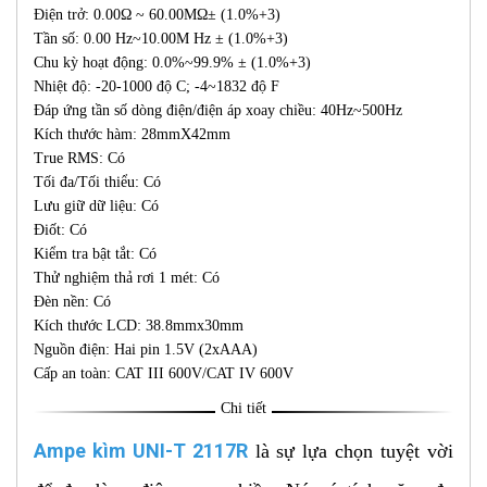
Điện trở: 0.00Ω ~ 60.00ΜΩ± (1.0%+3)
Tần số: 0.00 Hz~10.00M Hz ± (1.0%+3)
Chu kỳ hoạt động: 0.0%~99.9% ± (1.0%+3)
Nhiệt độ: -20-1000 độ C; -4~1832 độ F
Đáp ứng tần số dòng điện/điện áp xoay chiều: 40Hz~500Hz
Kích thước hàm: 28mmX42mm
True RMS: Có
Tối đa/Tối thiểu: Có
Lưu giữ dữ liệu: Có
Điốt: Có
Kiểm tra bật tắt: Có
Thử nghiệm thả rơi 1 mét: Có
Đèn nền: Có
Kích thước LCD: 38.8mmx30mm
Nguồn điện: Hai pin 1.5V (2xAAA)
Cấp an toàn: CAT III 600V/CAT IV 600V
Chi tiết
Ampe kìm UNI-T 2117R
là sự lựa chọn tuyệt vời