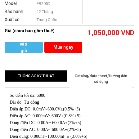
Model
FR205D
Bảo hành
12 Tháng
Xuất xứ
Trung Quốc
Giá (chưa bao gồm thuế)
1,050,000
VND
Thêm
vào
Mua ngay
giỏ
hàng
THÔNG SỐ KỸ THUẬT
Catalog/datasheet/Hướng dẫn
sử dụng
Số đếm tối đa: 6000
Dải đo: Tự động
Điện áp DC: 0.0mV~600.0V±(0.5%+3)
Điện áp AC: 0.000mV~600V±(0.8%+5)
Dòng điện DC: 0.00A~ 600.0A±(2%+5)
Dòng điện AC: 0.00A~ 600.0A±(2%+5)
Điện dung: 0.000nF~100.00mF ± (3.0%+5)