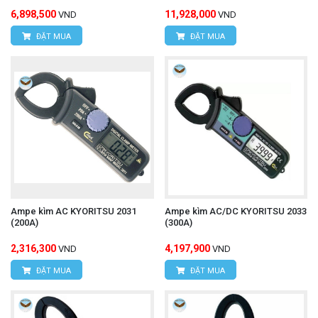
6,898,500
11,928,000
VND
VND
ĐẶT MUA
ĐẶT MUA
Ampe kìm AC KYORITSU 2031
Ampe kìm AC/DC KYORITSU 2033
(200A)
(300A)
2,316,300
4,197,900
VND
VND
ĐẶT MUA
ĐẶT MUA