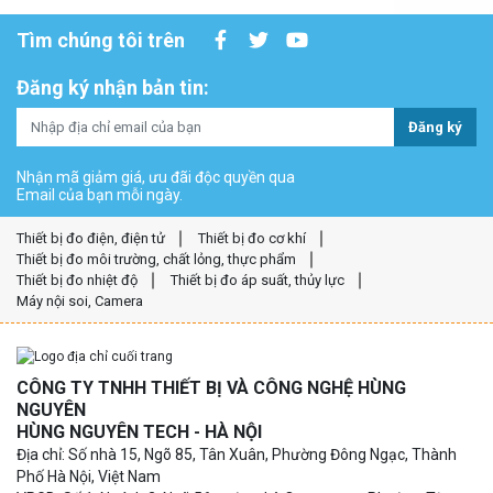
Tìm chúng tôi trên
Đăng ký nhận bản tin:
Đăng ký
Nhận mã giảm giá, ưu đãi độc quyền qua
Email của bạn mỗi ngày.
Thiết bị đo điện, điện tử
Thiết bị đo cơ khí
Thiết bị đo môi trường, chất lỏng, thực phẩm
Thiết bị đo nhiệt độ
Thiết bị đo áp suất, thủy lực
Máy nội soi, Camera
CÔNG TY TNHH THIẾT BỊ VÀ CÔNG NGHỆ HÙNG
NGUYÊN
HÙNG NGUYÊN TECH - HÀ NỘI
Địa chỉ: Số nhà 15, Ngõ 85, Tân Xuân, Phường Đông Ngạc, Thành
Phố Hà Nội, Việt Nam