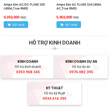
Ampe kìm AC/DC FLUKE 325
Ampe kìm AC FLUKE 324 (400A
(400A,True RMS)
AC,True RMS)
9,350,000
5,950,000
VND
VND
ĐẶT MUA
ĐẶT MUA
HỖ TRỢ KINH DOANH
KINH DOANH
KINH DOANH DỰ ÁN
Hỗ trợ kinh doanh
Hỗ trợ dự án
0393.968.345
0976.082.395
KỸ THUẬT
Hỗ trợ kỹ thuật
0934.616.395