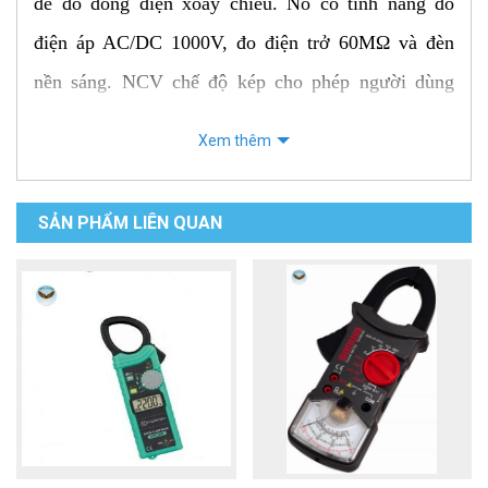
để đo dòng điện xoay chiều. Nó có tính năng đo
điện áp AC/DC 1000V, đo điện trở 60MΩ và đèn
nền sáng. NCV chế độ kép cho phép người dùng
phát hiện điện áp trực tiếp mà không cần tiếp xúc
Xem thêm
với bất kỳ bề mặt kim loại nào. Dải đáp ứng tần số
cao phù hợp với nhiều ứng dụng đo lường
SẢN PHẨM LIÊN QUAN
hơn. Đồng hồ này được CE/UKCA phê duyệt và có
xếp hạng an toàn CAT II 1000V / CAT III 600V với
khả năng bảo vệ quá tải 1000V.
Công dụng chính của Ampe kìm UNI-T
UT2117R là: