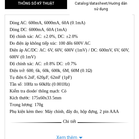
THÔNG SỐ KỸ THUẬT
Catalog/datasheet/Hướng dẫn
sử dụng
Dòng AC: 600mA, 6000mA, 60A (0.1mA)
Dòng DC: 6000mA, 60A (1mA)
Độ chính xác: AC: ±2.0%, DC: ±2.0%
Đo điện áp không tiếp xúc: 100 đến 600V AC
Điện áp AC/DC: AC: 6V, 60V, 600V (1mV) / DC: 600mV, 6V, 60V,
600V (0.1mV)
Độ chính xác: AC: ±0.8% DC: ±0.7%
Điện trở: 600, 6k, 60k, 600k, 6M, 60M (0.1Ω)
Tụ điện:6.2nF, 620μF, 62mF (1pF)
Tần số: 10Hz to 60kHz (0.001Hz)
Kiểm tra diode/ thông mạch: Có
Kích thước: 175x60x33.5mm
Trọng lượng: 170g
Phụ kiện kèm theo: Máy chính, đây đo, hộp đựng, 2 pin AAA
Chi tiết
Xem thêm