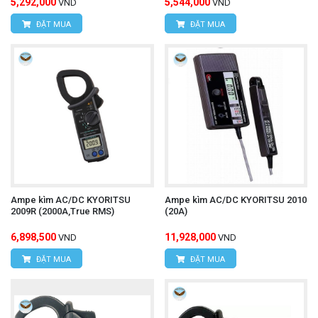
5,292,000
5,544,000
VND
VND
ĐẶT MUA
ĐẶT MUA
Ampe kìm AC/DC KYORITSU
Ampe kìm AC/DC KYORITSU 2010
2009R (2000A,True RMS)
(20A)
6,898,500
11,928,000
VND
VND
ĐẶT MUA
ĐẶT MUA