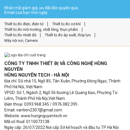
Nhận mã giảm giá, ưu đãi độc quyền qua
Email của bạn mỗi ngày.
Thiết bị đo điện, điện tử
Thiết bị đo cơ khí
Thiết bị đo môi trường, chất lỏng, thực phẩm
Thiết bị đo nhiệt độ
Thiết bị đo áp suất, thủy lực
Máy nội soi, Camera
CÔNG TY TNHH THIẾT BỊ VÀ CÔNG NGHỆ HÙNG
NGUYÊN
HÙNG NGUYÊN TECH - HÀ NỘI
Địa chỉ: Số nhà 15, Ngõ 85, Tân Xuân, Phường Đông Ngạc, Thành
Phố Hà Nội, Việt Nam
VPGD: Số 1, Ngách 2, Ngõ 56 Đường Lê Quang Đạo, Phường Từ
Liêm, Thành Phố Hà Nội,Việt Nam
Điện thoại: 0393.968.345 / 0976.082.395
Email: vantien2307@gmail.com
Website: www.hungnguyentech.vn
Mã số thuế: 0110073138
Ngày cấp: 26/07/2022 Nơi cấp Sở kế hoạch và đầu tư TP Hà Nội