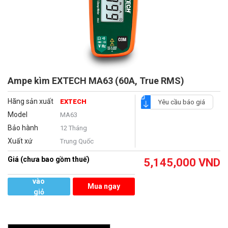
Ampe kìm EXTECH MA63 (60A, True RMS)
Hãng sản xuất
EXTECH
Yêu cầu báo giá
Model
MA63
Bảo hành
12 Tháng
Xuất xứ
Trung Quốc
Giá (chưa bao gồm thuế)
5,145,000
VND
Thêm
vào
Mua ngay
giỏ
hàng