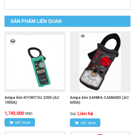
SẢN PHẨM LIÊN QUAN
Ampe kìm KYORITSU 2200 (AC
Ampe kìm SANWA CAM600S (AC
1000A)
600A)
1,743,000
Liên hệ
VND
Giá:
ĐẶT MUA
ĐẶT MUA