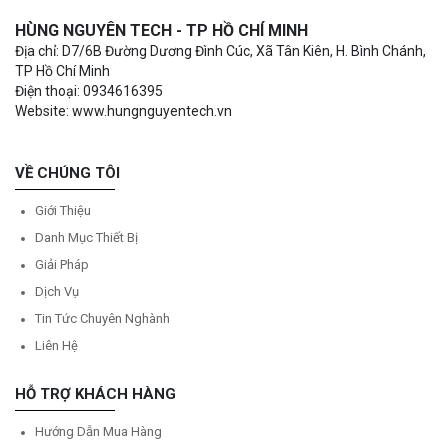
HÙNG NGUYÊN TECH - TP HỒ CHÍ MINH
Địa chỉ: D7/6B Đường Dương Đình Cúc, Xã Tân Kiên, H. Bình Chánh,
TP Hồ Chí Minh
Điện thoại: 0934616395
Website: www.hungnguyentech.vn
VỀ CHÚNG TÔI
Giới Thiệu
Danh Mục Thiết Bị
Giải Pháp
Dịch Vụ
Tin Tức Chuyên Nghành
Liên Hệ
HỖ TRỢ KHÁCH HÀNG
Hướng Dẫn Mua Hàng