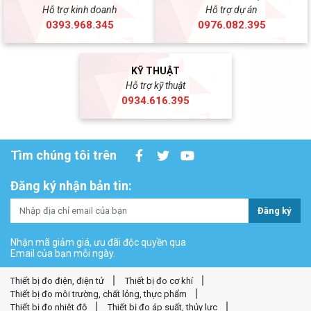
Hỗ trợ kinh doanh
Hỗ trợ dự án
0393.968.345
0976.082.395
KỸ THUẬT
Hỗ trợ kỹ thuật
0934.616.395
Tìm chúng tôi trên
Đăng ký nhận bản tin:
Đăng ký
Nhận mã giảm giá, ưu đãi độc quyền qua
Email của bạn mỗi ngày.
Thiết bị đo điện, điện tử
Thiết bị đo cơ khí
Thiết bị đo môi trường, chất lỏng, thực phẩm
Thiết bị đo nhiệt độ
Thiết bị đo áp suất, thủy lực