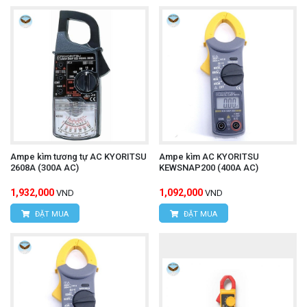
Ampe kìm tương tự AC KYORITSU
Ampe kìm AC KYORITSU
2608A (300A AC)
KEWSNAP200 (400A AC)
1,932,000
1,092,000
VND
VND
ĐẶT MUA
ĐẶT MUA