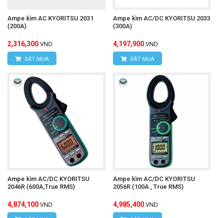
Ampe kìm AC KYORITSU 2031
Ampe kìm AC/DC KYORITSU 2033
(200A)
(300A)
2,316,300
4,197,900
VND
VND
ĐẶT MUA
ĐẶT MUA
Ampe kìm AC/DC KYORITSU
Ampe kìm AC/DC KYORITSU
2046R (600A,True RMS)
2056R (100A , True RMS)
4,874,100
4,985,400
VND
VND