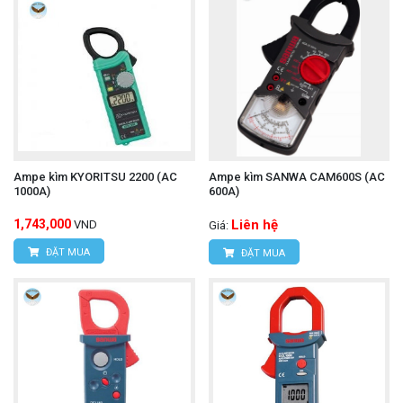
Ampe kìm KYORITSU 2200 (AC
Ampe kìm SANWA CAM600S (AC
1000A)
600A)
1,743,000
Liên hệ
VND
Giá:
ĐẶT MUA
ĐẶT MUA