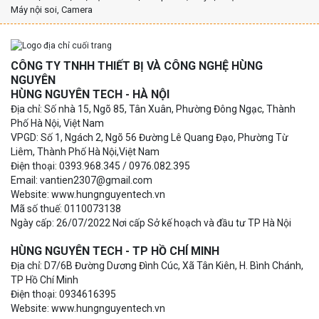
Máy nội soi, Camera
CÔNG TY TNHH THIẾT BỊ VÀ CÔNG NGHỆ HÙNG
NGUYÊN
HÙNG NGUYÊN TECH - HÀ NỘI
Địa chỉ: Số nhà 15, Ngõ 85, Tân Xuân, Phường Đông Ngạc, Thành
Phố Hà Nội, Việt Nam
VPGD: Số 1, Ngách 2, Ngõ 56 Đường Lê Quang Đạo, Phường Từ
Liêm, Thành Phố Hà Nội,Việt Nam
Điện thoại: 0393.968.345 / 0976.082.395
Email: vantien2307@gmail.com
Website: www.hungnguyentech.vn
Mã số thuế: 0110073138
Ngày cấp: 26/07/2022 Nơi cấp Sở kế hoạch và đầu tư TP Hà Nội
HÙNG NGUYÊN TECH - TP HỒ CHÍ MINH
Địa chỉ: D7/6B Đường Dương Đình Cúc, Xã Tân Kiên, H. Bình Chánh,
TP Hồ Chí Minh
Điện thoại: 0934616395
Website: www.hungnguyentech.vn