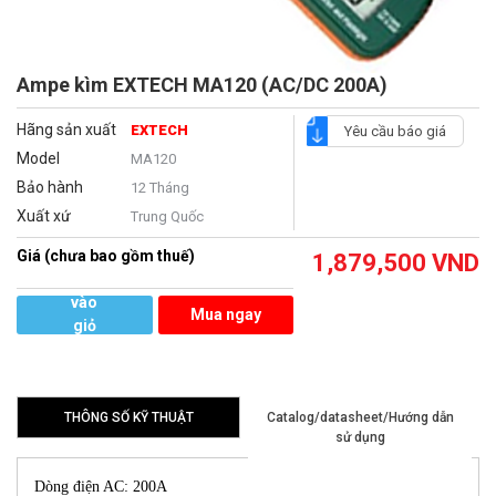
Ampe kìm EXTECH MA120 (AC/DC 200A)
Hãng sản xuất
EXTECH
Yêu cầu báo giá
Model
MA120
Bảo hành
12 Tháng
Xuất xứ
Trung Quốc
Giá (chưa bao gồm thuế)
1,879,500
VND
Thêm
vào
Mua ngay
giỏ
hàng
THÔNG SỐ KỸ THUẬT
Catalog/datasheet/Hướng dẫn
sử dụng
Dòng điện AC: 200A