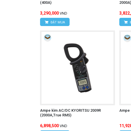
(400A)
2000A
3,290,000
3,822
VND
ĐẶT MUA
Ampe kìm AC/DC KYORITSU 2009R
Ampe 
(2000A,True RMS)
6,898,500
11,92
VND