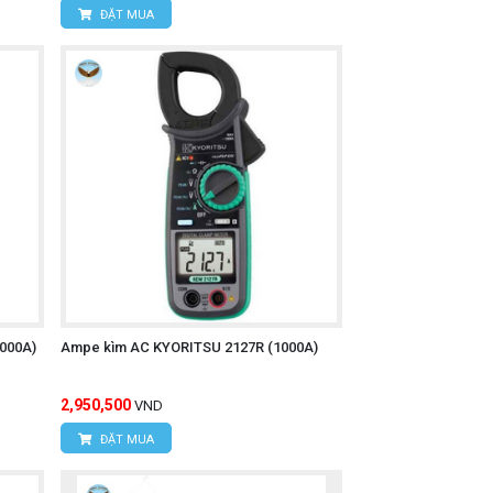
ĐẶT MUA
000A)
Ampe kìm AC KYORITSU 2127R (1000A)
2,950,500
VND
ĐẶT MUA