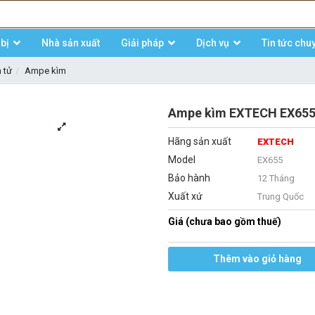
bị
Nhà sản xuất
Giải pháp
Dịch vụ
Tin tức chu
n tử
Ampe kìm
Ampe kìm EXTECH EX655
Hãng sản xuất
EXTECH
Model
EX655
Bảo hành
12 Tháng
Xuất xứ
Trung Quốc
Giá (chưa bao gồm thuế)
Thêm vào giỏ hàng