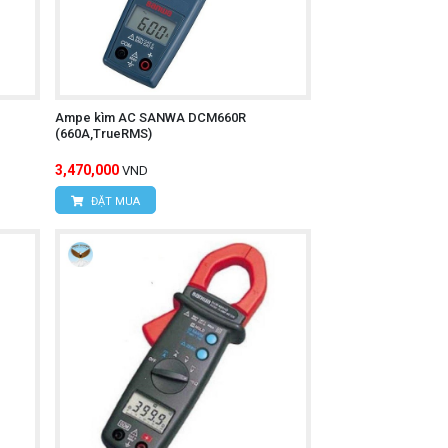
Ampe kìm AC SANWA DCM660R
(660A,TrueRMS)
3,470,000
VND
ĐẶT MUA