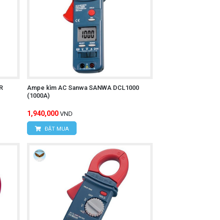
R
Ampe kìm AC Sanwa SANWA DCL1000
(1000A)
1,940,000
VND
ĐẶT MUA