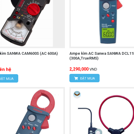
kìm SANWA CAM600S (AC 600A)
Ampe kìm AC Sanwa SANWA DCL11
(300A,TrueRMS)
iên hệ
2,290,000
VND
ĐẶT MUA
ĐẶT MUA