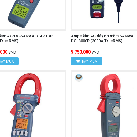
kìm AC/DC SANWA DCL31DR
Ampe kìm AC dây đo mềm SANWA
,True RMS)
DCL3000R (3000A,TrueRMS)
,000
5,750,000
VND
VND
ĐẶT MUA
ĐẶT MUA