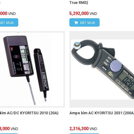
)
True RMS)
,000
5,292,000
VND
VND
ĐẶT MUA
ĐẶT MUA
kìm AC/DC KYORITSU 2010 (20A)
Ampe kìm AC KYORITSU 2031 (200A
8,000
2,316,300
VND
VND