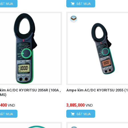
ĐẶT MUA
ĐẶT MUA
kìm AC/DC KYORITSU 2056R (100A ,
Ampe kìm AC/DC KYORITSU 2055 (1
RMS)
,400
3,885,000
VND
VND
ĐẶT MUA
ĐẶT MUA