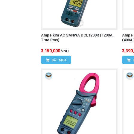
Ampe kìm AC SANWA DCL1200R (1200A,
Ampe 
True Rms)
(400A
3,150,000
3,390
VND
ĐẶT MUA