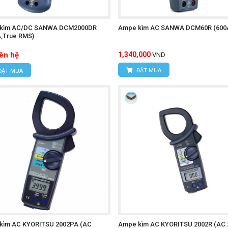
kìm AC/DC SANWA DCM2000DR
Ampe kìm AC SANWA DCM60R (600
A,True RMS)
iên hệ
1,340,000
VND
ĐẶT MUA
ĐẶT MUA
kìm AC KYORITSU 2002PA (AC
Ampe kìm AC KYORITSU 2002R (AC 