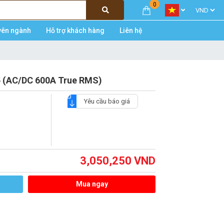
0
yên ngành
Hỗ trợ khách hàng
Liên hệ
 (AC/DC 600A True RMS)
Yêu cầu báo giá
3,050,250
VND
Mua ngay