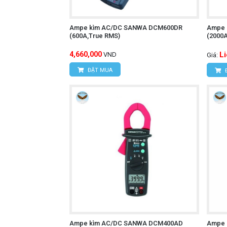
Ampe kìm AC/DC SANWA DCM600DR
Ampe 
(600A,True RMS)
(2000
4,660,000
L
VND
Giá:
ĐẶT MUA
Ampe kìm AC/DC SANWA DCM400AD
Ampe 