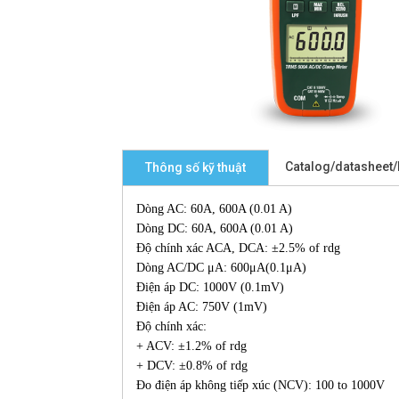
Catalog/datasheet
Thông số kỹ thuật
Dòng AC: 60A, 600A (0.01 A)
Dòng DC: 60A, 600A (0.01 A)
Độ chính xác ACA, DCA: ±2.5% of rdg
Dòng AC/DC μA: 600μA(0.1μA)
Điện áp DC: 1000V (0.1mV)
Điện áp AC: 750V (1mV)
Độ chính xác:
+ ACV: ±1.2% of rdg
+ DCV: ±0.8% of rdg
Đo điện áp không tiếp xúc (NCV): 100 to 1000V