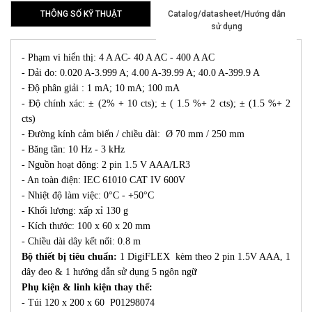
THÔNG SỐ KỸ THUẬT
Catalog/datasheet/Hướng dẫn
sử dụng
- Phạm vi hiển thị: 4 A AC- 40 A AC - 400 A AC
- Dải đo: 0.020 A-3.999 A; 4.00 A-39.99 A; 40.0 A-399.9 A
- Độ phân giải : 1 mA; 10 mA; 100 mA
- Độ chính xác: ± (2% + 10 cts); ± ( 1.5 %+ 2 cts); ± (1.5 %+ 2
cts)
- Đường kính cảm biến / chiều dài: Ø 70 mm / 250 mm
- Băng tần: 10 Hz - 3 kHz
- Nguồn hoạt động: 2 pin 1.5 V AAA/LR3
- An toàn điện: IEC 61010 CAT IV 600V
- Nhiệt độ làm việc: 0°C - +50°C
- Khối lượng: xấp xỉ 130 g
- Kích thước: 100 x 60 x 20 mm
- Chiều dài dây kết nối: 0.8 m
Bộ thiết bị tiêu chuẩn:
1 DigiFLEX kèm theo 2 pin 1.5V AAA, 1
dây đeo & 1 hướng dẫn sử dụng 5 ngôn ngữ
Phụ kiện & linh kiện thay thế:
- Túi 120 x 200 x 60 P01298074