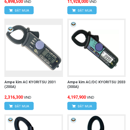
6,898,500
11,928,000
VND
VND
ĐẶT MUA
ĐẶT MUA
Ampe kìm AC KYORITSU 2031
Ampe kìm AC/DC KYORITSU 2033
(200A)
(300A)
2,316,300
4,197,900
VND
VND
ĐẶT MUA
ĐẶT MUA