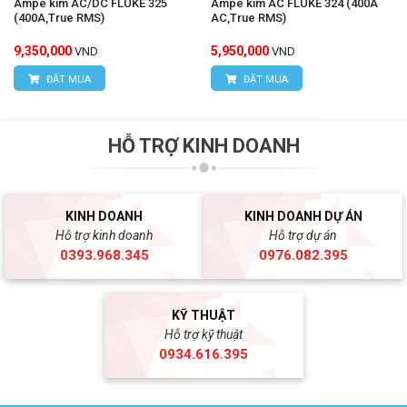
Ampe kìm AC/DC FLUKE 325
Ampe kìm AC FLUKE 324 (400A
(400A,True RMS)
AC,True RMS)
9,350,000
5,950,000
VND
VND
ĐẶT MUA
ĐẶT MUA
HỖ TRỢ KINH DOANH
KINH DOANH
KINH DOANH DỰ ÁN
Hỗ trợ kinh doanh
Hỗ trợ dự án
0393.968.345
0976.082.395
KỸ THUẬT
Hỗ trợ kỹ thuật
0934.616.395