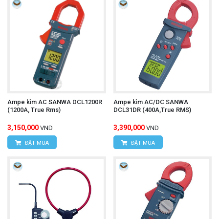
Ampe kìm AC SANWA DCL1200R
Ampe kìm AC/DC SANWA
(1200A, True Rms)
DCL31DR (400A,True RMS)
3,150,000
3,390,000
VND
VND
ĐẶT MUA
ĐẶT MUA