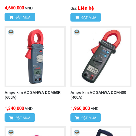
4,660,000
Liên hệ
VND
Giá:
ĐẶT MUA
ĐẶT MUA
Ampe kìm AC SANWA DCM60R
Ampe kìm AC SANWA DCM400
(600A)
(400A)
1,340,000
1,960,000
VND
VND
ĐẶT MUA
ĐẶT MUA