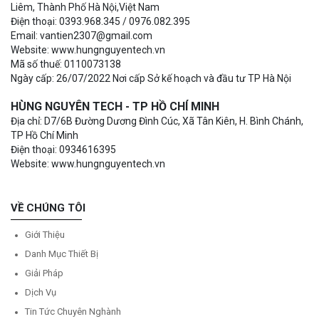
Liêm, Thành Phố Hà Nội,Việt Nam
Điện thoại: 0393.968.345 / 0976.082.395
Email: vantien2307@gmail.com
Website: www.hungnguyentech.vn
Mã số thuế: 0110073138
Ngày cấp: 26/07/2022 Nơi cấp Sở kế hoạch và đầu tư TP Hà Nội
HÙNG NGUYÊN TECH - TP HỒ CHÍ MINH
Địa chỉ: D7/6B Đường Dương Đình Cúc, Xã Tân Kiên, H. Bình Chánh,
TP Hồ Chí Minh
Điện thoại: 0934616395
Website: www.hungnguyentech.vn
VỀ CHÚNG TÔI
Giới Thiệu
Danh Mục Thiết Bị
Giải Pháp
Dịch Vụ
Tin Tức Chuyên Nghành