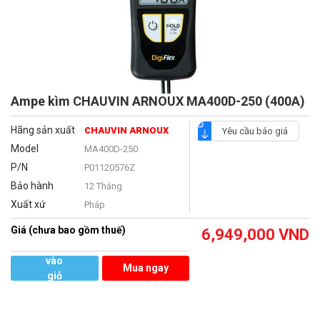
Ampe kìm CHAUVIN ARNOUX MA400D-250 (400A)
Hãng sản xuất
CHAUVIN ARNOUX
Yêu cầu báo giá
Model
MA400D-250
P/N
P01120576Z
Bảo hành
12 Tháng
Xuất xứ
Pháp
Giá (chưa bao gồm thuế)
6,949,000
VND
Thêm
vào
Mua ngay
giỏ
hàng