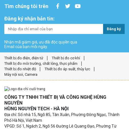
Tìm chúng tôi trên
Đăng ký nhận bản tin:
Đăng ký
Nhận mã giảm giá, ưu đãi độc quyền qua
Email của bạn mỗi ngày.
Thiết bị đo điện, điện tử
Thiết bị đo cơ khí
Thiết bị đo môi trường, chất lỏng, thực phẩm
Thiết bị đo nhiệt độ
Thiết bị đo áp suất, thủy lực
Máy nội soi, Camera
CÔNG TY TNHH THIẾT BỊ VÀ CÔNG NGHỆ HÙNG
NGUYÊN
HÙNG NGUYÊN TECH - HÀ NỘI
Địa chỉ: Số nhà 15, Ngõ 85, Tân Xuân, Phường Đông Ngạc, Thành
Phố Hà Nội, Việt Nam
VPGD: Số 1, Ngách 2, Ngõ 56 Đường Lê Quang Đạo, Phường Từ