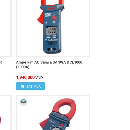
R
Ampe kìm AC Sanwa SANWA DCL1000
(1000A)
1,940,000
VND
ĐẶT MUA