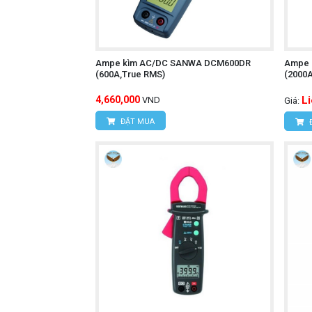
Ampe kìm AC/DC SANWA DCM600DR
Ampe 
(600A,True RMS)
(2000
4,660,000
L
VND
Giá:
ĐẶT MUA