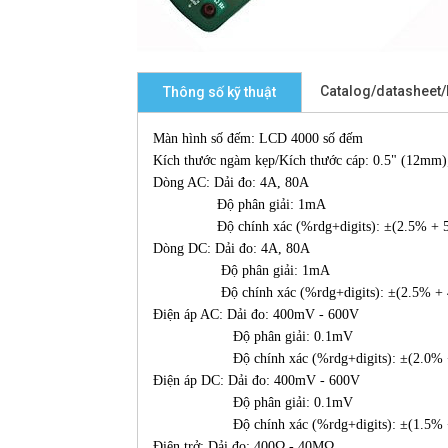
Catalog/datasheet
Thông số kỹ thuật
Màn hình số đếm: LCD 4000 số đếm
Kích thước ngàm kẹp/Kích thước cáp: 0.5" (12mm
Dòng AC: Dải đo: 4A, 80A
Độ phân giải: 1mA
Độ chính xác (%rdg+digits): ±(2.5% + 5
Dòng DC: Dải đo: 4A, 80A
Độ phân giải: 1mA
Độ chính xác (%rdg+digits): ±(2.5% + 
Điện áp AC: Dải đo: 400mV - 600V
Độ phân giải: 0.1mV
Độ chính xác (%rdg+digits): ±(2.0% +
Điện áp DC: Dải đo: 400mV - 600V
Độ phân giải: 0.1mV
Độ chính xác (%rdg+digits): ±(1.5% +
Điện trở: Dải đo: 400Ω - 40MΩ