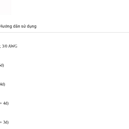
/Hướng dẫn sử dụng
); 3/0 AWG
d)
4d)
 4d)
 3d)