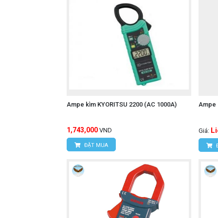
Ampe kìm KYORITSU 2200 (AC 1000A)
Ampe 
1,743,000
L
VND
Giá:
ĐẶT MUA