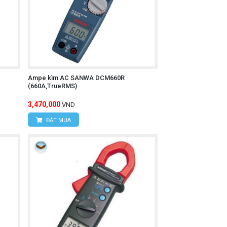
Ampe kìm AC SANWA DCM660R
(660A,TrueRMS)
3,470,000
VND
ĐẶT MUA