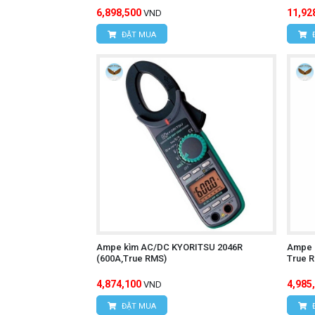
6,898,500
11,92
VND
ĐẶT MUA
Ampe kìm AC/DC KYORITSU 2046R
Ampe 
(600A,True RMS)
True 
4,874,100
4,985
VND
ĐẶT MUA