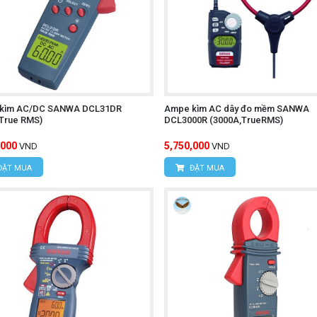
kìm AC/DC SANWA DCL31DR
Ampe kìm AC dây đo mềm SANWA
,True RMS)
DCL3000R (3000A,TrueRMS)
,000
5,750,000
VND
VND
ĐẶT MUA
ĐẶT MUA