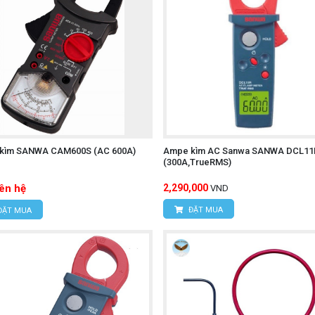
kìm SANWA CAM600S (AC 600A)
Ampe kìm AC Sanwa SANWA DCL11
(300A,TrueRMS)
iên hệ
2,290,000
VND
ĐẶT MUA
ĐẶT MUA