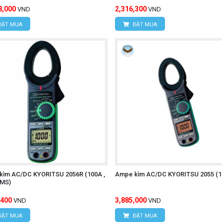
8,000
2,316,300
VND
VND
ĐẶT MUA
ĐẶT MUA
kìm AC/DC KYORITSU 2056R (100A ,
Ampe kìm AC/DC KYORITSU 2055 (1
RMS)
,400
3,885,000
VND
VND
ĐẶT MUA
ĐẶT MUA