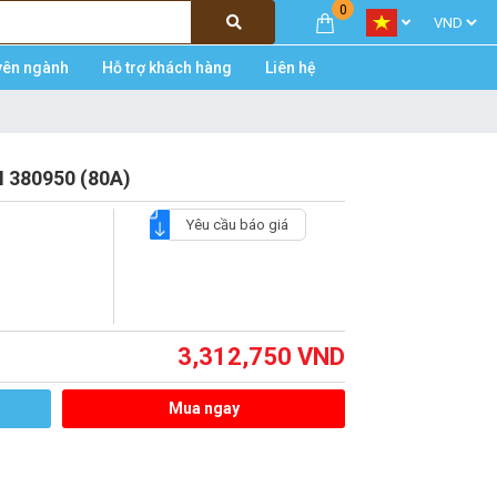
0
yên ngành
Hỗ trợ khách hàng
Liên hệ
 380950 (80A)
Yêu cầu báo giá
3,312,750
VND
Mua ngay