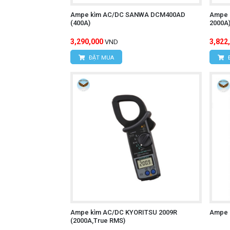
Ampe kìm AC/DC SANWA DCM400AD
Ampe 
(400A)
2000A
3,290,000
3,822
VND
ĐẶT MUA
Ampe kìm AC/DC KYORITSU 2009R
Ampe 
(2000A,True RMS)