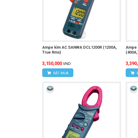
Ampe kìm AC SANWA DCL1200R (1200A,
Ampe 
True Rms)
(400A
3,150,000
3,390
VND
ĐẶT MUA