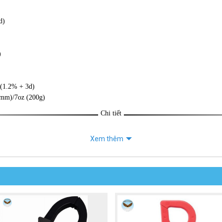
d)
)
2% + 3d)
7mm)/7oz (200g)
Chi tiết
Xem thêm