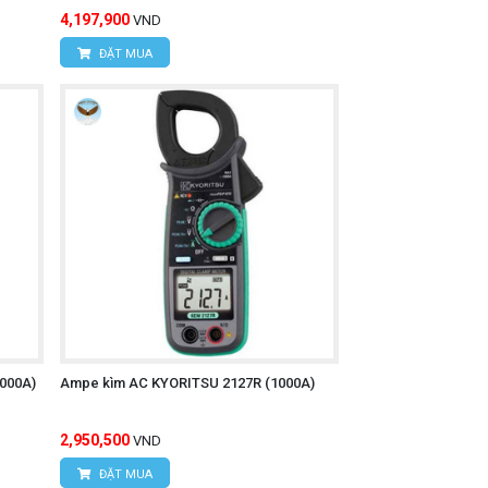
4,197,900
VND
ĐẶT MUA
000A)
Ampe kìm AC KYORITSU 2127R (1000A)
2,950,500
VND
ĐẶT MUA