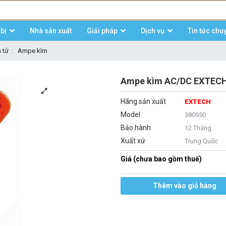
bị
Nhà sản xuất
Giải pháp
Dịch vụ
Tin tức chu
n tử
Ampe kìm
Ampe kìm AC/DC EXTECH
Hãng sản xuất
EXTECH
Model
380950
Bảo hành
12 Tháng
Xuất xứ
Trung Quốc
Giá (chưa bao gồm thuế)
Thêm vào giỏ hàng