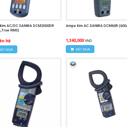
kìm AC/DC SANWA DCM2000DR
Ampe kìm AC SANWA DCM60R (600
A,True RMS)
iên hệ
1,340,000
VND
ĐẶT MUA
ĐẶT MUA