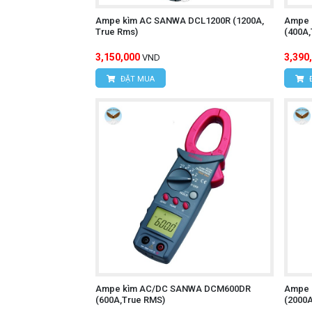
Ampe kìm AC SANWA DCL1200R (1200A,
Ampe 
True Rms)
(400A
3,150,000
3,390
VND
ĐẶT MUA
Ampe kìm AC/DC SANWA DCM600DR
Ampe 
(600A,True RMS)
(2000