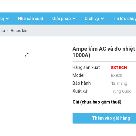
bị
Nhà sản xuất
Giải pháp
Dịch vụ
Tin tức chu
n tử
Ampe kìm
Ampe kìm AC và đo nhiệt
1000A)
Hãng sản xuất
EXTECH
Model
EX820
Bảo hành
12 Tháng
Xuất xứ
Trung Quốc
Giá (chưa bao gồm thuế)
Thêm vào giỏ hàng