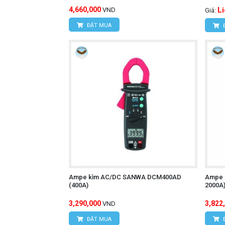
4,660,000
L
VND
Giá:
ĐẶT MUA
Ampe kìm AC/DC SANWA DCM400AD
Ampe 
(400A)
2000A
3,290,000
3,822
VND
ĐẶT MUA