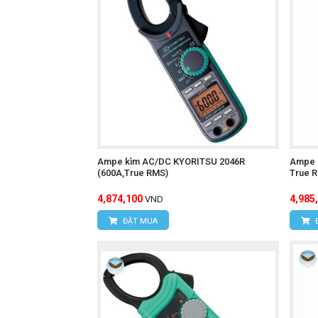
Ampe kìm AC/DC KYORITSU 2046R
Ampe 
(600A,True RMS)
True 
4,874,100
4,985
VND
ĐẶT MUA