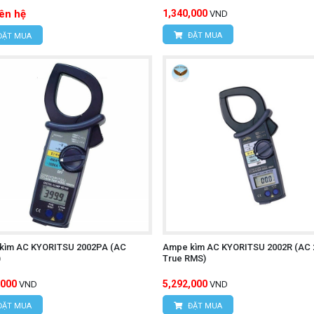
iên hệ
1,340,000
VND
ĐẶT MUA
ĐẶT MUA
kìm AC KYORITSU 2002PA (AC
Ampe kìm AC KYORITSU 2002R (AC 
)
True RMS)
,000
5,292,000
VND
VND
ĐẶT MUA
ĐẶT MUA