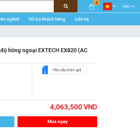
0
yên ngành
Hỗ trợ khách hàng
Liên hệ
 độ hồng ngoại EXTECH EX820 (AC
Yêu cầu báo giá
4,063,500
VND
Mua ngay