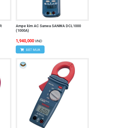
R
Ampe kìm AC Sanwa SANWA DCL1000
(1000A)
1,940,000
VND
ĐẶT MUA