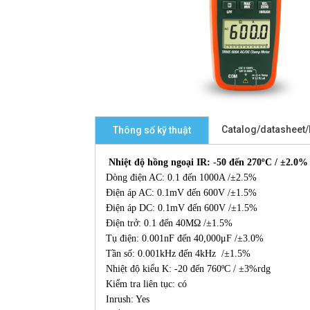
Catalog/datasheet
Thông số kỹ thuật
Nhiệt độ hồng ngoại
IR: -50 đến 270ºC / ±2.0%
Dòng điện AC: 0.1 đến 1000A /±2.5%
Điện áp AC: 0.1mV đến 600V /±1.5%
Điện áp DC: 0.1mV đến 600V /±1.5%
Điện trở: 0.1 đến 40MΩ /±1.5%
Tụ điện: 0.001nF đến 40,000μF /±3.0%
Tần số: 0.001kHz đến 4kHz /±1.5%
Nhiệt độ kiểu K: -20 đến 760ºC / ±3%rdg
Kiểm tra liên tục: có
Inrush: Yes