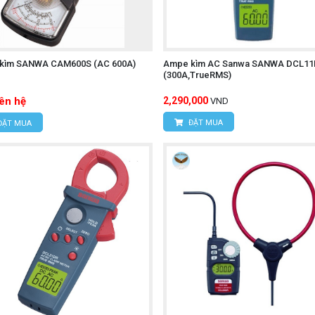
kìm SANWA CAM600S (AC 600A)
Ampe kìm AC Sanwa SANWA DCL11
(300A,TrueRMS)
iên hệ
2,290,000
VND
ĐẶT MUA
ĐẶT MUA