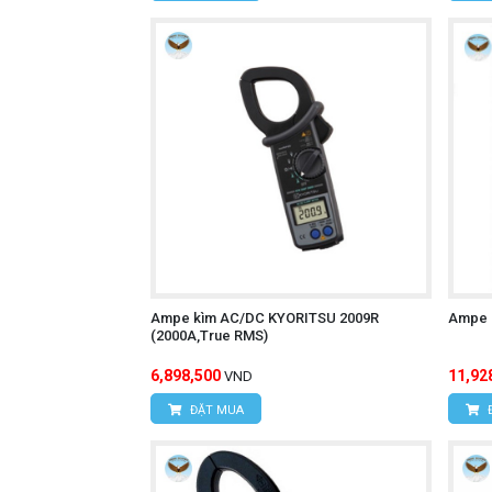
Ampe kìm AC/DC KYORITSU 2009R
Ampe 
(2000A,True RMS)
6,898,500
11,92
VND
ĐẶT MUA