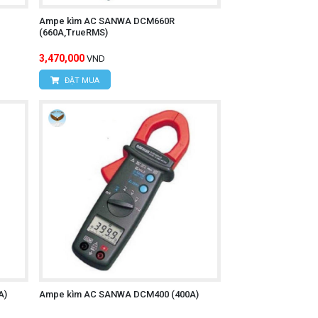
Ampe kìm AC SANWA DCM660R
(660A,TrueRMS)
3,470,000
VND
ĐẶT MUA
A)
Ampe kìm AC SANWA DCM400 (400A)