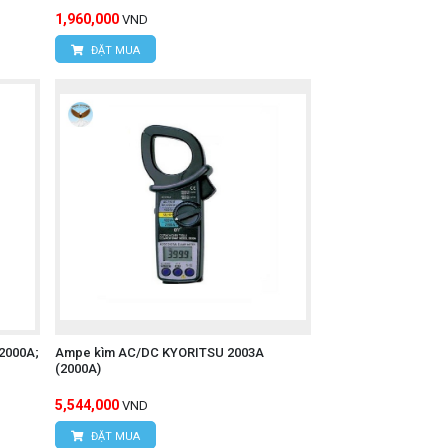
1,960,000
VND
ĐẶT MUA
2000A;
Ampe kìm AC/DC KYORITSU 2003A
(2000A)
5,544,000
VND
ĐẶT MUA