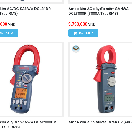
kìm AC/DC SANWA DCL31DR
Ampe kìm AC dây đo mềm SANWA
,True RMS)
DCL3000R (3000A,TrueRMS)
,000
5,750,000
VND
VND
ĐẶT MUA
ĐẶT MUA
kìm AC/DC SANWA DCM2000DR
Ampe kìm AC SANWA DCM60R (600
A,True RMS)