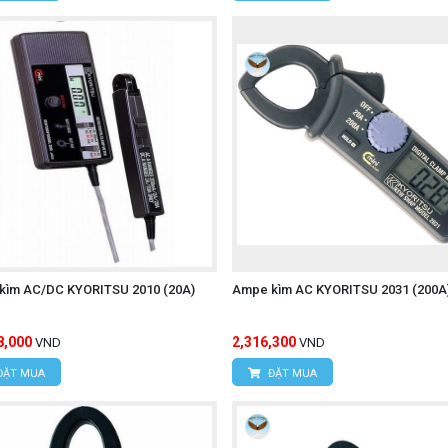
kìm AC/DC KYORITSU 2010 (20A)
Ampe kìm AC KYORITSU 2031 (200A
8,000
2,316,300
VND
VND
ĐẶT MUA
ĐẶT MUA