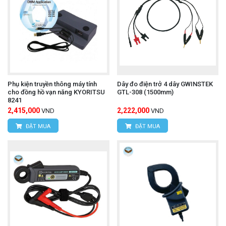
Phụ kiện truyền thông máy tính
Dây đo điện trở 4 dây GWINSTEK
cho đồng hồ vạn năng KYORITSU
GTL-308 (1500mm)
8241
2,415,000
2,222,000
VND
VND
ĐẶT MUA
ĐẶT MUA