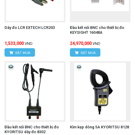
HÙNG NGUYÊN TECH - TP HỒ CHÍ MINH
Địa chỉ:
D7/6B đường Dương Đình Cúc, Xã Tân
Dây đo LCR EXTECH LCR203
Đầu kết nối BNC cho thiết bị đo
KEYSIGHT 16048A
Kiên, Huyện Bình Chánh, TP. Hồ Chí Minh.
1,533,000
24,970,000
VND
VND
Hotline: 0934.616.395
ĐẶT MUA
ĐẶT MUA
Email:
vantien2307@gmail.com
Website:
www.hungnguyentech.vn
Máy đo nhiệt độ bằng hồng ngoại
Xem thêm:
FLUKE 566
Đầu kết nối BNC cho thiết bị đo
Kìm kẹp dòng 5A KYORITSU 8128
KYORITSU dây đo 8302