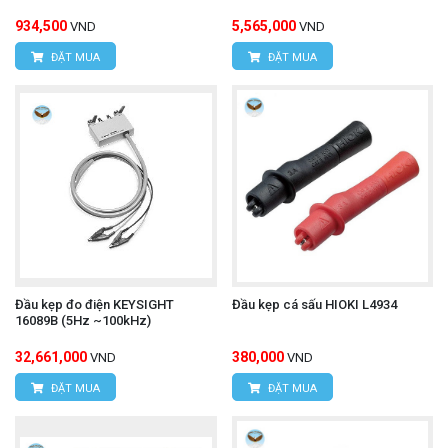
934,500
5,565,000
VND
VND
ĐẶT MUA
ĐẶT MUA
Đầu kẹp đo điện KEYSIGHT
Đầu kẹp cá sấu HIOKI L4934
16089B (5Hz ~100kHz)
32,661,000
380,000
VND
VND
ĐẶT MUA
ĐẶT MUA