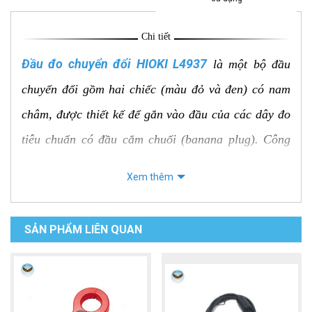
Chi tiết
Đầu đo chuyển đổi HIOKI L4937
là một bộ đầu
chuyển đổi gồm hai chiếc (màu đỏ và đen) có nam
châm, được thiết kế để gắn vào đầu của các dây đo
tiêu chuẩn có đầu cắm chuối (banana plug). Công
dụng chính của nó là tạo ra một điểm tiếp xúc từ
Xem thêm
tính, giúp cố định đầu dò vào các điểm đo bằng kim
loại (như đầu vít M6, thanh cái, hoặc các chi tiết
SẢN PHẨM LIÊN QUAN
kim loại khác) mà không cần phải dùng tay giữ,
tăng sự tiện lợi và an toàn.