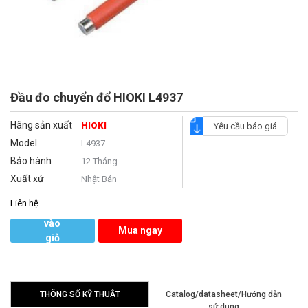
Đầu đo chuyển đổ HIOKI L4937
Hãng sản xuất
HIOKI
Yêu cầu báo giá
Model
L4937
Bảo hành
12 Tháng
Xuất xứ
Nhật Bản
Liên hệ
Thêm
vào
Mua ngay
giỏ
hàng
THÔNG SỐ KỸ THUẬT
Catalog/datasheet/Hướng dẫn
sử dụng