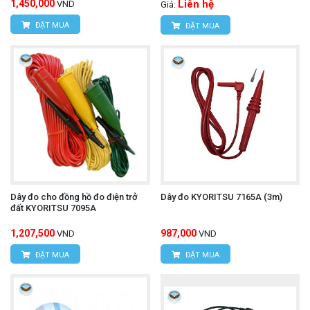
1,450,000
Liên hệ
VND
Giá:
ĐẶT MUA
ĐẶT MUA
Dây đo cho đồng hồ đo điện trở
Dây đo KYORITSU 7165A (3m)
đất KYORITSU 7095A
1,207,500
987,000
VND
VND
ĐẶT MUA
ĐẶT MUA