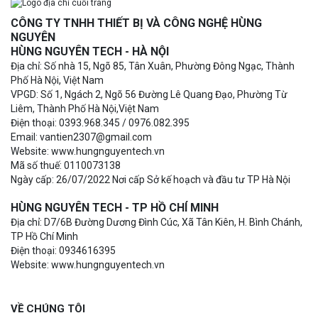
CÔNG TY TNHH THIẾT BỊ VÀ CÔNG NGHỆ HÙNG
NGUYÊN
HÙNG NGUYÊN TECH - HÀ NỘI
Địa chỉ: Số nhà 15, Ngõ 85, Tân Xuân, Phường Đông Ngạc, Thành
Phố Hà Nội, Việt Nam
VPGD: Số 1, Ngách 2, Ngõ 56 Đường Lê Quang Đạo, Phường Từ
Liêm, Thành Phố Hà Nội,Việt Nam
Điện thoại: 0393.968.345 / 0976.082.395
Email: vantien2307@gmail.com
Website: www.hungnguyentech.vn
Mã số thuế: 0110073138
Ngày cấp: 26/07/2022 Nơi cấp Sở kế hoạch và đầu tư TP Hà Nội
HÙNG NGUYÊN TECH - TP HỒ CHÍ MINH
Địa chỉ: D7/6B Đường Dương Đình Cúc, Xã Tân Kiên, H. Bình Chánh,
TP Hồ Chí Minh
Điện thoại: 0934616395
Website: www.hungnguyentech.vn
VỀ CHÚNG TÔI