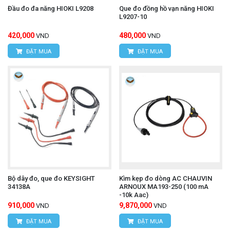
kim loại phẳng.
Đầu đo đa năng HIOKI L9208
Que đo đồng hồ vạn năng HIOKI
L9207-10
Tiêu chuẩn an toàn: CAT III 1000V. Tiêu chuẩn
420,000
480,000
VND
VND
này cho thấy L4937 an toàn để sử dụng trong môi
ĐẶT MUA
ĐẶT MUA
trường điện công nghiệp, trên các bảng phân phối
và các thiết bị cố định.
Dòng điện tối đa: Dòng điện định mức cho phép
của adapter không được chỉ rõ cụ thể trên mọi
nguồn, nhưng nó được thiết kế để làm việc với
các dây đo và đồng hồ vạn năng có khả năng đo
dòng điện.
Bộ dây đo, que đo KEYSIGHT
Kìm kẹp đo dòng AC CHAUVIN
34138A
ARNOUX MA193-250 (100 mA
-10k Aac)
Máy đo nhiệt độ bằng hồng
Tìm hiểu thêm:
910,000
9,870,000
VND
VND
ĐẶT MUA
ĐẶT MUA
ngoại FLUKE 59 MAX