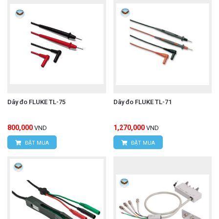
CÔNG TY TNHH THIẾT BỊ VÀ CÔNG NGHỆ
HÙNG NGUYÊN
HÙNG NGUYÊN TECH - HÀ NỘI
Địa chỉ:
Số 15, ngõ 85 Tân Xuân, P. Xuân Đỉnh,
Dây đo FLUKE TL-75
Dây đo FLUKE TL-71
Q. Bắc Từ Liêm, TP. Hà Nội.
800,000
1,270,000
VND
VND
VPDG:
Số 20D, ngõ 16/28 Đỗ Xuân Hợp, P. Mỹ
ĐẶT MUA
ĐẶT MUA
Đình 1, Q.Nam Từ Liêm, TP. Hà Nội
Hotline: 0393.968.345 / 0976.082.395
Email:
vantien2307@gmail.com
Website:
www.hungnguyentech.vn