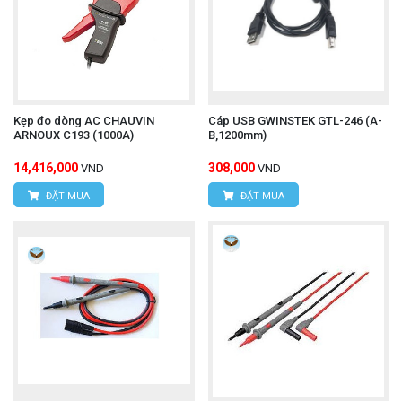
Các đặc điểm nổi bật và thông số kỹ
thuật chính
Loại phụ kiện: Bộ đầu chuyển đổi từ tính
(Magnetic Adapter Set).
Kẹp đo dòng AC CHAUVIN
Cáp USB GWINSTEK GTL-246 (A-
ARNOUX C193 (1000A)
B,1200mm)
Màu sắc: Đỏ và Đen.
14,416,000
308,000
VND
VND
Mục đích sử dụng: Gắn vào đầu của các dây dẫn
ĐẶT MUA
ĐẶT MUA
kiểm tra (test leads) có đầu cắm chuối 4mm, đặc
biệt là các dây đo của Hioki như L4930 hoặc
L4940.
Đường kính: Khoảng ϕ7 mm (0.43 inch).
Khả năng tương thích vít: Tương thích với các
đầu vít pan M6 (M6 pan screws) hoặc các bề mặt