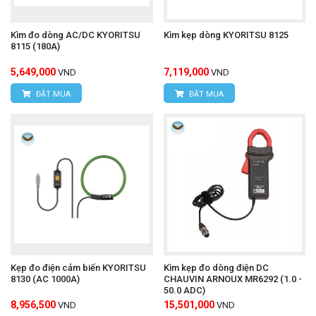
Kìm đo dòng AC/DC KYORITSU
Kìm kẹp dòng KYORITSU 8125
8115 (180A)
5,649,000
7,119,000
VND
VND
ĐẶT MUA
ĐẶT MUA
Kẹp đo điện cảm biến KYORITSU
Kìm kẹp đo dòng điện DC
8130 (AC 1000A)
CHAUVIN ARNOUX MR6292 (1.0 -
50.0 ADC)
8,956,500
15,501,000
VND
VND