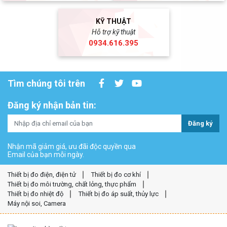
KỸ THUẬT
Hỗ trợ kỹ thuật
0934.616.395
Tìm chúng tôi trên
Đăng ký nhận bản tin:
Đăng ký
Nhận mã giảm giá, ưu đãi độc quyền qua
Email của bạn mỗi ngày.
Thiết bị đo điện, điện tử
Thiết bị đo cơ khí
Thiết bị đo môi trường, chất lỏng, thực phẩm
Thiết bị đo nhiệt độ
Thiết bị đo áp suất, thủy lực
Máy nội soi, Camera