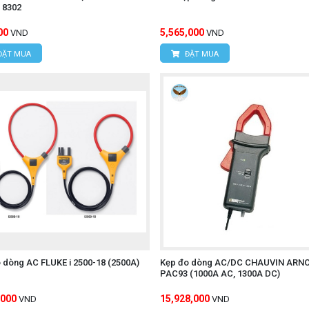
 8302
00
5,565,000
VND
VND
ĐẶT MUA
ĐẶT MUA
 dòng AC FLUKE i 2500-18 (2500A)
Kẹp đo dòng AC/DC CHAUVIN ARN
PAC93 (1000A AC, 1300A DC)
,000
15,928,000
VND
VND