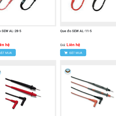
o SEW AL-28-5
Que đo SEW AL-11-5
iên hệ
Liên hệ
Giá:
ĐẶT MUA
ĐẶT MUA