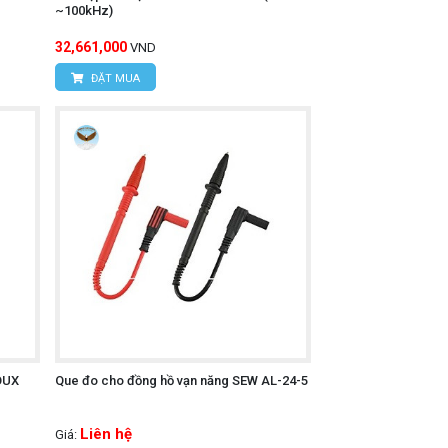
~100kHz)
32,661,000
VND
ĐẶT MUA
OUX
Que đo cho đồng hồ vạn năng SEW AL-24-5
Liên hệ
Giá: