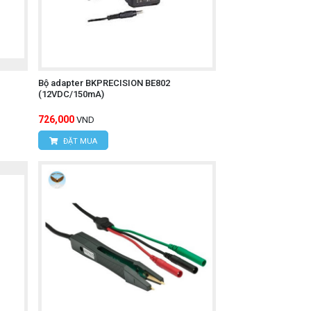
Bộ adapter BKPRECISION BE802
(12VDC/150mA)
726,000
VND
ĐẶT MUA