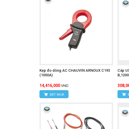
Kẹp đo dòng AC CHAUVIN ARNOUX C193
Cáp U
(1000A)
B,120
14,416,000
308,0
VND
ĐẶT MUA