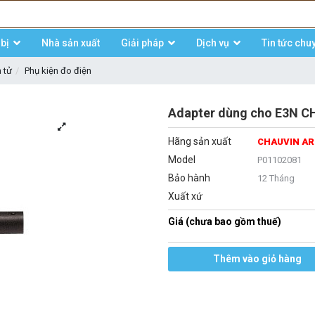
bị
Nhà sản xuất
Giải pháp
Dịch vụ
Tin tức chu
n tử
Phụ kiện đo điện
Adapter dùng cho E3N 
Hãng sản xuất
CHAUVIN A
Model
P01102081
Bảo hành
12 Tháng
Xuất xứ
Giá (chưa bao gồm thuế)
Thêm vào giỏ hàng