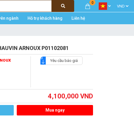
0
yên ngành
Hỗ trợ khách hàng
Liên hệ
CHAUVIN ARNOUX P01102081
RNOUX
Yêu cầu báo giá
4,100,000
VND
Mua ngay