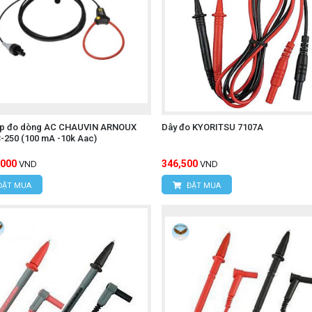
ẹp đo dòng AC CHAUVIN ARNOUX
Dây đo KYORITSU 7107A
-250 (100 mA -10k Aac)
,000
346,500
VND
VND
ĐẶT MUA
ĐẶT MUA