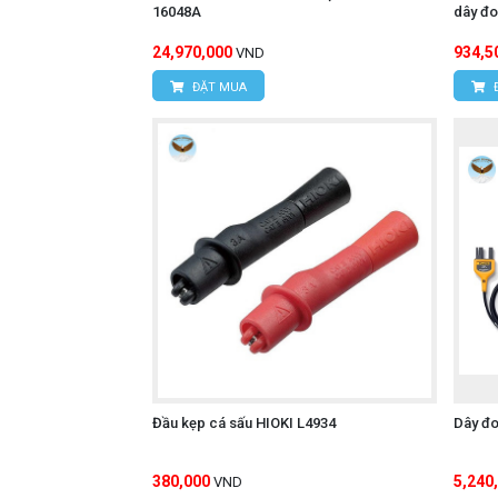
16048A
dây đo
24,970,000
934,5
VND
ĐẶT MUA
Đầu kẹp cá sấu HIOKI L4934
Dây đo
380,000
5,240
VND