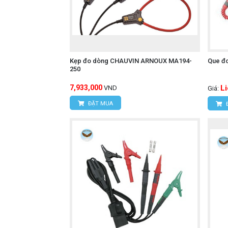
Kẹp đo dòng CHAUVIN ARNOUX MA194-
Que đ
250
7,933,000
L
VND
Giá:
ĐẶT MUA