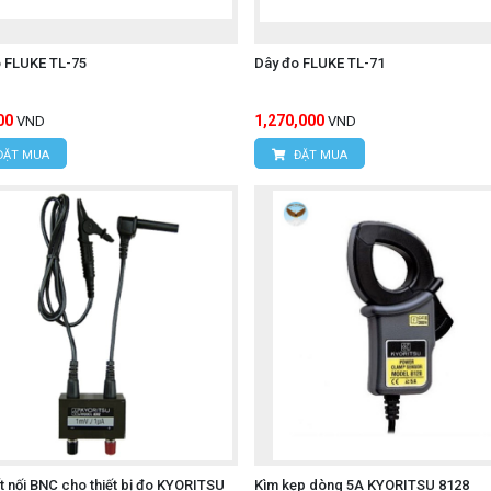
 FLUKE TL-75
Dây đo FLUKE TL-71
00
1,270,000
VND
VND
ĐẶT MUA
ĐẶT MUA
t nối BNC cho thiết bị đo KYORITSU
Kìm kẹp dòng 5A KYORITSU 8128