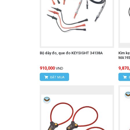
Bộ dây đo, que đo KEYSIGHT 34138A
Kìm k
MA193
910,000
9,870
VND
ĐẶT MUA