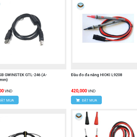
SB GWINSTEK GTL-246 (A-
Đầu đo đa năng HIOKI L9208
0mm)
00
420,000
VND
VND
ĐẶT MUA
ĐẶT MUA