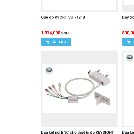
Que đo KYORITSU 7121B
Dây đo
1,974,000
800,0
VND
ĐẶT MUA
Đầu kết nối BNC cho thiết bị đo KEYSIGHT
Đầu kế