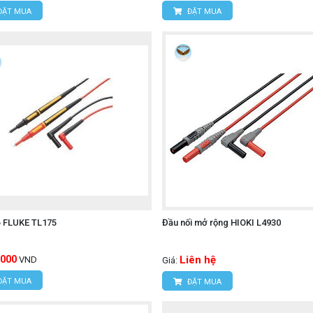
ĐẶT MUA
ĐẶT MUA
o FLUKE TL175
Đầu nối mở rộng HIOKI L4930
,000
Liên hệ
VND
Giá:
ĐẶT MUA
ĐẶT MUA