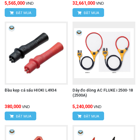
5,565,000
32,661,000
VND
VND
ĐẶT MUA
ĐẶT MUA
Đầu kẹp cá sấu HIOKI L4934
Dây đo dòng AC FLUKE i 2500-18
(2500A)
380,000
5,240,000
VND
VND
ĐẶT MUA
ĐẶT MUA