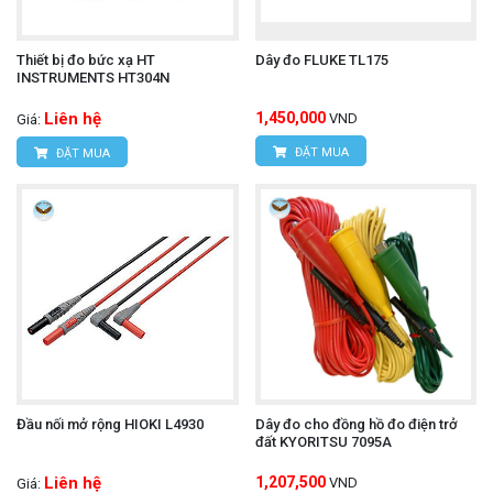
Thiết bị đo bức xạ HT
Dây đo FLUKE TL175
INSTRUMENTS HT304N
Liên hệ
1,450,000
VND
Giá:
ĐẶT MUA
ĐẶT MUA
Đầu nối mở rộng HIOKI L4930
Dây đo cho đồng hồ đo điện trở
đất KYORITSU 7095A
Liên hệ
1,207,500
VND
Giá: