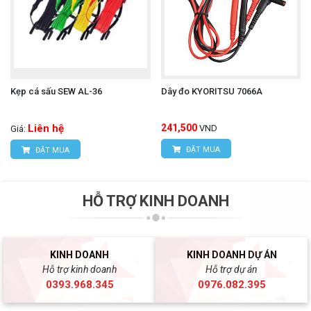
Kẹp cá sấu SEW AL-36
Dây đo KYORITSU 7066A
Liên hệ
241,500
VND
Giá:
ĐẶT MUA
ĐẶT MUA
HỖ TRỢ KINH DOANH
KINH DOANH
KINH DOANH DỰ ÁN
Hỗ trợ kinh doanh
Hỗ trợ dự án
0393.968.345
0976.082.395