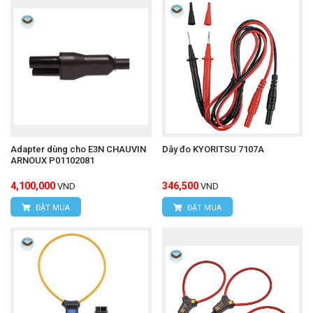
thiết bị điện.
Kiểm tra dây đo trước khi sử dụng để đảm bảo
không bị hư hỏng.
Khi sử dụng ở CAT IV 600 V, CAT III 1000 V
cần phải sử dụng nắp bảo vệ.
Hy vọng những thông tin trên sẽ giúp bạn hiểu rõ
Adapter dùng cho E3N CHAUVIN
Dây đo KYORITSU 7107A
ARNOUX P01102081
dây đo
hơn về dây đo Fluke TL-75. Để mua được
4,100,000
346,500
VND
VND
FLUKE TL-75
chính hãng, quý khách hãy liên hệ
ĐẶT MUA
ĐẶT MUA
trực tiếp với chúng tôi:
CÔNG TY TNHH THIẾT BỊ VÀ CÔNG NGHỆ
HÙNG NGUYÊN
HÙNG NGUYÊN TECH - HÀ NỘI