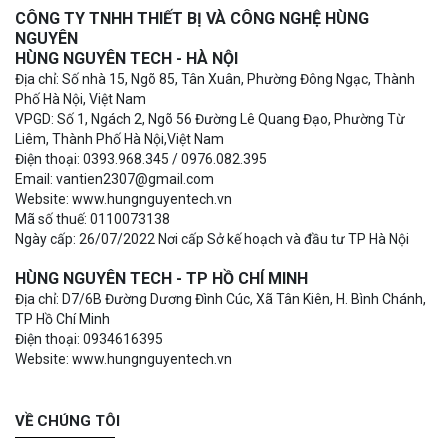
CÔNG TY TNHH THIẾT BỊ VÀ CÔNG NGHỆ HÙNG
NGUYÊN
HÙNG NGUYÊN TECH - HÀ NỘI
Địa chỉ: Số nhà 15, Ngõ 85, Tân Xuân, Phường Đông Ngạc, Thành
Phố Hà Nội, Việt Nam
VPGD: Số 1, Ngách 2, Ngõ 56 Đường Lê Quang Đạo, Phường Từ
Liêm, Thành Phố Hà Nội,Việt Nam
Điện thoại: 0393.968.345 / 0976.082.395
Email: vantien2307@gmail.com
Website: www.hungnguyentech.vn
Mã số thuế: 0110073138
Ngày cấp: 26/07/2022 Nơi cấp Sở kế hoạch và đầu tư TP Hà Nội
HÙNG NGUYÊN TECH - TP HỒ CHÍ MINH
Địa chỉ: D7/6B Đường Dương Đình Cúc, Xã Tân Kiên, H. Bình Chánh,
TP Hồ Chí Minh
Điện thoại: 0934616395
Website: www.hungnguyentech.vn
VỀ CHÚNG TÔI