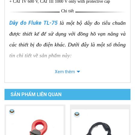
+ CAT IV 600 V, CAT III 1000 V only with protective cap
Chi tiết
Dây đo Fluke TL-75
là một bộ dây đo tiêu chuẩn
được thiết kế để sử dụng với đồng hồ vạn năng và
các thiết bị đo điện khác. Dưới đây là một số thông
tin chi tiết về sản phẩm này:
Đặc điểm nổi bật:
Xem thêm
Thiết kế tiện lợi:
TL-75 kết hợp dây đo và đầu dò trong một thiết
SẢN PHẨM LIÊN QUAN
kế tiện lợi, giúp người dùng dễ dàng thực hiện
các phép đo.
Tay cầm thoải mái, cách điện bằng PVC, đảm bảo
an toàn và dễ sử dụng.