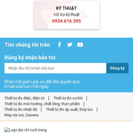
KỸ THUẬT
Hỗ trợ kỹ thuật
0934.616.395
Tìm chúng tôi trên
Đăng ký nhận bản tin:
Đăng ký
Nhận mã giảm giá, ưu đãi độc quyền qua
Email của bạn mỗi ngày.
Thiết bị đo điện, điện tử
Thiết bị đo cơ khí
Thiết bị đo môi trường, chất lỏng, thực phẩm
Thiết bị đo nhiệt độ
Thiết bị đo áp suất, thủy lực
Máy nội soi, Camera