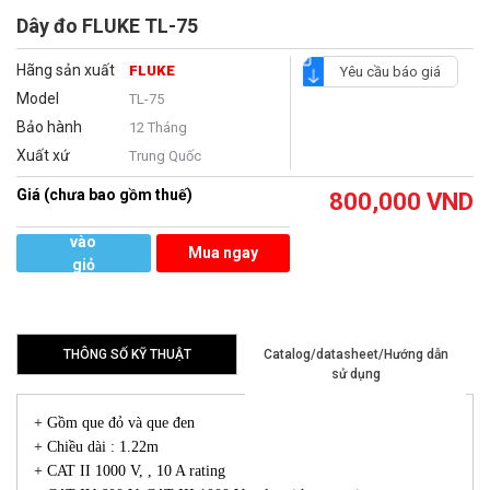
Dây đo FLUKE TL-75
Hãng sản xuất
FLUKE
Yêu cầu báo giá
Model
TL-75
Bảo hành
12 Tháng
Xuất xứ
Trung Quốc
Giá (chưa bao gồm thuế)
800,000
VND
Thêm
vào
Mua ngay
giỏ
hàng
THÔNG SỐ KỸ THUẬT
Catalog/datasheet/Hướng dẫn
sử dụng
+ Gồm que đỏ và que đen
+ Chiều dài : 1.22m
+ CAT II 1000 V, , 10 A rating