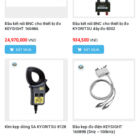
Đầu kết nối BNC cho thiết bị đo
Đầu kết nối BNC cho thiết bị đo
KEYSIGHT 16048A
KYORITSU dây đo 8302
24,970,000
934,500
VND
VND
ĐẶT MUA
ĐẶT MUA
Kìm kẹp dòng 5A KYORITSU 8128
Đầu kẹp đo điện KEYSIGHT
16089B (5Hz ~100kHz)