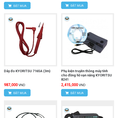
ĐẶT MUA
ĐẶT MUA
Dây đo KYORITSU 7165A (3m)
Phụ kiện truyền thông máy tính
cho đồng hồ vạn năng KYORITSU
8241
987,000
2,415,000
VND
VND
ĐẶT MUA
ĐẶT MUA