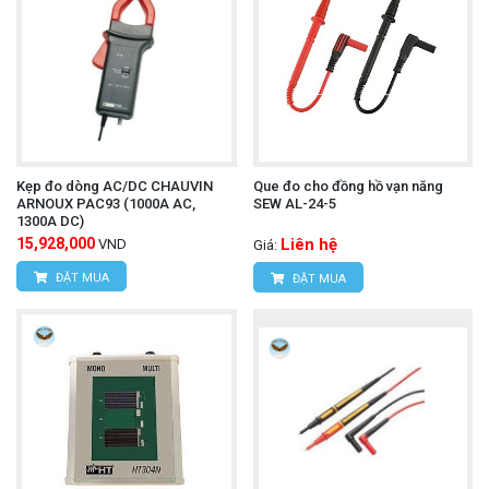
Kẹp đo dòng AC/DC CHAUVIN
Que đo cho đồng hồ vạn năng
ARNOUX PAC93 (1000A AC,
SEW AL-24-5
1300A DC)
15,928,000
Liên hệ
VND
Giá:
ĐẶT MUA
ĐẶT MUA