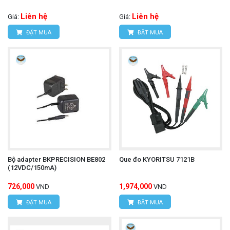
Website:
www.hungnguyentech.vn
Liên hệ
Liên hệ
Giá:
Máy đo khoảng cách UNI-T
Giá:
Tham khảo thêm:
ĐẶT MUA
ĐẶT MUA
LM100A
Bộ adapter BKPRECISION BE802
Que đo KYORITSU 7121B
(12VDC/150mA)
726,000
1,974,000
VND
VND
ĐẶT MUA
ĐẶT MUA