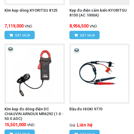
Kìm kẹp dòng KYORITSU 8125
Kẹp đo điện cảm biến KYORITSU
8130 (AC 1000A)
7,119,000
8,956,500
VND
VND
ĐẶT MUA
ĐẶT MUA
Kìm kẹp đo dòng điện DC
Đầu đo HIOKI 9770
CHAUVIN ARNOUX MR6292 (1.0 -
50.0 ADC)
15,501,000
Liên hệ
VND
Giá: