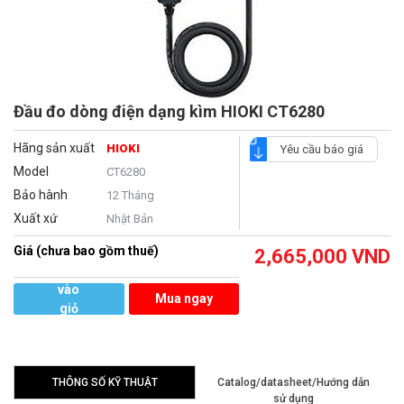
Đầu đo dòng điện dạng kìm HIOKI CT6280
Hãng sản xuất
HIOKI
Yêu cầu báo giá
Model
CT6280
Bảo hành
12 Tháng
Xuất xứ
Nhật Bản
Giá (chưa bao gồm thuế)
2,665,000
VND
Thêm
vào
Mua ngay
giỏ
hàng
THÔNG SỐ KỸ THUẬT
Catalog/datasheet/Hướng dẫn
sử dụng