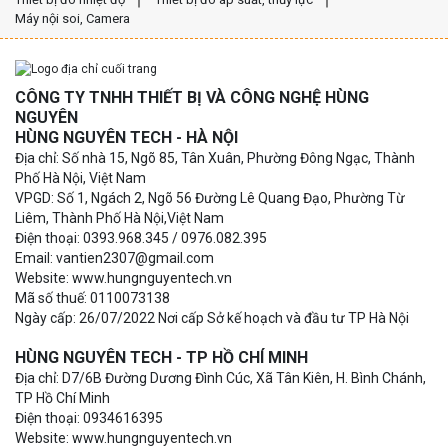
Máy nội soi, Camera
CÔNG TY TNHH THIẾT BỊ VÀ CÔNG NGHỆ HÙNG
NGUYÊN
HÙNG NGUYÊN TECH - HÀ NỘI
Địa chỉ: Số nhà 15, Ngõ 85, Tân Xuân, Phường Đông Ngạc, Thành
Phố Hà Nội, Việt Nam
VPGD: Số 1, Ngách 2, Ngõ 56 Đường Lê Quang Đạo, Phường Từ
Liêm, Thành Phố Hà Nội,Việt Nam
Điện thoại: 0393.968.345 / 0976.082.395
Email: vantien2307@gmail.com
Website: www.hungnguyentech.vn
Mã số thuế: 0110073138
Ngày cấp: 26/07/2022 Nơi cấp Sở kế hoạch và đầu tư TP Hà Nội
HÙNG NGUYÊN TECH - TP HỒ CHÍ MINH
Địa chỉ: D7/6B Đường Dương Đình Cúc, Xã Tân Kiên, H. Bình Chánh,
TP Hồ Chí Minh
Điện thoại: 0934616395
Website: www.hungnguyentech.vn