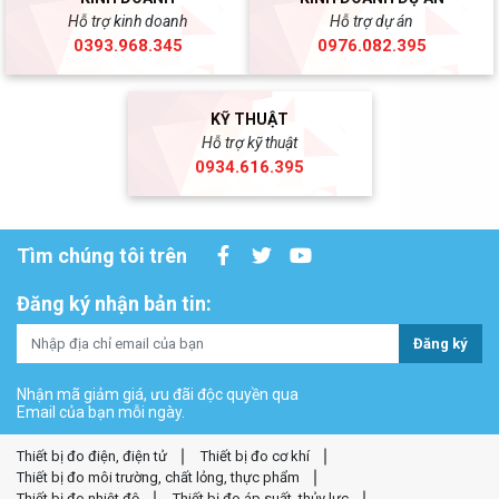
Hỗ trợ kinh doanh
Hỗ trợ dự án
0393.968.345
0976.082.395
KỸ THUẬT
Hỗ trợ kỹ thuật
0934.616.395
Tìm chúng tôi trên
Đăng ký nhận bản tin:
Đăng ký
Nhận mã giảm giá, ưu đãi độc quyền qua
Email của bạn mỗi ngày.
Thiết bị đo điện, điện tử
Thiết bị đo cơ khí
Thiết bị đo môi trường, chất lỏng, thực phẩm
Thiết bị đo nhiệt độ
Thiết bị đo áp suất, thủy lực