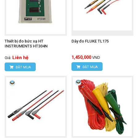
Thiết bị đo bức xạ HT
Dây đo FLUKE TL175
INSTRUMENTS HT304N
Liên hệ
1,450,000
VND
Giá:
ĐẶT MUA
ĐẶT MUA