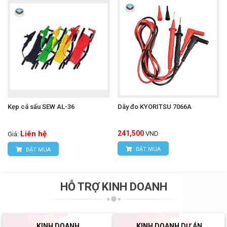
Kẹp cá sấu SEW AL-36
Dây đo KYORITSU 7066A
Liên hệ
241,500
VND
Giá:
ĐẶT MUA
ĐẶT MUA
HỖ TRỢ KINH DOANH
KINH DOANH
KINH DOANH DỰ ÁN