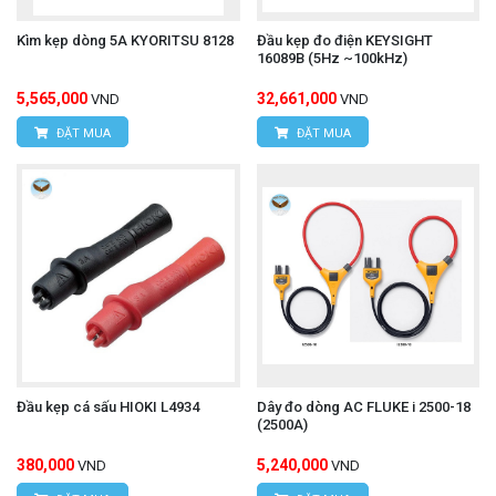
để kết hợp với đồng hồ kẹp Hioki tương thích của
Kìm kẹp dòng 5A KYORITSU 8128
Đầu kẹp đo điện KEYSIGHT
bạn.
16089B (5Hz ~100kHz)
5,565,000
32,661,000
VND
VND
Thông tin liên hệ:
ĐẶT MUA
ĐẶT MUA
CÔNG TY TNHH THIẾT BỊ VÀ CÔNG NGHỆ
HÙNG NGUYÊN
HÙNG NGUYÊN TECH - HÀ NỘI
Địa chỉ:
Số 15, ngõ 85 Tân Xuân, P. Xuân Đỉnh,
Đầu kẹp cá sấu HIOKI L4934
Dây đo dòng AC FLUKE i 2500-18
Q. Bắc Từ Liêm, TP. Hà Nội.
(2500A)
VPDG:
Số 20D, ngõ 16/28 Đỗ Xuân Hợp, P. Mỹ
380,000
5,240,000
VND
VND