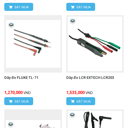
điện xoay chiều có cường độ rất cao (lên đến
ĐẶT MUA
ĐẶT MUA
4200A) mà các kìm kẹp truyền thống (thường chỉ
đến 1000A hoặc 2000A) không thể đo được.
Tiếp cận dễ dàng trong không gian hẹp: Thiết kế
linh hoạt cho phép luồn lách qua các vị trí khó
tiếp cận, các tủ điện chật hẹp, hoặc các khu vực
có nhiều dây dẫn rối.
Đo bó cáp/thanh cái: Khả năng ôm vòng kẹp lớn
Dây đo FLUKE TL-71
Dây đo LCR EXTECH LCR203
(130mm) giúp đo được các bó cáp hoặc thanh cái
1,270,000
1,533,000
VND
VND
(busbars) có đường kính lớn, hoặc đo tổng dòng
ĐẶT MUA
ĐẶT MUA
điện của nhiều dây cùng một lúc.
An toàn: Phương pháp đo không tiếp xúc (dù là
kẹp hay vòng linh hoạt) luôn an toàn hơn so với