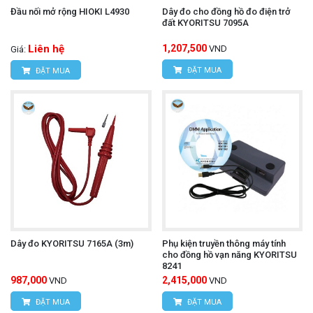
Đầu nối mở rộng HIOKI L4930
Dây đo cho đồng hồ đo điện trở
đất KYORITSU 7095A
Liên hệ
1,207,500
VND
Giá:
ĐẶT MUA
ĐẶT MUA
Dây đo KYORITSU 7165A (3m)
Phụ kiện truyền thông máy tính
cho đồng hồ vạn năng KYORITSU
8241
987,000
2,415,000
VND
VND
ĐẶT MUA
ĐẶT MUA