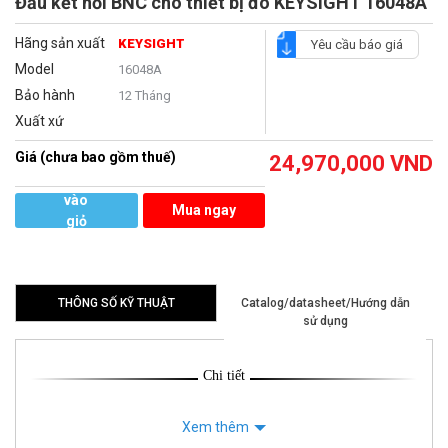
Đầu kết nối BNC cho thiết bị đo KEYSIGHT 16048A
Hãng sản xuất
KEYSIGHT
Yêu cầu báo giá
Model
16048A
Bảo hành
12 Tháng
Xuất xứ
Giá (chưa bao gồm thuế)
24,970,000
VND
Thêm
vào
Mua ngay
giỏ
hàng
THÔNG SỐ KỸ THUẬT
Catalog/datasheet/Hướng dẫn
sử dụng
Chi tiết
Xem thêm