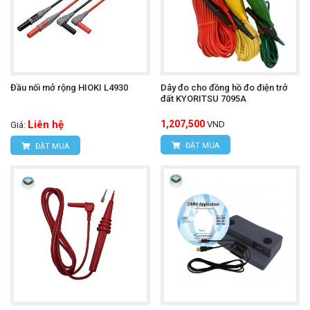
Đầu nối mở rộng HIOKI L4930
Dây đo cho đồng hồ đo điện trở
đất KYORITSU 7095A
Liên hệ
1,207,500
VND
Giá:
ĐẶT MUA
ĐẶT MUA