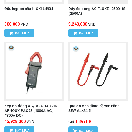
Đầu kẹp cá sấu HIOKI L4934
Dây đo dòng AC FLUKE i 2500-18
(2500A)
380,000
5,240,000
VND
VND
ĐẶT MUA
ĐẶT MUA
Kẹp đo dòng AC/DC CHAUVIN
Que đo cho đồng hồ vạn năng
ARNOUX PAC93 (1000A AC,
SEW AL-24-5
1300A DC)
15,928,000
Liên hệ
VND
Giá:
ĐẶT MUA
ĐẶT MUA