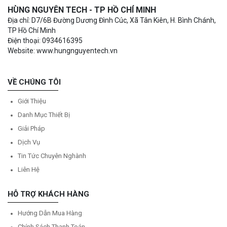
HÙNG NGUYÊN TECH - TP HỒ CHÍ MINH
Địa chỉ: D7/6B Đường Dương Đình Cúc, Xã Tân Kiên, H. Bình Chánh,
TP Hồ Chí Minh
Điện thoại: 0934616395
Website: www.hungnguyentech.vn
VỀ CHÚNG TÔI
Giới Thiệu
Danh Mục Thiết Bị
Giải Pháp
Dịch Vụ
Tin Tức Chuyên Nghành
Liên Hệ
HỖ TRỢ KHÁCH HÀNG
Hướng Dẫn Mua Hàng
Chính Sách Thanh Toán