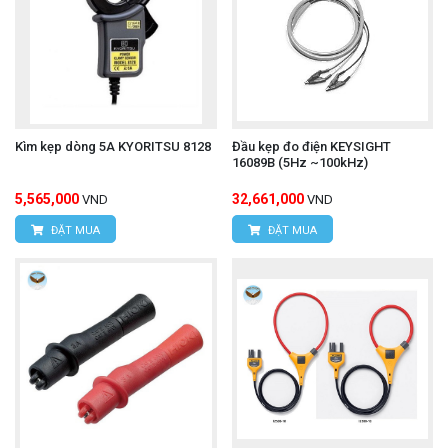
Kìm kẹp dòng 5A KYORITSU 8128
Đầu kẹp đo điện KEYSIGHT
16089B (5Hz ~100kHz)
5,565,000
32,661,000
VND
VND
ĐẶT MUA
ĐẶT MUA