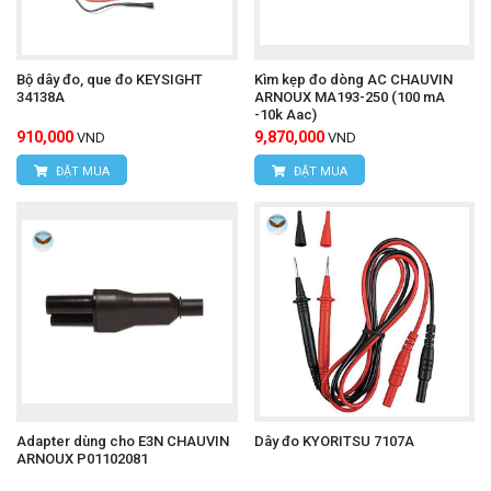
Bộ dây đo, que đo KEYSIGHT
Kìm kẹp đo dòng AC CHAUVIN
34138A
ARNOUX MA193-250 (100 mA
-10k Aac)
910,000
9,870,000
VND
VND
ĐẶT MUA
ĐẶT MUA
Adapter dùng cho E3N CHAUVIN
Dây đo KYORITSU 7107A
ARNOUX P01102081