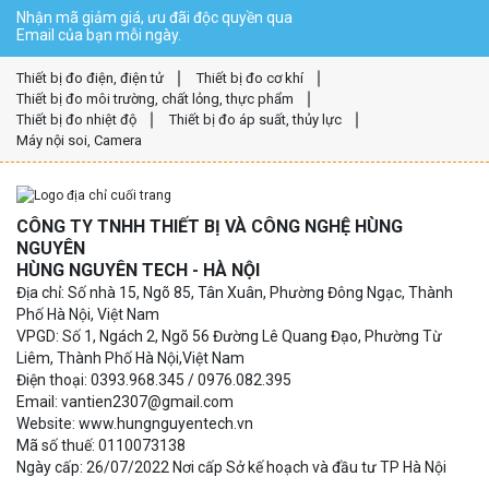
Nhận mã giảm giá, ưu đãi độc quyền qua
Email của bạn mỗi ngày.
Thiết bị đo điện, điện tử
Thiết bị đo cơ khí
Thiết bị đo môi trường, chất lỏng, thực phẩm
Thiết bị đo nhiệt độ
Thiết bị đo áp suất, thủy lực
Máy nội soi, Camera
CÔNG TY TNHH THIẾT BỊ VÀ CÔNG NGHỆ HÙNG
NGUYÊN
HÙNG NGUYÊN TECH - HÀ NỘI
Địa chỉ: Số nhà 15, Ngõ 85, Tân Xuân, Phường Đông Ngạc, Thành
Phố Hà Nội, Việt Nam
VPGD: Số 1, Ngách 2, Ngõ 56 Đường Lê Quang Đạo, Phường Từ
Liêm, Thành Phố Hà Nội,Việt Nam
Điện thoại: 0393.968.345 / 0976.082.395
Email: vantien2307@gmail.com
Website: www.hungnguyentech.vn
Mã số thuế: 0110073138
Ngày cấp: 26/07/2022 Nơi cấp Sở kế hoạch và đầu tư TP Hà Nội