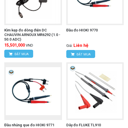
Kìm kẹp đo dòng điện DC
Đầu đo HIOKI 9770
CHAUVIN ARNOUX MR6292 (1.0 -
50.0 ADC)
15,501,000
Liên hệ
VND
Giá:
ĐẶT MUA
ĐẶT MUA
Đầu nhúng que đo HIOKI 9771
Dây đo FLUKE TL910