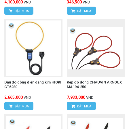
4,100,000
346,500
VND
VND
ĐẶT MUA
ĐẶT MUA
Đầu đo dòng điện dạng kìm HIOKI
Kẹp đo dòng CHAUVIN ARNOUX
CT6280
MA194-250
2,665,000
7,933,000
VND
VND
ĐẶT MUA
ĐẶT MUA