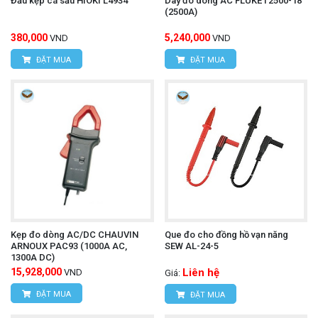
Đầu kẹp cá sấu HIOKI L4934
Dây đo dòng AC FLUKE i 2500-18
(2500A)
380,000
5,240,000
VND
VND
ĐẶT MUA
ĐẶT MUA
Kẹp đo dòng AC/DC CHAUVIN
Que đo cho đồng hồ vạn năng
ARNOUX PAC93 (1000A AC,
SEW AL-24-5
1300A DC)
15,928,000
Liên hệ
VND
Giá:
ĐẶT MUA
ĐẶT MUA