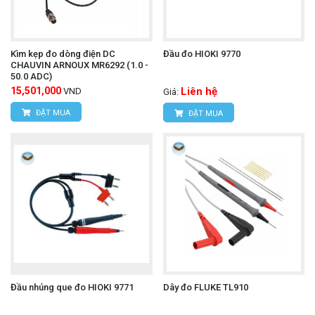
Kìm kẹp đo dòng điện DC
Đầu đo HIOKI 9770
CHAUVIN ARNOUX MR6292 (1.0 -
50.0 ADC)
15,501,000
Liên hệ
VND
Giá:
ĐẶT MUA
ĐẶT MUA
Đầu nhúng que đo HIOKI 9771
Dây đo FLUKE TL910