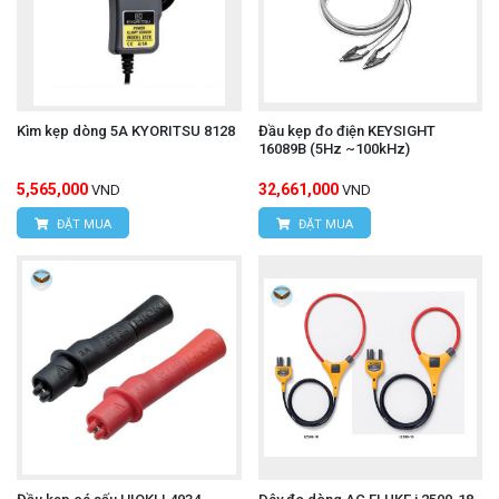
Kìm kẹp dòng 5A KYORITSU 8128
Đầu kẹp đo điện KEYSIGHT
16089B (5Hz ~100kHz)
5,565,000
32,661,000
VND
VND
ĐẶT MUA
ĐẶT MUA