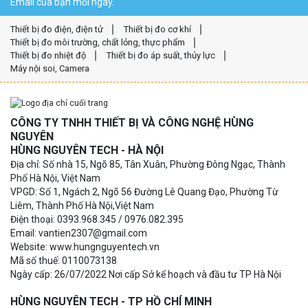
Email của bạn mỗi ngày.
Thiết bị đo điện, điện tử
Thiết bị đo cơ khí
Thiết bị đo môi trường, chất lỏng, thực phẩm
Thiết bị đo nhiệt độ
Thiết bị đo áp suất, thủy lực
Máy nội soi, Camera
CÔNG TY TNHH THIẾT BỊ VÀ CÔNG NGHỆ HÙNG
NGUYÊN
HÙNG NGUYÊN TECH - HÀ NỘI
Địa chỉ: Số nhà 15, Ngõ 85, Tân Xuân, Phường Đông Ngạc, Thành
Phố Hà Nội, Việt Nam
VPGD: Số 1, Ngách 2, Ngõ 56 Đường Lê Quang Đạo, Phường Từ
Liêm, Thành Phố Hà Nội,Việt Nam
Điện thoại: 0393.968.345 / 0976.082.395
Email: vantien2307@gmail.com
Website: www.hungnguyentech.vn
Mã số thuế: 0110073138
Ngày cấp: 26/07/2022 Nơi cấp Sở kế hoạch và đầu tư TP Hà Nội
HÙNG NGUYÊN TECH - TP HỒ CHÍ MINH