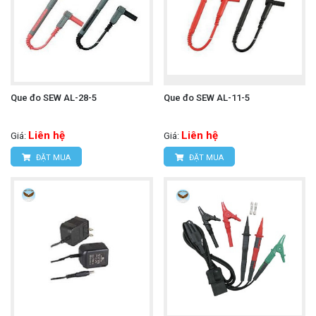
Máy đo khoảng cách UNI-T
Tham khảo thêm:
LM50A
Que đo SEW AL-28-5
Que đo SEW AL-11-5
Liên hệ
Liên hệ
Giá:
Giá:
ĐẶT MUA
ĐẶT MUA