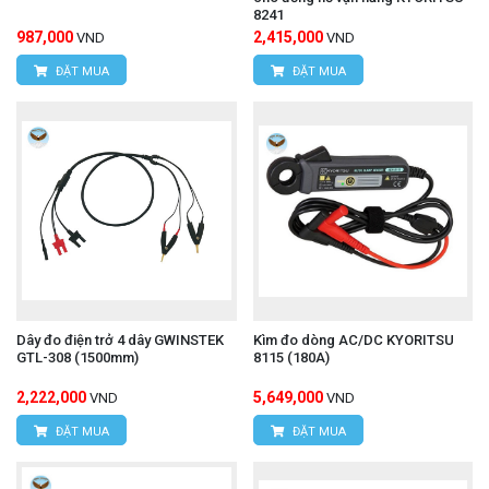
8241
987,000
2,415,000
VND
VND
ĐẶT MUA
ĐẶT MUA
Dây đo điện trở 4 dây GWINSTEK
Kìm đo dòng AC/DC KYORITSU
GTL-308 (1500mm)
8115 (180A)
2,222,000
5,649,000
VND
VND
ĐẶT MUA
ĐẶT MUA