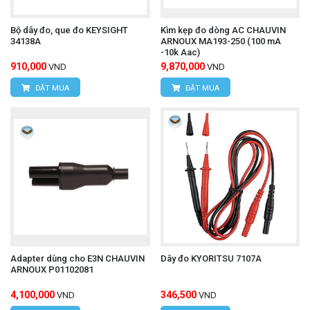
Lợi ích:
Bộ dây đo, que đo KEYSIGHT
Kìm kẹp đo dòng AC CHAUVIN
34138A
ARNOUX MA193-250 (100 mA
Giúp thực hiện các phép đo điện một cách an toàn
-10k Aac)
910,000
9,870,000
VND
VND
và chính xác.
ĐẶT MUA
ĐẶT MUA
Tăng cường hiệu quả công việc.
Dễ dàng sử dụng và bảo quản.
dây đo Fluke TL71 cao cấp FLUKE
Để mua được
TL-71
chính hãng, quý khách hãy liên hệ trực tiếp
với chúng tôi:
CÔNG TY TNHH THIẾT BỊ VÀ CÔNG NGHỆ
HÙNG NGUYÊN
Adapter dùng cho E3N CHAUVIN
Dây đo KYORITSU 7107A
ARNOUX P01102081
HÙNG NGUYÊN TECH - HÀ NỘI
4,100,000
346,500
VND
VND
Địa chỉ:
Số 15, ngõ 85 Tân Xuân, P.Xuân Đỉnh,