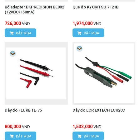
Bộ adapter BKPRECISION BE802
Que đo KYORITSU 7121B
(12VDC/150mA)
726,000
1,974,000
VND
VND
ĐẶT MUA
ĐẶT MUA
Dây đo FLUKE TL-75
Dây đo LCR EXTECH LCR203
800,000
1,533,000
VND
VND
ĐẶT MUA
ĐẶT MUA