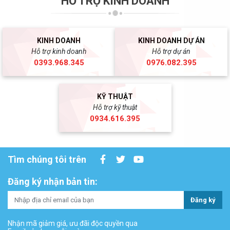
HỖ TRỢ KINH DOANH
KINH DOANH
KINH DOANH DỰ ÁN
Hỗ trợ kinh doanh
Hỗ trợ dự án
0393.968.345
0976.082.395
KỸ THUẬT
Hỗ trợ kỹ thuật
0934.616.395
Tìm chúng tôi trên
Đăng ký nhận bản tin:
Đăng ký
Nhận mã giảm giá, ưu đãi độc quyền qua