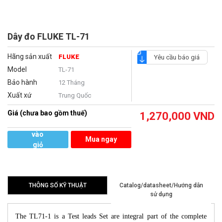
Dây đo FLUKE TL-71
Hãng sản xuất
FLUKE
Yêu cầu báo giá
Model
TL-71
Bảo hành
12 Tháng
Xuất xứ
Trung Quốc
Giá (chưa bao gồm thuế)
1,270,000
VND
Thêm
vào
Mua ngay
giỏ
hàng
THÔNG SỐ KỸ THUẬT
Catalog/datasheet/Hướng dẫn
sử dụng
The TL71-1 is a Test leads Set are integral part of the complete