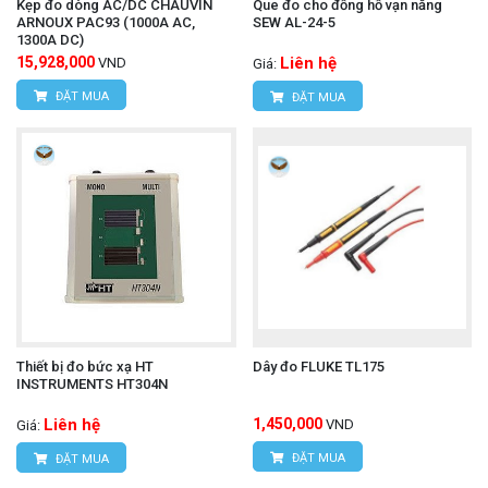
Kẹp đo dòng AC/DC CHAUVIN
Que đo cho đồng hồ vạn năng
ARNOUX PAC93 (1000A AC,
SEW AL-24-5
1300A DC)
15,928,000
Liên hệ
VND
Giá:
ĐẶT MUA
ĐẶT MUA
Thiết bị đo bức xạ HT
Dây đo FLUKE TL175
INSTRUMENTS HT304N
Liên hệ
1,450,000
VND
Giá:
ĐẶT MUA
ĐẶT MUA