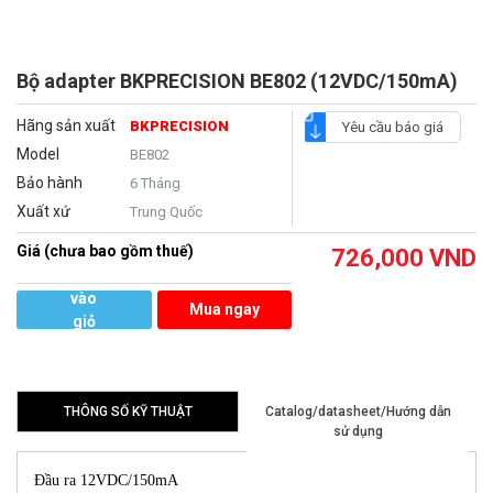
Bộ adapter BKPRECISION BE802 (12VDC/150mA)
Hãng sản xuất
BKPRECISION
Yêu cầu báo giá
Model
BE802
Bảo hành
6 Tháng
Xuất xứ
Trung Quốc
Giá (chưa bao gồm thuế)
726,000
VND
Thêm
vào
Mua ngay
giỏ
hàng
THÔNG SỐ KỸ THUẬT
Catalog/datasheet/Hướng dẫn
sử dụng
Đầu ra 12VDC/150mA