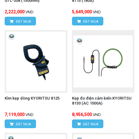
GTL-308 (1500mm)
8115 (180A)
2,222,000
5,649,000
VND
VND
ĐẶT MUA
ĐẶT MUA
Kìm kẹp dòng KYORITSU 8125
Kẹp đo điện cảm biến KYORITSU
8130 (AC 1000A)
7,119,000
8,956,500
VND
VND
ĐẶT MUA
ĐẶT MUA