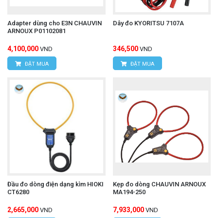
Adapter dùng cho E3N CHAUVIN
Dây đo KYORITSU 7107A
ARNOUX P01102081
4,100,000
346,500
VND
VND
ĐẶT MUA
ĐẶT MUA
Đầu đo dòng điện dạng kìm HIOKI
Kẹp đo dòng CHAUVIN ARNOUX
CT6280
MA194-250
2,665,000
7,933,000
VND
VND