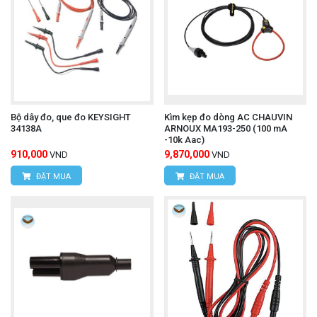
Bộ dây đo, que đo KEYSIGHT
Kìm kẹp đo dòng AC CHAUVIN
34138A
ARNOUX MA193-250 (100 mA
-10k Aac)
910,000
9,870,000
VND
VND
ĐẶT MUA
ĐẶT MUA