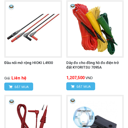
Đầu nối mở rộng HIOKI L4930
Dây đo cho đồng hồ đo điện trở
đất KYORITSU 7095A
Liên hệ
1,207,500
VND
Giá:
ĐẶT MUA
ĐẶT MUA