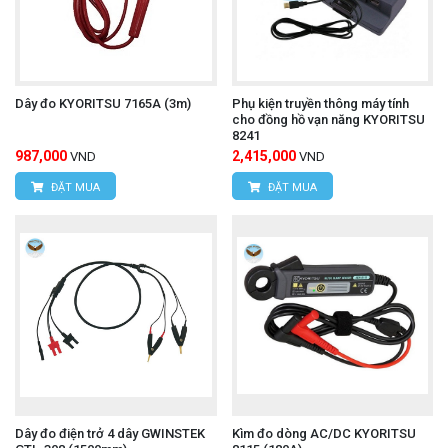
Dây đo KYORITSU 7165A (3m)
Phụ kiện truyền thông máy tính
cho đồng hồ vạn năng KYORITSU
8241
987,000
2,415,000
VND
VND
ĐẶT MUA
ĐẶT MUA
Dây đo điện trở 4 dây GWINSTEK
Kìm đo dòng AC/DC KYORITSU