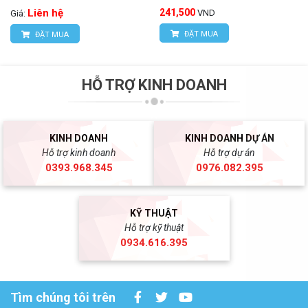
Liên hệ
241,500
VND
Giá:
ĐẶT MUA
ĐẶT MUA
HỖ TRỢ KINH DOANH
KINH DOANH
KINH DOANH DỰ ÁN
Hỗ trợ kinh doanh
Hỗ trợ dự án
0393.968.345
0976.082.395
KỸ THUẬT
Hỗ trợ kỹ thuật
0934.616.395
Tìm chúng tôi trên