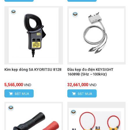
Kìm kẹp dòng 5A KYORITSU 8128
Đầu kẹp đo điện KEYSIGHT
16089B (5Hz ~100kHz)
5,565,000
32,661,000
VND
VND
ĐẶT MUA
ĐẶT MUA