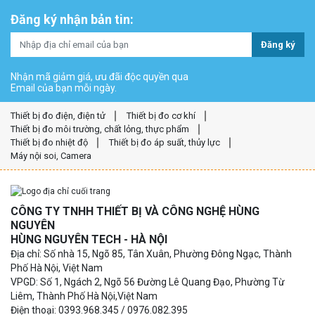
Đăng ký nhận bản tin:
Đăng ký
Nhận mã giảm giá, ưu đãi độc quyền qua
Email của bạn mỗi ngày.
Thiết bị đo điện, điện tử
Thiết bị đo cơ khí
Thiết bị đo môi trường, chất lỏng, thực phẩm
Thiết bị đo nhiệt độ
Thiết bị đo áp suất, thủy lực
Máy nội soi, Camera
CÔNG TY TNHH THIẾT BỊ VÀ CÔNG NGHỆ HÙNG
NGUYÊN
HÙNG NGUYÊN TECH - HÀ NỘI
Địa chỉ: Số nhà 15, Ngõ 85, Tân Xuân, Phường Đông Ngạc, Thành
Phố Hà Nội, Việt Nam
VPGD: Số 1, Ngách 2, Ngõ 56 Đường Lê Quang Đạo, Phường Từ
Liêm, Thành Phố Hà Nội,Việt Nam
Điện thoại: 0393.968.345 / 0976.082.395