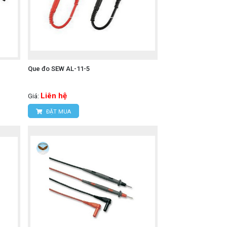
hoạt trong các tủ điện lớn.
6. Mức an toàn CAT IV 300V và CAT III
Que đo SEW AL-11-5
Liên hệ
Giá:
ĐẶT MUA
su, tiêu biểu là:
 ba pha theo thời gian, cung cấp dữ liệu