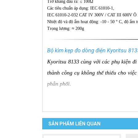
Trở kháng đầu ra: ≤ 100Ω
Các tiêu chuẩn áp dụng: IEC 61010-1,
IEC 61010-2-032 CAT IV 300V / CAT III 600V Ô 
Nhiệt độ và độ ẩm hoạt động: -10 - 50 ° C, độ ẩm
Trọng lượng: ≈ 200g
Bộ kìm kẹp đo dòng điện Kyoritsu 813
Kyoritsu 8133 cùng với các phụ kiện đi
thành công cụ không thể thiếu cho việc
phân phối.
Bộ Kyoritsu 8133-03 bao gồm:
3 x Cảm biến kẹp dòng linh hoạt Kyo
lên đến 3000A và đường kính kẹp l
SẢN PHẨM LIÊN QUAN
Phụ kiện đi kèm: Thường bao gồm tú