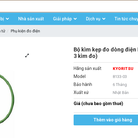
bị
Nhà sản xuất
Giải pháp
Dịch vụ
Tin tức chu
n tử
Phụ kiện đo điện
Bộ kìm kẹp đo dòng điệ
3 kìm đo)
Hãng sản xuất
KYORITSU
Model
8133-03
Bảo hành
6 Tháng
Xuất xứ
Nhật Bản
Giá (chưa bao gồm thuế)
Thêm vào giỏ hàng