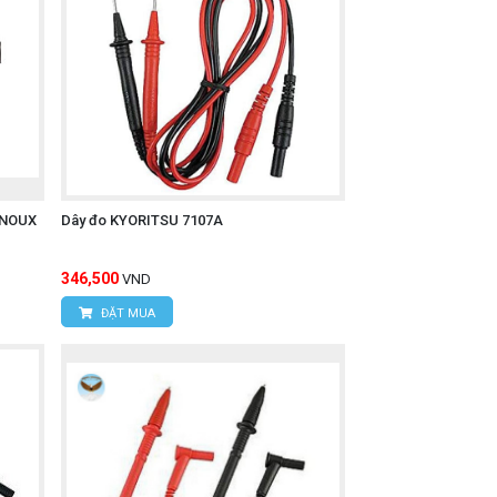
n). Tín hiệu điện áp này sau đó được
RNOUX
Dây đo KYORITSU 7107A
346,500
VND
ĐẶT MUA
công suất phản kháng và hệ số công suất
 các thiết bị đo chính của Kyoritsu.