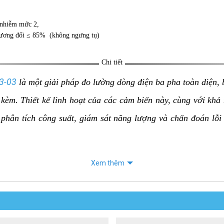
nhiễm mức 2,
 tương đối ≤ 85% (không ngưng tụ)
Chi tiết
3-03
là một giải pháp đo lường dòng điện ba pha toàn diện,
 kèm. Thiết kế linh hoạt của các cảm biến này, cùng với khả
 phân tích công suất, giám sát năng lượng và chẩn đoán lỗi
Xem thêm
ritsu 8133 (Flexible Clamp Sensor): Đây là các cảm biến ri
ên đến Ø170mm.
i đựng chung, đánh dấu cáp và sách hướng dẫn sử dụng.