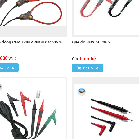
cảm biến, cung cấp đủ khoảng cách làm việc an toàn và linh 
CAT IV 300V / CAT III 600V Pollution Degree 2, IEC 6132
uồn cấp điện chính và các hệ thống phân phối lớn.
o dòng CHAUVIN ARNOUX MA194-
Que đo SEW AL-28-5
ge): AC 5160V (RMS 50/60Hz) trong 5 giây.
,000
Liên hệ
VND
Giá:
ĐẶT MUA
ĐẶT MUA
t động liền mạch với các thiết bị phân tích ba pha của Kyorit
 3 pha 4 dây).
này, bộ 8133-03 cho phép ghi lại đồng thời dòng điện của cả
ải và giám sát dài hạn.