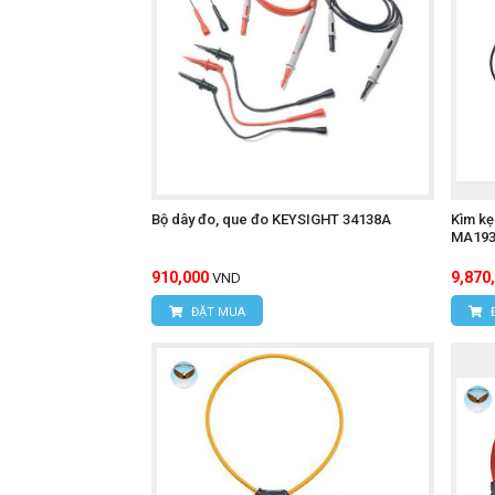
Điện áp đầu ra: AC 500 mV / 3000 
truyền đến thiết bị chính để hiển thị v
Độ chính xác và độ lệch pha cao:
Độ chính xác:
$\pm$1.0% rdg $\pm$0.5 mV (ở tần s
$\pm$1.5% rdg $\pm$0.5 mV (ở dải t
Bộ dây đo, que đo KEYSIGHT 34138A
Kìm k
MA193
Độ lệch pha (Phase Shift):
910,000
9,870
VND
Trong vòng $\pm$2.0° (ở dải tần số 
ĐẶT MUA
Trong vòng $\pm$3.0° (ở dải tần số 
Độ chính xác cao và độ lệch pha thấp
chính xác, đặc biệt khi đo các hệ thố
Kết nối tiêu chuẩn:
Mỗi cảm biến có đầu nối MINI DIN 6-p