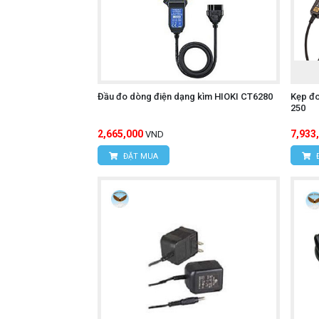
Chiều dài cáp: Khoảng 3 mét cho mỗi 
Tiêu chuẩn an toàn và độ bền:
Đạt IEC 61010-1, IEC 61010-2-032 
600V cho phép sử dụng an toàn tại ng
Đầu đo dòng điện dạng kìm HIOKI CT6280
Kẹp đ
250
Điện áp chịu đựng (Withstand Volta
2,665,000
7,933
VND
Khả năng tương thích chính:
ĐẶT MUA
Bộ Kyoritsu 8133-03 được thiết kế để hoạ
Máy ghi dữ liệu (Data Loggers):
Kyoritsu 5050 (đặc biệt cho hệ thống
Kyoritsu 5020 (hỗ trợ 3 pha 3 dây).
Khi kết nối với các máy ghi dữ liệu 
chi tiết cho việc phân tích xu hướng t