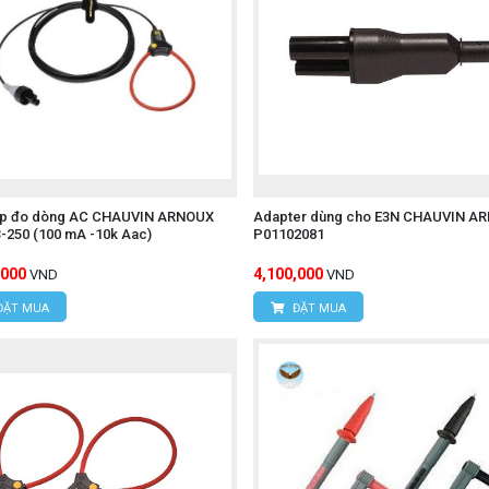
A AC (tương đương khoảng 0.167 mV cho mỗi Ampe dòng điệ
à phân tích.
ố 45 Hz đến 65 Hz).
ần số 40 Hz đến 1 kHz).
ẹp đo dòng AC CHAUVIN ARNOUX
Adapter dùng cho E3N CHAUVIN A
-250 (100 mA -10k Aac)
P01102081
,000
4,100,000
VND
VND
45 Hz đến 65 Hz).
ĐẶT MUA
ĐẶT MUA
40 Hz đến 1 kHz).
 là cực kỳ quan trọng để đảm bảo tính toán công suất thực, 
ng điện ba pha phức tạp.
in chuyên dụng, đảm bảo kết nối an toàn và đáng tin cậy với