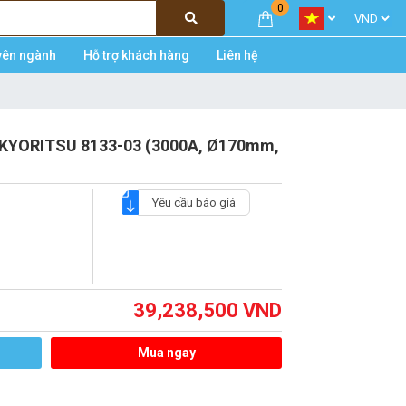
0
yên ngành
Hỗ trợ khách hàng
Liên hệ
n KYORITSU 8133-03 (3000A, Ø170mm,
Yêu cầu báo giá
39,238,500
VND
Mua ngay