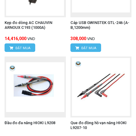
tắc điều khiển từ xa (Remote Switch).
Kẹp đo dòng AC CHAUVIN
Cáp USB GWINSTEK GTL-246 (A-
ARNOUX C193 (1000A)
B,1200mm)
Thành phần đi kèm:
14,416,000
308,000
VND
VND
Dây đo chính có công tắc điều khiển từ xa (model
ĐẶT MUA
ĐẶT MUA
L9788-10).
Dây nối đất (Earth lead) màu đen.
Kẹp cá sấu màu đen.
Chiều dài dây:
1.2 mét (khoảng 3.94 feet).
Màu sắc dây:
Dây chính màu đỏ và dây nối đất
Đầu đo đa năng HIOKI L9208
Que đo đồng hồ vạn năng HIOKI
L9207-10
màu đen.