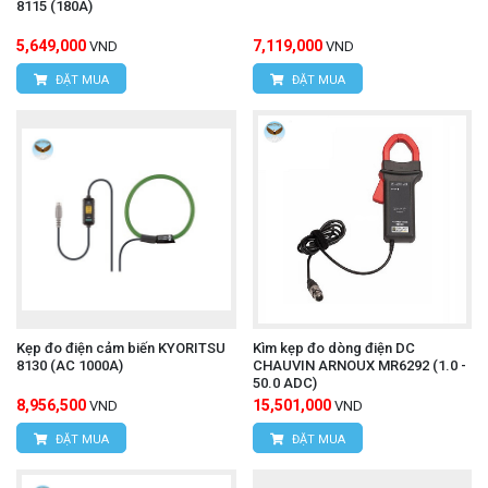
8115 (180A)
5,649,000
7,119,000
VND
VND
ĐẶT MUA
ĐẶT MUA
Kẹp đo điện cảm biến KYORITSU
Kìm kẹp đo dòng điện DC
8130 (AC 1000A)
CHAUVIN ARNOUX MR6292 (1.0 -
50.0 ADC)
8,956,500
15,501,000
VND
VND
ĐẶT MUA
ĐẶT MUA