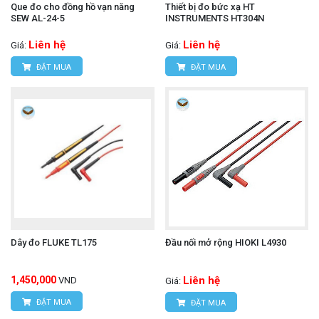
Que đo cho đồng hồ vạn năng
Thiết bị đo bức xạ HT
SEW AL-24-5
INSTRUMENTS HT304N
Liên hệ
Liên hệ
Giá:
Giá:
ĐẶT MUA
ĐẶT MUA
Dây đo FLUKE TL175
Đầu nối mở rộng HIOKI L4930
1,450,000
Liên hệ
VND
Giá:
ĐẶT MUA
ĐẶT MUA