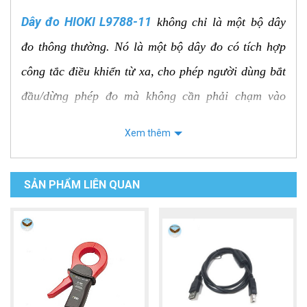
Dây đo HIOKI L9788-11
không chỉ là một bộ dây
đo thông thường. Nó là một bộ dây đo có tích hợp
công tắc điều khiển từ xa, cho phép người dùng bắt
đầu/dừng phép đo mà không cần phải chạm vào
thiết bị chính. Điều này đặc biệt tiện lợi và an toàn
Xem thêm
khi đo điện trở cách điện, nơi bạn có thể cần giữ
một khoảng cách nhất định với điểm đo điện áp cao.
SẢN PHẨM LIÊN QUAN
Các đặc điểm nổi bật và thông số kỹ
thuật chính
Loại phụ kiện:
Bộ dây đo (Test Lead Set) với công