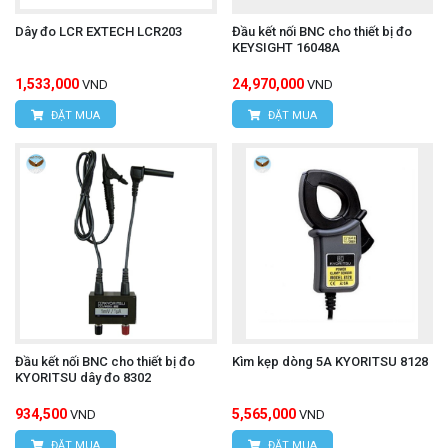
cá sấu, tạo thành một bộ dây đo toàn diện cho các
Dây đo LCR EXTECH LCR203
Đầu kết nối BNC cho thiết bị đo
KEYSIGHT 16048A
phép đo cách điện.
1,533,000
24,970,000
VND
VND
ĐẶT MUA
ĐẶT MUA
dây
Nếu cần tư vấn cụ thể hơn hay có nhu cầu mua
đo HIOKI L9788-11
chính hãng, kèm những ưu đãi
hấp dẫn, quý khách hãy liên hệ trực tiếp với chúng
tôi:
CÔNG TY TNHH THIẾT BỊ VÀ CÔNG NGHỆ
HÙNG NGUYÊN
Đầu kết nối BNC cho thiết bị đo
Kìm kẹp dòng 5A KYORITSU 8128
KYORITSU dây đo 8302
934,500
5,565,000
VND
VND
HÙNG NGUYÊN TECH - HÀ NỘI
ĐẶT MUA
ĐẶT MUA