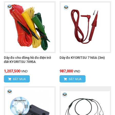
Dây đo cho đồng hồ đo điện trở
Dây đo KYORITSU 7165A (3m)
đất KYORITSU 7095A
1,207,500
987,000
VND
VND
ĐẶT MUA
ĐẶT MUA