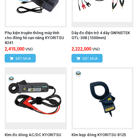
Phụ kiện truyền thông máy tính
Dây đo điện trở 4 dây GWINSTEK
cho đồng hồ vạn năng KYORITSU
GTL-308 (1500mm)
8241
2,415,000
2,222,000
VND
VND
ĐẶT MUA
ĐẶT MUA
Kìm đo dòng AC/DC KYORITSU
Kìm kẹp dòng KYORITSU 8125