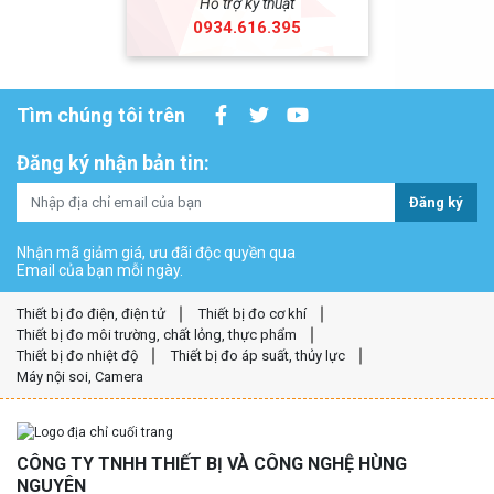
Hỗ trợ kỹ thuật
0934.616.395
Tìm chúng tôi trên
Đăng ký nhận bản tin:
Đăng ký
Nhận mã giảm giá, ưu đãi độc quyền qua
Email của bạn mỗi ngày.
Thiết bị đo điện, điện tử
Thiết bị đo cơ khí
Thiết bị đo môi trường, chất lỏng, thực phẩm
Thiết bị đo nhiệt độ
Thiết bị đo áp suất, thủy lực
Máy nội soi, Camera
CÔNG TY TNHH THIẾT BỊ VÀ CÔNG NGHỆ HÙNG
NGUYÊN