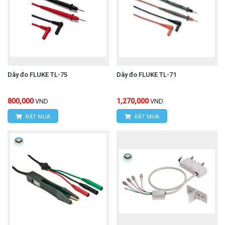
Công dụng và lợi ích
An toàn và tiện lợi: Công tắc từ xa cho phép thực
hiện phép đo ở một khoảng cách an toàn, đặc biệt
Dây đo FLUKE TL-75
Dây đo FLUKE TL-71
hữu ích khi làm việc với điện áp cao.
800,000
1,270,000
VND
VND
Tăng hiệu quả: Đèn LED chiếu sáng và chỉ báo
ĐẶT MUA
ĐẶT MUA
Pass/Fail trực quan giúp tăng tốc độ làm việc và
giảm sai sót.
Linh hoạt: Nắp bảo vệ đầu kim có thể tháo rời
giúp điều chỉnh độ dài kim tiếp xúc, phù hợp với
nhiều loại điểm đo khác nhau.
Kết nối hoàn chỉnh: Bao gồm dây nối đất và kẹp