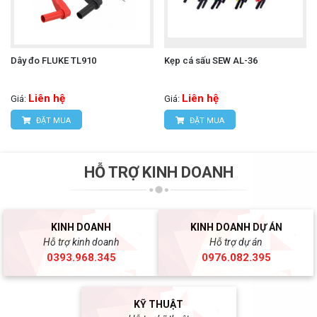
Dây đo FLUKE TL910
Kẹp cá sấu SEW AL-36
Liên hệ
Liên hệ
Giá:
Giá:
ĐẶT MUA
ĐẶT MUA
HỖ TRỢ KINH DOANH
KINH DOANH
KINH DOANH DỰ ÁN
Hỗ trợ kinh doanh
Hỗ trợ dự án
0393.968.345
0976.082.395
KỸ THUẬT