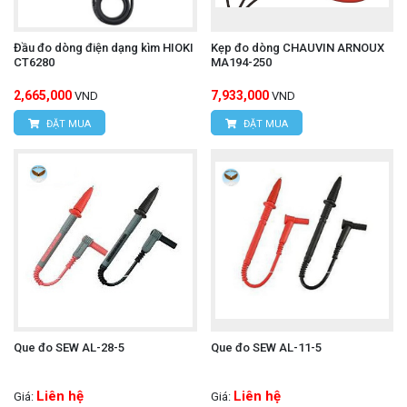
Các tiêu chuẩn này cho thấy dây đo phù hợp để
Đầu đo dòng điện dạng kìm HIOKI
Kẹp đo dòng CHAUVIN ARNOUX
đo lường an toàn trong môi trường điện công
CT6280
MA194-250
nghiệp (CAT III) và các ứng dụng điện áp thấp
2,665,000
7,933,000
VND
VND
hơn (CAT II).
ĐẶT MUA
ĐẶT MUA
Dòng điện tối đa:
2 A.
Khả năng tương thích
HIOKI L9788-11 được thiết kế đặc biệt cho các
dòng máy đo điện trở cách điện (Insulation Testers)
Que đo SEW AL-28-5
Que đo SEW AL-11-5
của Hioki, và một số thiết bị khác:
Hioki IR40XX series:
Liên hệ
Liên hệ
Giá:
Giá: