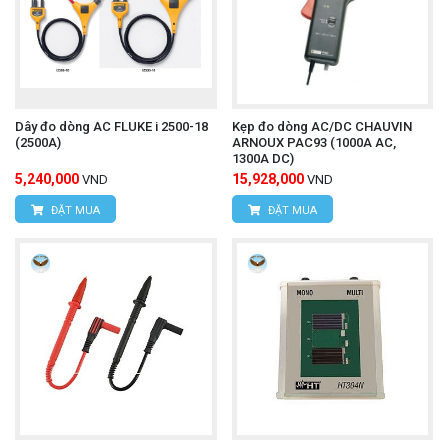
Website:
www.hungnguyentech.vn
Máy đo tốc độ, lưu lượng gió UNI-T
Xem thêm:
Dây đo dòng AC FLUKE i 2500-18
Kẹp đo dòng AC/DC CHAUVIN
UT362H
(2500A)
ARNOUX PAC93 (1000A AC,
1300A DC)
5,240,000
15,928,000
VND
VND
ĐẶT MUA
ĐẶT MUA