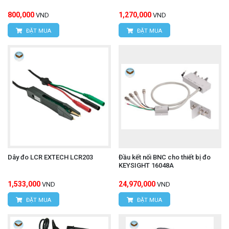
Website:
www.hungnguyentech.vn
800,000
1,270,000
VND
VND
ĐẶT MUA
ĐẶT MUA
HÙNG NGUYÊN TECH - TP HỒ CHÍ MINH
Địa chỉ:
D7/6B đường Dương Đình Cúc, Xã Tân
Kiên, Huyện Bình Chánh, TP. Hồ Chí Minh.
Hotline: 0934.616.395
Email:
vantien2307@gmail.com
Website:
www.hungnguyentech.vn
Dây đo LCR EXTECH LCR203
Đầu kết nối BNC cho thiết bị đo
KEYSIGHT 16048A
Ampe kìm UNI-T UT202A+ (AC
Xem thêm:
1,533,000
24,970,000
VND
VND
600A,True RMS)
ĐẶT MUA
ĐẶT MUA