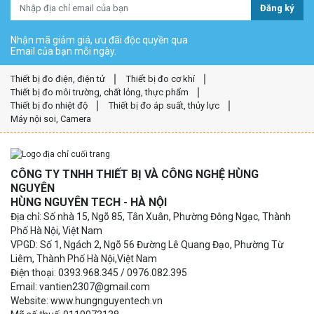
Đăng ký
Nhận mã giảm giá, ưu đãi độc quyền qua
Email của bạn mỗi ngày.
Thiết bị đo điện, điện tử
Thiết bị đo cơ khí
Thiết bị đo môi trường, chất lỏng, thực phẩm
Thiết bị đo nhiệt độ
Thiết bị đo áp suất, thủy lực
Máy nội soi, Camera
CÔNG TY TNHH THIẾT BỊ VÀ CÔNG NGHỆ HÙNG
NGUYÊN
HÙNG NGUYÊN TECH - HÀ NỘI
Địa chỉ: Số nhà 15, Ngõ 85, Tân Xuân, Phường Đông Ngạc, Thành
Phố Hà Nội, Việt Nam
VPGD: Số 1, Ngách 2, Ngõ 56 Đường Lê Quang Đạo, Phường Từ
Liêm, Thành Phố Hà Nội,Việt Nam
Điện thoại: 0393.968.345 / 0976.082.395
Email: vantien2307@gmail.com
Website: www.hungnguyentech.vn