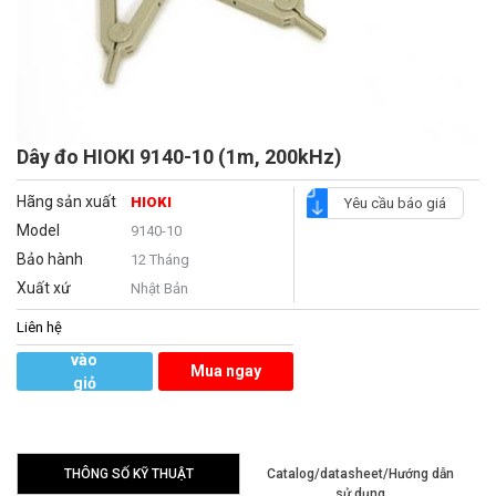
Dây đo HIOKI 9140-10 (1m, 200kHz)
Hãng sản xuất
HIOKI
Yêu cầu báo giá
Model
9140-10
Bảo hành
12 Tháng
Xuất xứ
Nhật Bản
Liên hệ
Thêm
vào
Mua ngay
giỏ
hàng
THÔNG SỐ KỸ THUẬT
Catalog/datasheet/Hướng dẫn
sử dụng