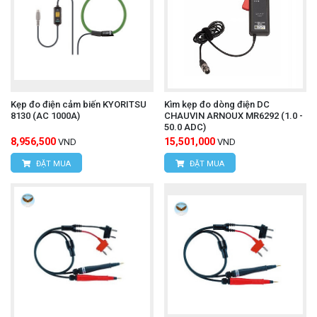
Kẹp đo điện cảm biến KYORITSU
Kìm kẹp đo dòng điện DC
8130 (AC 1000A)
CHAUVIN ARNOUX MR6292 (1.0 -
50.0 ADC)
8,956,500
15,501,000
VND
VND
ĐẶT MUA
ĐẶT MUA