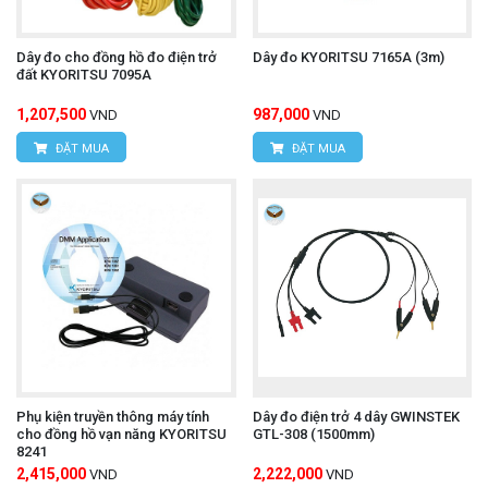
Dây đo cho đồng hồ đo điện trở
Dây đo KYORITSU 7165A (3m)
đất KYORITSU 7095A
1,207,500
987,000
VND
VND
ĐẶT MUA
ĐẶT MUA
Phụ kiện truyền thông máy tính
Dây đo điện trở 4 dây GWINSTEK
cho đồng hồ vạn năng KYORITSU
GTL-308 (1500mm)
8241
2,415,000
2,222,000
VND
VND