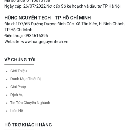
Mã số thuế: 0110073138
Ngày cấp: 26/07/2022 Nơi cấp Sở kế hoạch và đầu tư TP Hà Nội
HÙNG NGUYÊN TECH - TP HỒ CHÍ MINH
Địa chỉ: D7/6B Đường Dương Đình Cúc, Xã Tân Kiên, H. Bình Chánh,
TP Hồ Chí Minh
Điện thoại: 0934616395
Website: www.hungnguyentech.vn
VỀ CHÚNG TÔI
Giới Thiệu
Danh Mục Thiết Bị
Giải Pháp
Dịch Vụ
Tin Tức Chuyên Nghành
Liên Hệ
HỖ TRỢ KHÁCH HÀNG