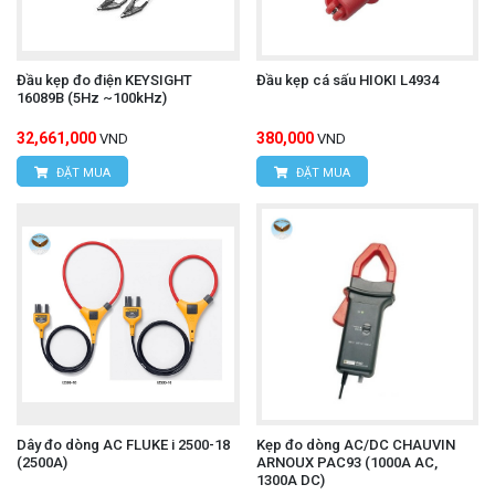
Đầu kẹp đo điện KEYSIGHT
Đầu kẹp cá sấu HIOKI L4934
16089B (5Hz ~100kHz)
32,661,000
380,000
VND
VND
ĐẶT MUA
ĐẶT MUA
Dây đo dòng AC FLUKE i 2500-18
Kẹp đo dòng AC/DC CHAUVIN
(2500A)
ARNOUX PAC93 (1000A AC,
1300A DC)