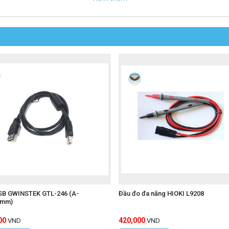
 và chập mạch.
ao cấp, có khả năng chịu nhiệt và lạnh tốt, đồng thời rất linh
úp người dùng dễ dàng cầm nắm và thao tác.
ơn 30.000 lần uốn mà không bị hỏng.
m việc khắc nghiệt.
hồ vạn năng và thiết bị đo điện khác của Fluke.
SB GWINSTEK GTL-246 (A-
Đầu đo đa năng HIOKI L9208
0mm)
00
420,000
VND
VND