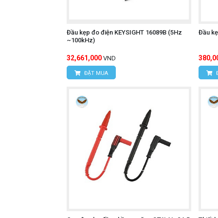
Đầu kẹp đo điện KEYSIGHT 16089B (5Hz
Đầu kẹ
~100kHz)
32,661,000
380,0
VND
ĐẶT MUA