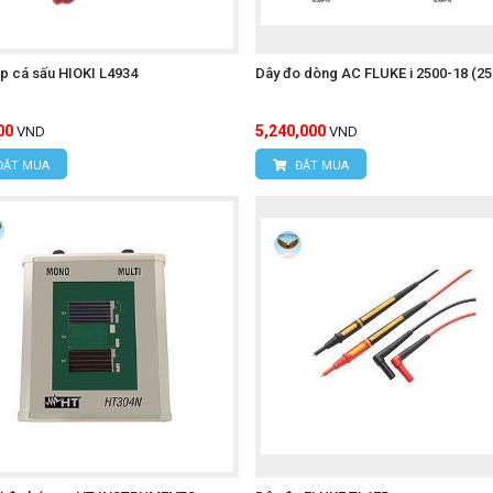
p cá sấu HIOKI L4934
Dây đo dòng AC FLUKE i 2500-18 (2
00
5,240,000
VND
VND
ĐẶT MUA
ĐẶT MUA