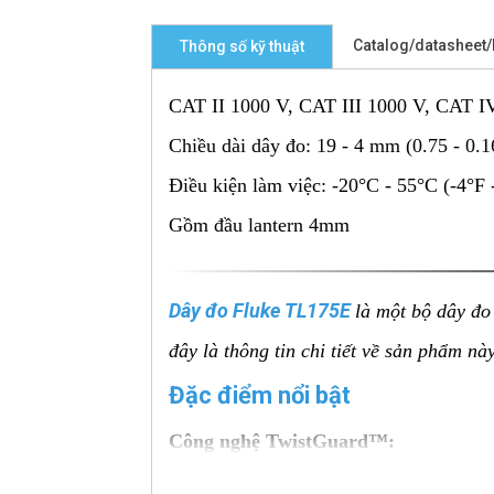
Catalog/datasheet
Thông số kỹ thuật
CAT II 1000 V, CAT III 1000 V, CAT IV
Chiều dài dây đo: 19 - 4 mm (0.75 - 0.1
Điều kiện làm việc: -20°C - 55°C (-4°F 
Gồm đầu lantern 4mm
Dây đo Fluke TL175E
là một bộ dây đo
đây là thông tin chi tiết về sản phẩm nà
Đặc điểm nổi bật
Công nghệ TwistGuard™:
Đầu dò có thể điều chỉnh độ dài, giú