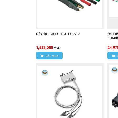
Dây đo LCR EXTECH LCR203
Đầu kế
16048
1,533,000
24,97
VND
ĐẶT MUA