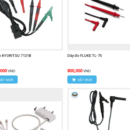
o KYORITSU 7121B
Dây đo FLUKE TL-75
,000
800,000
VND
VND
ĐẶT MUA
ĐẶT MUA