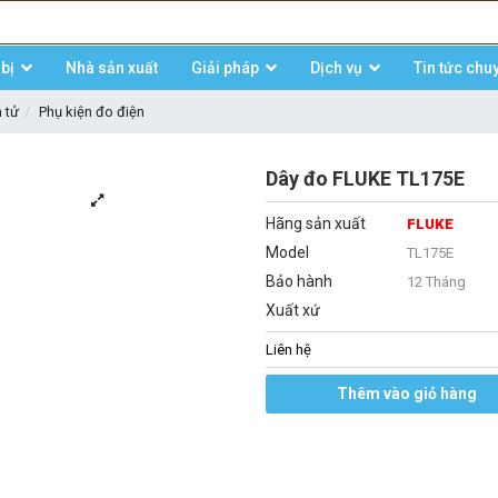
bị
Nhà sản xuất
Giải pháp
Dịch vụ
Tin tức chu
n tử
Phụ kiện đo điện
Dây đo FLUKE TL175E
Hãng sản xuất
FLUKE
Model
TL175E
Bảo hành
12 Tháng
Xuất xứ
Liên hệ
Thêm vào giỏ hàng