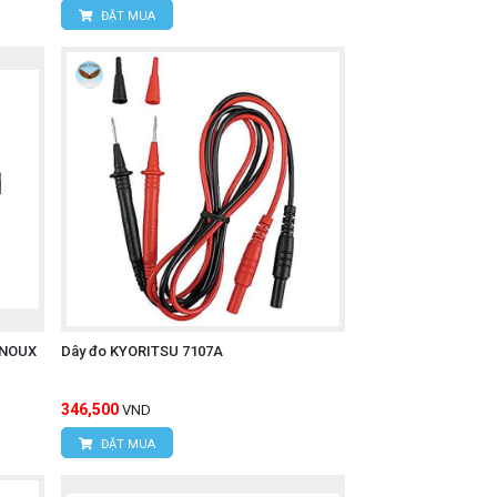
ĐẶT MUA
RNOUX
Dây đo KYORITSU 7107A
346,500
VND
ĐẶT MUA