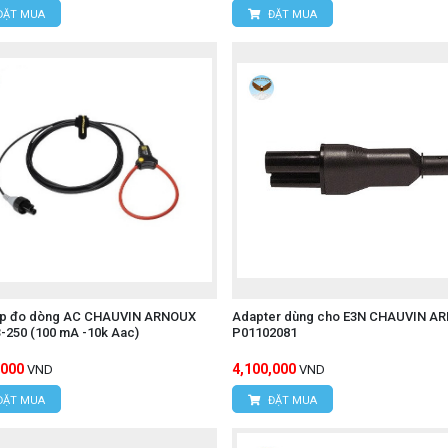
ép đo đa năng.
ĐẶT MUA
ĐẶT MUA
đo đạc và kiểm tra thiết bị điện.
 ngoại UNI-T UT306S
cách an toàn và chính xác.
hính hãng, quý khách hãy liên hệ trực tiếp với chúng tôi:
ÔNG NGHỆ HÙNG NGUYÊN
ẹp đo dòng AC CHAUVIN ARNOUX
Adapter dùng cho E3N CHAUVIN A
-250 (100 mA -10k Aac)
P01102081
,000
4,100,000
VND
VND
.Xuân Đỉnh, Q.Bắc Từ Liêm, TP.Hà Nội.
ĐẶT MUA
ĐẶT MUA
 Hợp, P.Mỹ Đình 1, Q.Nam Từ Liêm, TP.Hà Nội