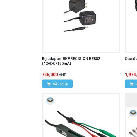
Bộ adapter BKPRECISION BE802
Que đ
(12VDC/150mA)
726,000
1,974
VND
ĐẶT MUA