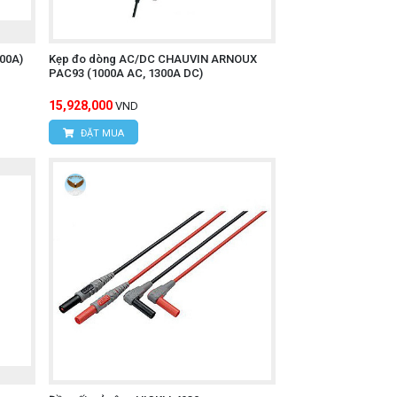
500A)
Kẹp đo dòng AC/DC CHAUVIN ARNOUX
PAC93 (1000A AC, 1300A DC)
15,928,000
VND
ĐẶT MUA