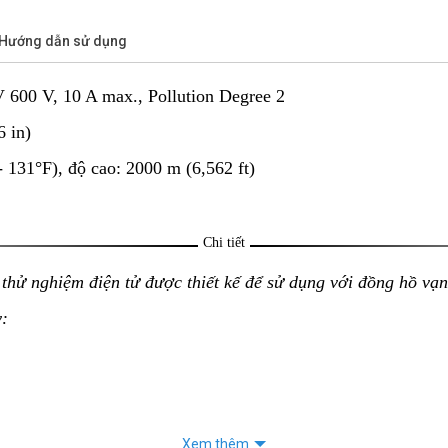
/Hướng dẫn sử dụng
 600 V, 10 A max., Pollution Degree 2
6 in)
- 131°F), độ cao: 2000 m (6,562 ft)
Chi tiết
 thử nghiệm điện tử được thiết kế để sử dụng với đồng hồ vạn
y:
p tăng cường an toàn khi sử dụng.
Xem thêm