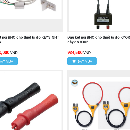
t nối BNC cho thiết bị đo KEYSIGHT
Đầu kết nối BNC cho thiết bị đo KYO
A
dây đo 8302
0,000
934,500
VND
VND
ĐẶT MUA
ĐẶT MUA