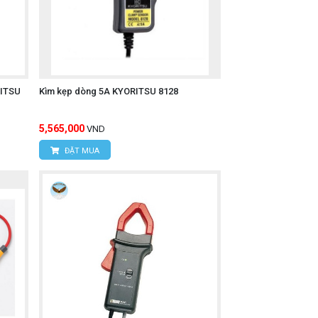
RITSU
Kìm kẹp dòng 5A KYORITSU 8128
5,565,000
VND
ĐẶT MUA