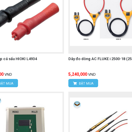
p cá sấu HIOKI L4934
Dây đo dòng AC FLUKE i 2500-18 (2
00
5,240,000
VND
VND
ĐẶT MUA
ĐẶT MUA