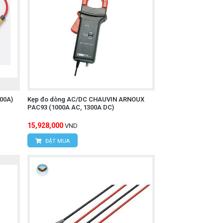
500A)
Kẹp đo dòng AC/DC CHAUVIN ARNOUX
PAC93 (1000A AC, 1300A DC)
15,928,000
VND
ĐẶT MUA