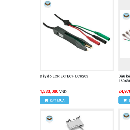
Dây đo LCR EXTECH LCR203
Đầu kế
16048
1,533,000
24,97
VND
ĐẶT MUA