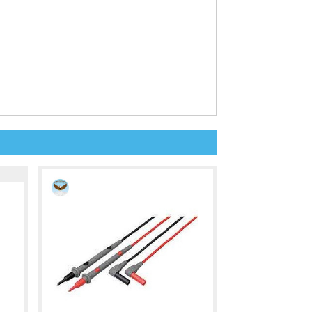
 các dây dẫn có kích thước lớn.
 kiểm tra chính xác.
c môi trường điện áp cao.