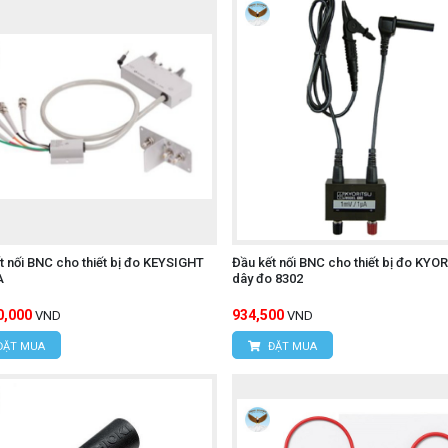
t nối BNC cho thiết bị đo KEYSIGHT
Đầu kết nối BNC cho thiết bị đo KYO
A
dây đo 8302
0,000
934,500
VND
VND
ĐẶT MUA
ĐẶT MUA