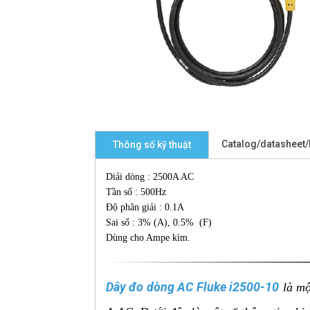
Catalog/datasheet
Thông số kỹ thuật
Diải dòng : 2500A AC
Tần số : 500Hz
Độ phân giải : 0.1A
Sai số : 3% (A), 0.5% (F)
Dùng cho Ampe kìm.
Dây đo dòng AC Fluke i2500-10
là mộ