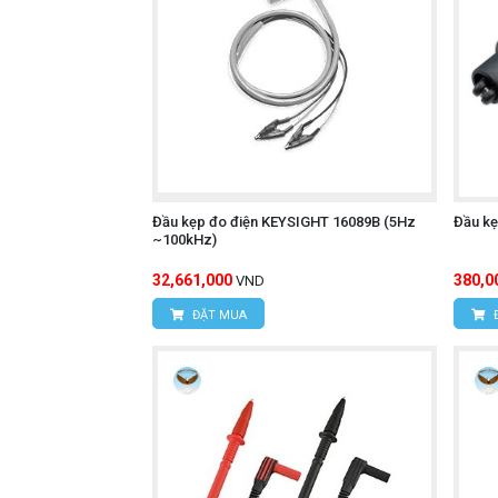
Đầu kẹp đo điện KEYSIGHT 16089B (5Hz
Đầu kẹ
~100kHz)
32,661,000
380,0
VND
ĐẶT MUA