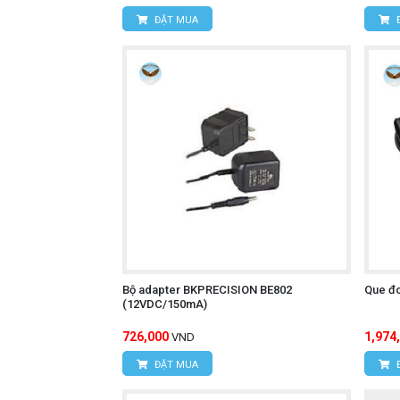
HÙNG NGUYÊN TECH - TP HỒ CH
ĐẶT MUA
Địa chỉ:
D7/6B đường Dương Đình C
Hotline: 0934.616.395
Email:
vantien2307@gmail.com
Website:
www.hungnguyentech.vn
Máy đo nội trở ắc 
Tham khảo thêm:
Bộ adapter BKPRECISION BE802
Que đ
(12VDC/150mA)
726,000
1,974
VND
ĐẶT MUA