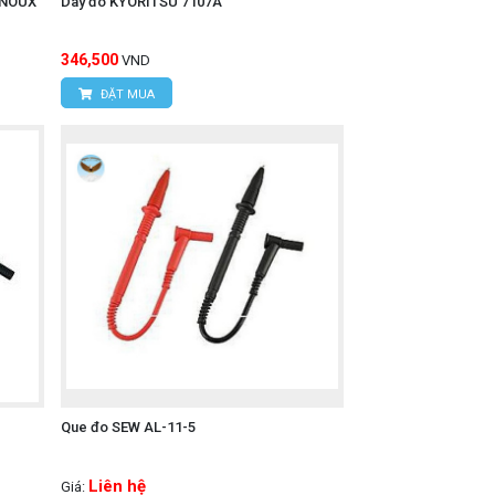
RNOUX
Dây đo KYORITSU 7107A
346,500
VND
ĐẶT MUA
dây đo dòng AC FLUKE I2500-
a được
Que đo SEW AL-11-5
Liên hệ
Giá: