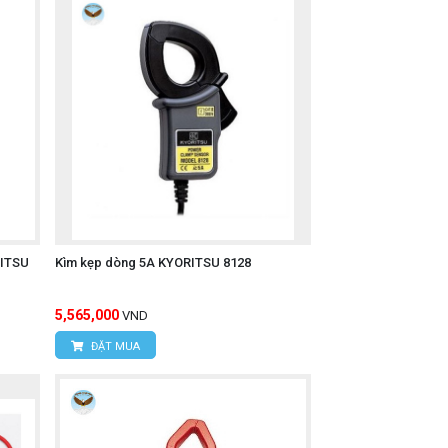
RITSU
Kìm kẹp dòng 5A KYORITSU 8128
5,565,000
VND
ĐẶT MUA