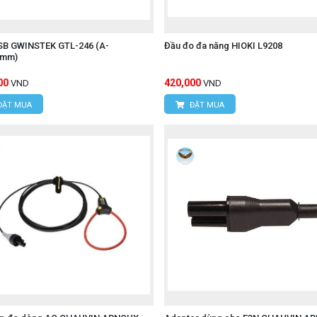
SB GWINSTEK GTL-246 (A-
Đầu đo đa năng HIOKI L9208
0mm)
n.
00
420,000
VND
VND
iệp.
ĐẶT MUA
ĐẶT MUA
an toàn và chính xác.
ăn.
 hệ thống điện.
NI-T UT89X