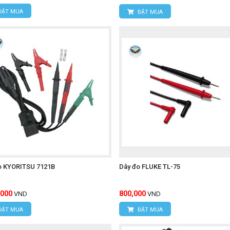
Í MINH
ĐẶT MUA
ĐẶT MUA
úc, Xã Tân Kiên, Huyện Bình Chánh, Tp.Hồ Chí Minh.
quy UNI-T UT677A
o KYORITSU 7121B
Dây đo FLUKE TL-75
,000
800,000
VND
VND
ĐẶT MUA
ĐẶT MUA