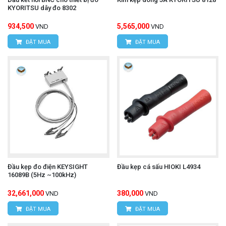
KYORITSU dây đo 8302
Hotline: 0934.616.395
934,500
5,565,000
VND
VND
Email:
vantien2307@gmail.com
ĐẶT MUA
ĐẶT MUA
Website:
www.hungnguyentech.vn
Ampe kìm đo dòng rò UNI-T UT251A
Xem thêm:
Đầu kẹp đo điện KEYSIGHT
Đầu kẹp cá sấu HIOKI L4934
16089B (5Hz ~100kHz)
32,661,000
380,000
VND
VND
ĐẶT MUA
ĐẶT MUA