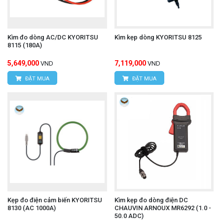
Kìm đo dòng AC/DC KYORITSU
Kìm kẹp dòng KYORITSU 8125
8115 (180A)
5,649,000
7,119,000
VND
VND
ĐẶT MUA
ĐẶT MUA
Kẹp đo điện cảm biến KYORITSU
Kìm kẹp đo dòng điện DC
8130 (AC 1000A)
CHAUVIN ARNOUX MR6292 (1.0 -
50.0 ADC)