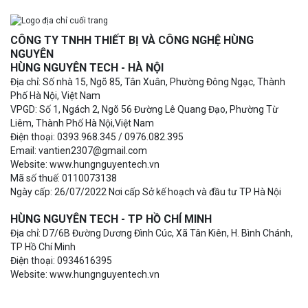
CÔNG TY TNHH THIẾT BỊ VÀ CÔNG NGHỆ HÙNG
NGUYÊN
HÙNG NGUYÊN TECH - HÀ NỘI
Địa chỉ: Số nhà 15, Ngõ 85, Tân Xuân, Phường Đông Ngạc, Thành
Phố Hà Nội, Việt Nam
VPGD: Số 1, Ngách 2, Ngõ 56 Đường Lê Quang Đạo, Phường Từ
Liêm, Thành Phố Hà Nội,Việt Nam
Điện thoại: 0393.968.345 / 0976.082.395
Email: vantien2307@gmail.com
Website: www.hungnguyentech.vn
Mã số thuế: 0110073138
Ngày cấp: 26/07/2022 Nơi cấp Sở kế hoạch và đầu tư TP Hà Nội
HÙNG NGUYÊN TECH - TP HỒ CHÍ MINH
Địa chỉ: D7/6B Đường Dương Đình Cúc, Xã Tân Kiên, H. Bình Chánh,
TP Hồ Chí Minh
Điện thoại: 0934616395
Website: www.hungnguyentech.vn