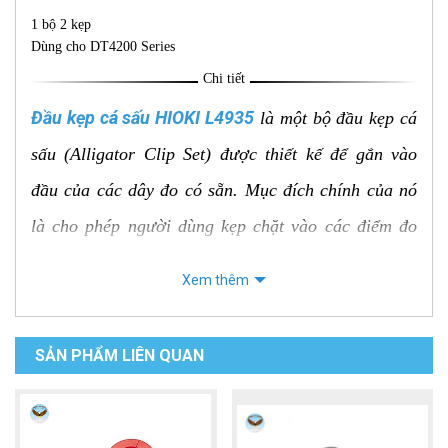
1 bộ 2 kẹp
Dùng cho DT4200 Series
Chi tiết
Đầu kẹp cá sấu HIOKI L4935
là một bộ đầu kẹp cá
sấu (Alligator Clip Set) được thiết kế để gắn vào
đầu của các dây đo có sẵn. Mục đích chính của nó
là cho phép người dùng kẹp chặt vào các điểm đo
lớn hơn, các chân linh kiện có kích thước không
Xem thêm
chuẩn, hoặc các cực của pin/ắc quy một cách an
toàn và rảnh tay.
SẢN PHẨM LIÊN QUAN
Các đặc điểm nổi bật và thông số kỹ