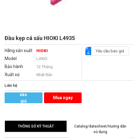
Đầu kẹp cá sấu HIOKI L4935
Hãng sản xuất
HIOKI
Yêu cầu báo giá
Model
L4935
Bảo hành
12 Tháng
Xuất xứ
Nhật Bản
Liên hệ
Thêm
vào
Mua ngay
giỏ
hàng
THÔNG SỐ KỸ THUẬT
Catalog/datasheet/Hướng dẫn
sử dụng