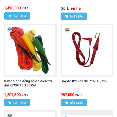
1,450,000
Liên hệ
VND
Giá:
ĐẶT MUA
ĐẶT MUA
Dây đo cho đồng hồ đo điện trở
Dây đo KYORITSU 7165A (3m)
đất KYORITSU 7095A
1,207,500
987,000
VND
VND
ĐẶT MUA
ĐẶT MUA