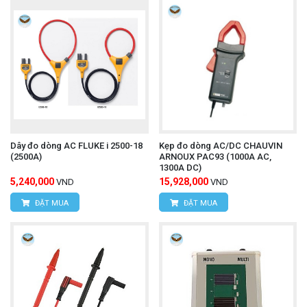
Dây đo dòng AC FLUKE i 2500-18
Kẹp đo dòng AC/DC CHAUVIN
(2500A)
ARNOUX PAC93 (1000A AC,
1300A DC)
5,240,000
15,928,000
VND
VND
ĐẶT MUA
ĐẶT MUA