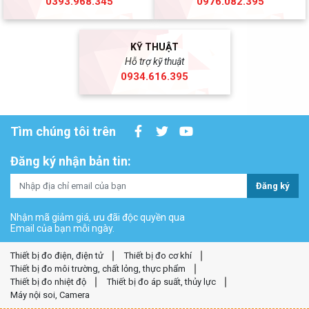
0393.968.345
0976.082.395
KỸ THUẬT
Hỗ trợ kỹ thuật
0934.616.395
Tìm chúng tôi trên
Đăng ký nhận bản tin:
Đăng ký
Nhận mã giảm giá, ưu đãi độc quyền qua
Email của bạn mỗi ngày.
Thiết bị đo điện, điện tử
Thiết bị đo cơ khí
Thiết bị đo môi trường, chất lỏng, thực phẩm
Thiết bị đo nhiệt độ
Thiết bị đo áp suất, thủy lực
Máy nội soi, Camera