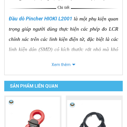
Chi tiết
Đầu dò Pincher HIOKI L2001
là một phụ kiện quan
trọng giúp người dùng thực hiện các phép đo LCR
chính xác trên các linh kiện điện tử, đặc biệt là các
linh kiện dán (SMD) có kích thước rất nhỏ mà khó
có thể đo bằng các que đo thông thường. Thiết kế
Xem thêm
dạng kẹp nhọn giúp tiếp xúc tốt với các chân linh
kiện.
SẢN PHẨM LIÊN QUAN
Các đặc điểm nổi bật và thông số kỹ
thuật chính:
Loại đầu dò: Đầu dò Pincher (Pincher Probe /