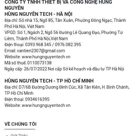
CÔNG TY TNHH THIẾT BỊ VÀ CÔNG NGHỆ HÙNG
NGUYÊN
HÙNG NGUYÊN TECH - HÀ NỘI
Địa chỉ: Số nhà 15, Ngõ 85, Tân Xuân, Phường Đông Ngạc, Thành
Phố Hà Nội, Việt Nam
VPGD: Số 1, Ngách 2, Ngõ 56 Đường Lê Quang Đạo, Phường Từ
Liêm, Thành Phố Hà Nội,Việt Nam
Điện thoại: 0393.968.345 / 0976.082.395
Email: vantien2307@gmail.com
Website: www.hungnguyentech.vn
Mã số thuế: 0110073138
Ngày cấp: 26/07/2022 Nơi cấp Sở kế hoạch và đầu tư TP Hà Nội
HÙNG NGUYÊN TECH - TP HỒ CHÍ MINH
Địa chỉ: D7/6B Đường Dương Đình Cúc, Xã Tân Kiên, H. Bình Chánh,
TP Hồ Chí Minh
Điện thoại: 0934616395
Website: www.hungnguyentech.vn
VỀ CHÚNG TÔI
Giới Thiệu