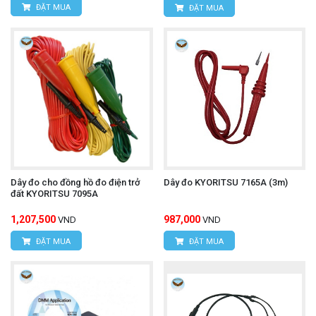
ĐẶT MUA
ĐẶT MUA
Dây đo cho đồng hồ đo điện trở
Dây đo KYORITSU 7165A (3m)
đất KYORITSU 7095A
1,207,500
987,000
VND
VND
ĐẶT MUA
ĐẶT MUA