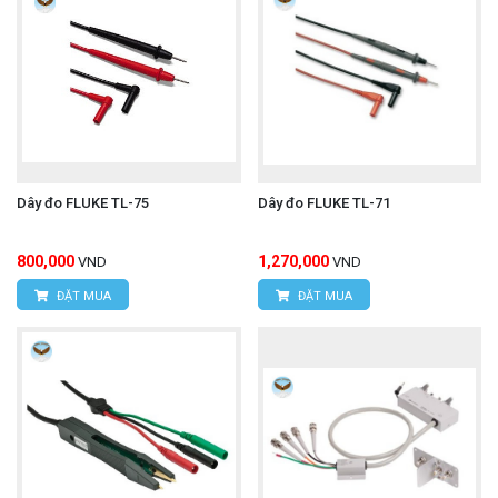
Nghiên cứu và phát triển (R&D): Phân tích đặc
tính của linh kiện trong quá trình thiết kế mạch và
phát triển sản phẩm mới.
Kiểm tra chất lượng và sản xuất: Đảm bảo các
linh kiện đáp ứng thông số kỹ thuật trong dây
chuyền sản xuất.
Dây đo FLUKE TL-75
Dây đo FLUKE TL-71
Sửa chữa và bảo trì: Kiểm tra các linh kiện nhỏ
800,000
1,270,000
VND
VND
trên các thiết bị điện tử.
ĐẶT MUA
ĐẶT MUA
Phân tích tần số cao: Với dải tần số rộng đến 8
MHz, L2001 có thể được sử dụng để phân tích
đặc tính của linh kiện ở các tần số cao hơn.
Để có báo giá chính xác nhất và được tư vấn chi tiết