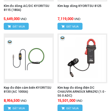
Kìm đo dòng AC/DC KYORITSU
Kìm kẹp dòng KYORITSU 8125
8115 (180A)
5,649,000
7,119,000
VND
VND
ĐẶT MUA
ĐẶT MUA
Kẹp đo điện cảm biến KYORITSU
Kìm kẹp đo dòng điện DC
8130 (AC 1000A)
CHAUVIN ARNOUX MR6292 (1.0 -
50.0 ADC)
8,956,500
15,501,000
VND
VND
ĐẶT MUA
ĐẶT MUA