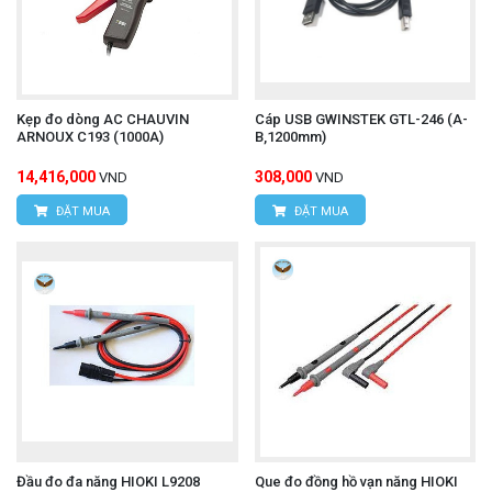
Tweezer Probe).
Chức năng: Dùng để đo điện cảm (L), điện dung
(C), và điện trở (R) của các linh kiện điện tử.
Kẹp đo dòng AC CHAUVIN
Cáp USB GWINSTEK GTL-246 (A-
ARNOUX C193 (1000A)
B,1200mm)
Thiết kế: Dạng kẹp (như cái nhíp) với hai đầu
14,416,000
308,000
VND
VND
tiếp xúc nhỏ gọn. Mỗi đầu tiếp xúc có thiết kế 2-
ĐẶT MUA
ĐẶT MUA
terminal (hai cực), nhưng hệ thống tổng thể với
máy đo LCR của Hioki thường là 4-terminal pair
(bốn cực). Điều này giúp loại bỏ ảnh hưởng của
điện trở dây dẫn và tiếp xúc, đảm bảo độ chính
xác cao cho các phép đo trở kháng thấp hoặc tần
số cao. Các đầu tiếp xúc (Contact Tips) có thể
thay thế dễ dàng. Hioki L2001 đi kèm với một bộ
Đầu đo đa năng HIOKI L9208
Que đo đồng hồ vạn năng HIOKI