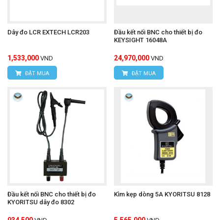
ầu dò Pincher HIOKI L2001
về
đ
quý khách hãy
liên hệ trực tiếp với chúng tôi.
Dây đo LCR EXTECH LCR203
Đầu kết nối BNC cho thiết bị đo
KEYSIGHT 16048A
1,533,000
24,970,000
VND
VND
CÔNG TY TNHH THIẾT BỊ VÀ CÔNG NGHỆ
ĐẶT MUA
ĐẶT MUA
HÙNG NGUYÊN
HÙNG NGUYÊN TECH - HÀ NỘI
Địa chỉ:
Số nhà 15, ngõ 85, Tân Xuân, Phường
Đông Ngạc, TP. Hà Nội
Văn phòng giao dịch:
Số nhà 20D, ngõ 16/28
Đỗ Xuân Hợp, Phường Từ Liêm, TP. Hà Nội
Đầu kết nối BNC cho thiết bị đo
Kìm kẹp dòng 5A KYORITSU 8128
KYORITSU dây đo 8302
Hotline: 0393.968.345 / 0976.082.395