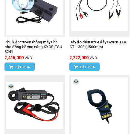
Phụ kiện truyền thông máy tính
Dây đo điện trở 4 dây GWINSTEK
cho đồng hồ vạn năng KYORITSU
GTL-308 (1500mm)
8241
2,415,000
2,222,000
VND
VND
ĐẶT MUA
ĐẶT MUA