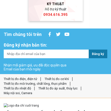
KỸ THUẬT
Hỗ trợ kỹ thuật
0934.616.395
Tìm chúng tôi trên
Đăng ký nhận bản tin:
Đăng ký
Nhận mã giảm giá, ưu đãi độc quyền qua
Email của bạn mỗi ngày.
Thiết bị đo điện, điện tử
Thiết bị đo cơ khí
Thiết bị đo môi trường, chất lỏng, thực phẩm
Thiết bị đo nhiệt độ
Thiết bị đo áp suất, thủy lực
Máy nội soi, Camera