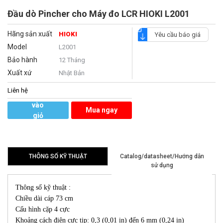
Đầu dò Pincher cho Máy đo LCR HIOKI L2001
Hãng sản xuất
HIOKI
Yêu cầu báo giá
Model
L2001
Bảo hành
12 Tháng
Xuất xứ
Nhật Bản
Liên hệ
Thêm
vào
Mua ngay
giỏ
hàng
THÔNG SỐ KỸ THUẬT
Catalog/datasheet/Hướng dẫn
sử dụng
Thông số kỹ thuật :
Chiều dài cáp 73 cm
Cấu hình cặp 4 cực
Khoảng cách điện cực tip: 0,3 (0,01 in) đến 6 mm (0,24 in)