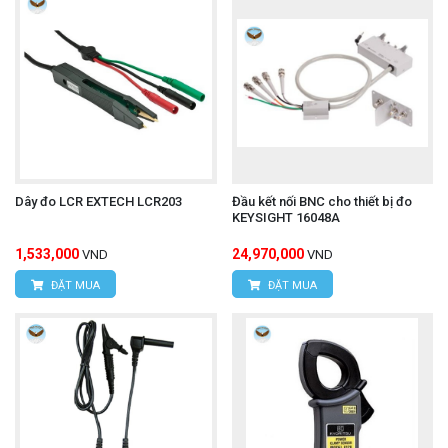
VPDG:
Số 20D, ngõ 16/28 Đỗ Xuân Hợp, P. Mỹ
Đình 1, Q.Nam Từ Liêm, TP. Hà Nội
Hotline: 0393.968.345 / 0976.082.395
Email:
vantien2307@gmail.com
Website:
www.hungnguyentech.vn
Dây đo LCR EXTECH LCR203
Đầu kết nối BNC cho thiết bị đo
KEYSIGHT 16048A
HÙNG NGUYÊN TECH - TP HỒ CHÍ MINH
1,533,000
24,970,000
VND
VND
Địa chỉ:
D7/6B đường Dương Đình Cúc, Xã Tân
ĐẶT MUA
ĐẶT MUA
Kiên, Huyện Bình Chánh, TP. Hồ Chí Minh.
Hotline: 0934.616.395
Email:
vantien2307@gmail.com
Website:
www.hungnguyentech.vn