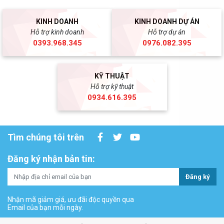
KINH DOANH
KINH DOANH DỰ ÁN
Hỗ trợ kinh doanh
Hỗ trợ dự án
0393.968.345
0976.082.395
KỸ THUẬT
Hỗ trợ kỹ thuật
0934.616.395
Tìm chúng tôi trên
Đăng ký nhận bản tin:
Đăng ký
Nhận mã giảm giá, ưu đãi độc quyền qua
Email của bạn mỗi ngày.