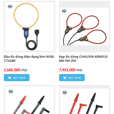
Công dụng và ứng dụng
Đầu đo điện áp cao HIOKI 9017 thường được sử
dụng trong các tình huống cần đo điện áp DC rất cao
một cách an toàn và chính xác, bao gồm:
Kiểm tra các thiết bị điện áp cao: Trong các nhà
máy sản xuất thiết bị điện, kiểm tra cách điện,
Đầu đo dòng điện dạng kìm HIOKI
Kẹp đo dòng CHAUVIN ARNOUX
hoặc các hệ thống cần điện áp DC lớn.
CT6280
MA194-250
Hệ thống năng lượng mặt trời (Solar PV
2,665,000
7,933,000
VND
VND
systems): Để đo điện áp DC đầu ra của các chuỗi
ĐẶT MUA
ĐẶT MUA
pin mặt trời, đặc biệt trong các dự án quy mô lớn.
Nghiên cứu và phát triển: Trong các phòng thí
nghiệm khi làm việc với các mạch điện áp cao.