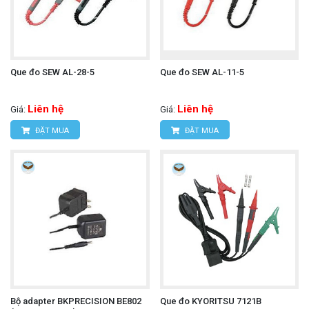
Bảo trì hệ thống điện: Xác định và khắc phục sự
cố liên quan đến điện áp cao.
Que đo SEW AL-28-5
Que đo SEW AL-11-5
Đồng hồ vạn năng cầm tay UNI-T
Tìm hiểu thêm:
UT136C+
Liên hệ
Liên hệ
Giá:
Giá:
ĐẶT MUA
ĐẶT MUA
Cách thức hoạt động
Khi được kết nối với đồng hồ vạn năng (đặc biệt là
Hioki 3030-10), 9017 sẽ chia điện áp cao đầu vào
thành một tỷ lệ cố định (ví dụ 1/10000) và đưa điện
áp đã giảm này vào đồng hồ vạn năng. Người dùng
sau đó sẽ đọc giá trị trên đồng hồ và nhân với tỷ lệ
Bộ adapter BKPRECISION BE802
Que đo KYORITSU 7121B
chia để có được giá trị điện áp thực tế (ví dụ: nếu