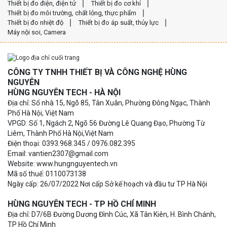
Thiết bị đo điện, điện tử
Thiết bị đo cơ khí
Thiết bị đo môi trường, chất lỏng, thực phẩm
Thiết bị đo nhiệt độ
Thiết bị đo áp suất, thủy lực
Máy nội soi, Camera
CÔNG TY TNHH THIẾT BỊ VÀ CÔNG NGHỆ HÙNG
NGUYÊN
HÙNG NGUYÊN TECH - HÀ NỘI
Địa chỉ: Số nhà 15, Ngõ 85, Tân Xuân, Phường Đông Ngạc, Thành
Phố Hà Nội, Việt Nam
VPGD: Số 1, Ngách 2, Ngõ 56 Đường Lê Quang Đạo, Phường Từ
Liêm, Thành Phố Hà Nội,Việt Nam
Điện thoại: 0393.968.345 / 0976.082.395
Email: vantien2307@gmail.com
Website: www.hungnguyentech.vn
Mã số thuế: 0110073138
Ngày cấp: 26/07/2022 Nơi cấp Sở kế hoạch và đầu tư TP Hà Nội
HÙNG NGUYÊN TECH - TP HỒ CHÍ MINH
Địa chỉ: D7/6B Đường Dương Đình Cúc, Xã Tân Kiên, H. Bình Chánh,
TP Hồ Chí Minh