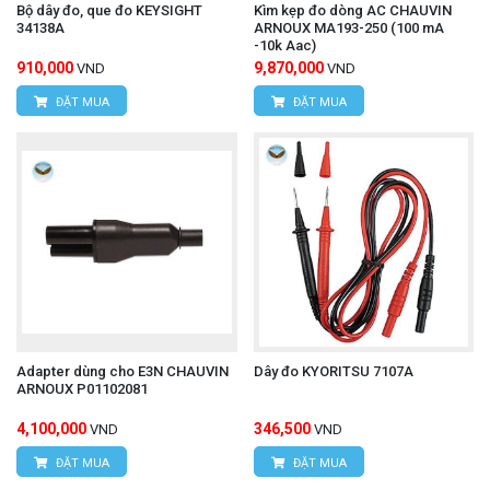
Bộ dây đo, que đo KEYSIGHT
Kìm kẹp đo dòng AC CHAUVIN
Tương thích: Đầu dò 9017 được thiết kế đặc biệt
34138A
ARNOUX MA193-250 (100 mA
-10k Aac)
để sử dụng với các đồng hồ vạn năng analog
910,000
9,870,000
VND
VND
ĐẶT MUA
ĐẶT MUA
(analog testers) của Hioki, tiêu biểu là Hioki
3030-10. Nó được sử dụng trong dải điện áp (3
VDC) cụ thể của đồng hồ vạn năng này.
Đặc tính: Được thiết kế để đo điện áp DC.
An toàn: Quan trọng cần lưu ý là đầu dò này
KHÔNG đạt chứng nhận CE (Not CE
compliant/certified). Điều này có thể là một yếu
Adapter dùng cho E3N CHAUVIN
Dây đo KYORITSU 7107A
tố cần cân nhắc tùy thuộc vào quy định an toàn
ARNOUX P01102081
tại khu vực bạn sử dụng.
4,100,000
346,500
VND
VND
ĐẶT MUA
ĐẶT MUA