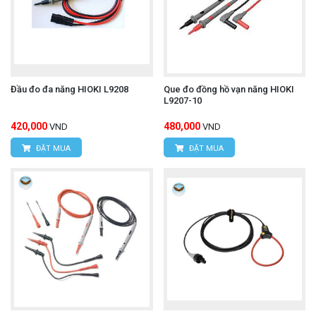
được). Lưu ý rằng độ chính xác tổng thể của phép
đo sẽ là độ chính xác của đầu dò cộng với độ
chính xác của thiết bị đo được kết nối.
Tỷ lệ chia điện áp (Output Ratio): Đầu dò này sẽ
Đầu đo đa năng HIOKI L9208
Que đo đồng hồ vạn năng HIOKI
L9207-10
chia điện áp đầu vào xuống một tỷ lệ nhất định để
420,000
480,000
VND
VND
đầu ra phù hợp với dải đo của đồng hồ vạn năng.
ĐẶT MUA
ĐẶT MUA
Ví dụ, nếu đầu ra là 0-3V, thì tỷ lệ chia là
10000:1.
Đầu ra (Output): 0 - 3 V DC (để kết nối với đồng
hồ vạn năng). Điều này có nghĩa là mỗi 1V đọc
được trên đồng hồ vạn năng sẽ tương ứng với
10kV trên thực tế.
Chiều dài cáp: Khoảng 1.4 mét (4.59 feet).