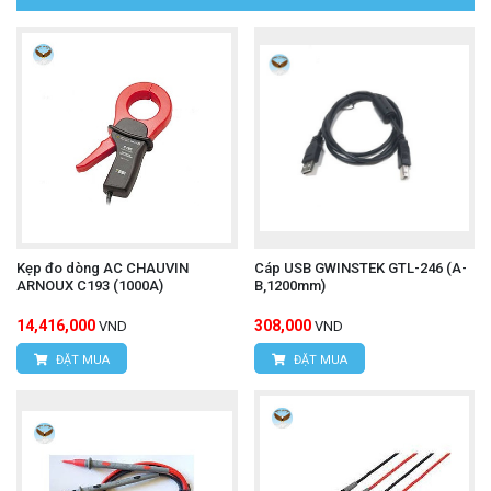
Các đặc điểm nổi bật và thông số kỹ
thuật chính
Dải đo điện áp: 0 đến 30 kV DC (điện áp một
chiều). Điều này làm cho nó phù hợp với các ứng
dụng công nghiệp, điện lực, và năng lượng tái
tạo.
Điện trở đầu vào (Input Resistance): 600 MΩ (0.6
Kẹp đo dòng AC CHAUVIN
Cáp USB GWINSTEK GTL-246 (A-
ARNOUX C193 (1000A)
B,1200mm)
GΩ). Điện trở đầu vào cao này giúp giảm thiểu
14,416,000
308,000
VND
VND
ảnh hưởng đến mạch cần đo, đảm bảo phép đo
ĐẶT MUA
ĐẶT MUA
chính xác hơn, đặc biệt khi đo các nguồn điện áp
cao với dòng điện thấp.
Độ chính xác: ±5% rdg. (reading - giá trị đọc