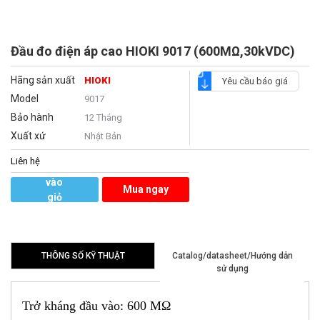
Đầu đo điện áp cao HIOKI 9017 (600MΩ,30kVDC)
Hãng sản xuất
HIOKI
Yêu cầu báo giá
Model
9017
Bảo hành
12 Tháng
Xuất xứ
Nhật Bản
Liên hệ
Thêm
vào
Mua ngay
giỏ
hàng
THÔNG SỐ KỸ THUẬT
Catalog/datasheet/Hướng dẫn
sử dụng
Trở kháng đầu vào: 600 MΩ