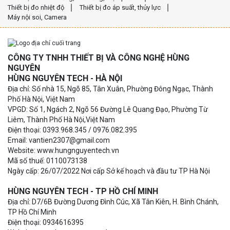
Thiết bị đo nhiệt độ
Thiết bị đo áp suất, thủy lực
Máy nội soi, Camera
CÔNG TY TNHH THIẾT BỊ VÀ CÔNG NGHỆ HÙNG
NGUYÊN
HÙNG NGUYÊN TECH - HÀ NỘI
Địa chỉ: Số nhà 15, Ngõ 85, Tân Xuân, Phường Đông Ngạc, Thành
Phố Hà Nội, Việt Nam
VPGD: Số 1, Ngách 2, Ngõ 56 Đường Lê Quang Đạo, Phường Từ
Liêm, Thành Phố Hà Nội,Việt Nam
Điện thoại: 0393.968.345 / 0976.082.395
Email: vantien2307@gmail.com
Website: www.hungnguyentech.vn
Mã số thuế: 0110073138
Ngày cấp: 26/07/2022 Nơi cấp Sở kế hoạch và đầu tư TP Hà Nội
HÙNG NGUYÊN TECH - TP HỒ CHÍ MINH
Địa chỉ: D7/6B Đường Dương Đình Cúc, Xã Tân Kiên, H. Bình Chánh,
TP Hồ Chí Minh
Điện thoại: 0934616395