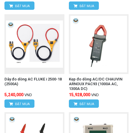
ĐẶT MUA
ĐẶT MUA
Dây đo dòng AC FLUKE i 2500-18
Kẹp đo dòng AC/DC CHAUVIN
(2500A)
ARNOUX PAC93 (1000A AC,
1300A DC)
5,240,000
15,928,000
VND
VND
ĐẶT MUA
ĐẶT MUA