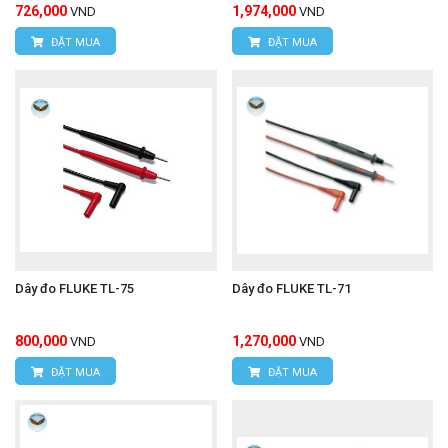
726,000
1,974,000
VND
VND
Địa chỉ:
D7/6B đường Dương Đình Cúc, Xã Tân
ĐẶT MUA
ĐẶT MUA
Kiên, Huyện Bình Chánh, TP. Hồ Chí Minh.
Hotline: 0934.616.395
Email:
vantien2307@gmail.com
Website:
www.hungnguyentech.vn
Đồng hồ vạn năng UNI-T UT890C
Xem thêm:
Dây đo FLUKE TL-75
Dây đo FLUKE TL-71
800,000
1,270,000
VND
VND
ĐẶT MUA
ĐẶT MUA