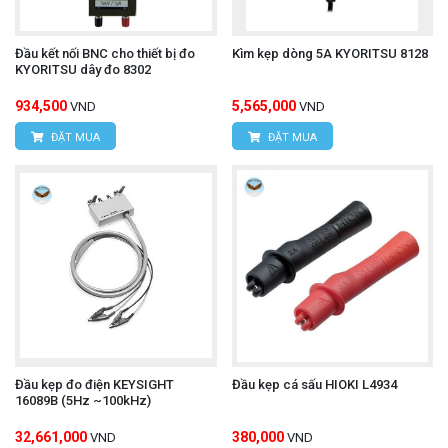
Đầu kết nối BNC cho thiết bị đo
Kìm kẹp dòng 5A KYORITSU 8128
KYORITSU dây đo 8302
934,500
5,565,000
VND
VND
ĐẶT MUA
ĐẶT MUA
Đầu kẹp đo điện KEYSIGHT
Đầu kẹp cá sấu HIOKI L4934
16089B (5Hz ~100kHz)
32,661,000
380,000
VND
VND