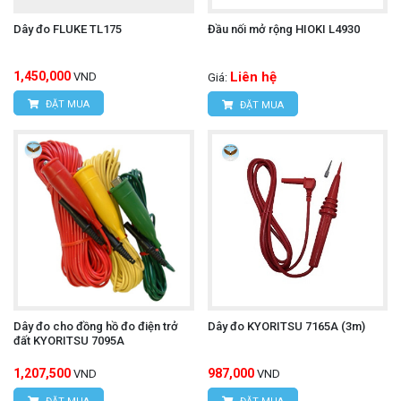
Dây đo FLUKE TL175
Đầu nối mở rộng HIOKI L4930
1,450,000
Liên hệ
VND
Giá:
ĐẶT MUA
ĐẶT MUA
Dây đo cho đồng hồ đo điện trở
Dây đo KYORITSU 7165A (3m)
đất KYORITSU 7095A
1,207,500
987,000
VND
VND