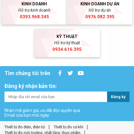
KINH DOANH
KINH DOANH DỰ ÁN
Hỗ trợ kinh doanh
Hỗ trợ dự án
0393.968.345
0976.082.395
KỸ THUẬT
Hỗ trợ kỹ thuật
0934.616.395
Tìm chúng tôi trên
Đăng ký nhận bản tin:
Đăng ký
Nhận mã giảm giá, ưu đãi độc quyền qua
Email của bạn mỗi ngày.
Thiết bị đo điện, điện tử
Thiết bị đo cơ khí
Thiết bị đo môi trường, chất lỏng, thực phẩm