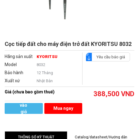
Cọc tiếp đất cho máy điện trở đất KYORITSU 8032
Hãng sản xuất
KYORITSU
Yêu cầu báo giá
Model
8032
Bảo hành
12 Tháng
Xuất xứ
Nhật Bản
Giá (chưa bao gồm thuế)
388,500
VND
Thêm
vào
Mua ngay
giỏ
hàng
THÔNG SỐ KỸ THUẬT
Catalog/datasheet/Hướng dẫn