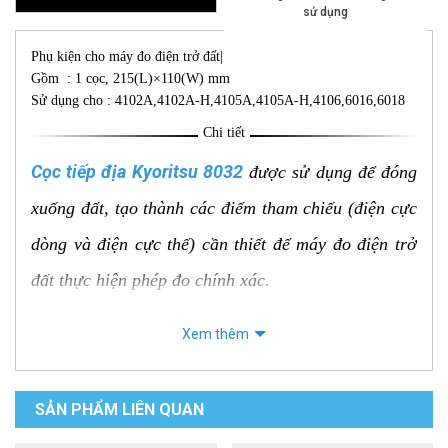
sử dụng
Phụ kiện cho máy đo điện trở đất|
Gồm : 1 cọc, 215(L)×110(W) mm
Sử dụng cho : 4102A,4102A-H,4105A,4105A-H,4106,6016,6018
Chi tiết
Cọc tiếp địa Kyoritsu 8032
được sử dụng để đóng
xuống đất, tạo thành các điểm tham chiếu (điện cực
dòng và điện cực thế) cần thiết để máy đo điện trở
đất thực hiện phép đo chính xác.
Đặc điểm nổi bật
Xem thêm
Loại phụ kiện: Cọc tiếp địa phụ trợ (Auxiliary
Earth Spike).
SẢN PHẨM LIÊN QUAN
Số lượng: Kyoritsu 8032 thường được bán theo