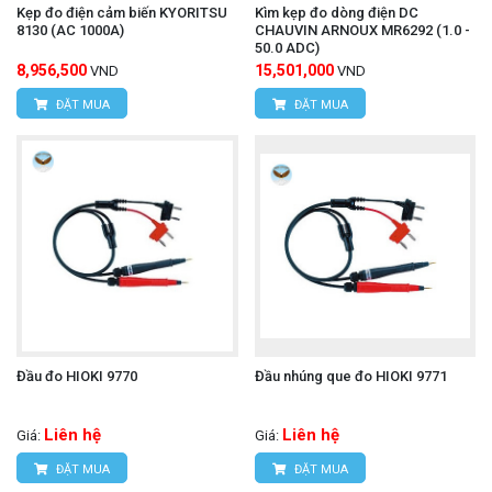
Kẹp đo điện cảm biến KYORITSU
Kìm kẹp đo dòng điện DC
8130 (AC 1000A)
CHAUVIN ARNOUX MR6292 (1.0 -
50.0 ADC)
8,956,500
15,501,000
VND
VND
ĐẶT MUA
ĐẶT MUA
Đầu đo HIOKI 9770
Đầu nhúng que đo HIOKI 9771
Liên hệ
Liên hệ
Giá:
Giá:
ĐẶT MUA
ĐẶT MUA