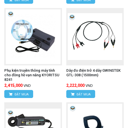
ĐẶT MUA
ĐẶT MUA
Phụ kiện truyền thông máy tính
Dây đo điện trở 4 dây GWINSTEK
cho đồng hồ vạn năng KYORITSU
GTL-308 (1500mm)
8241
2,415,000
2,222,000
VND
VND
ĐẶT MUA
ĐẶT MUA